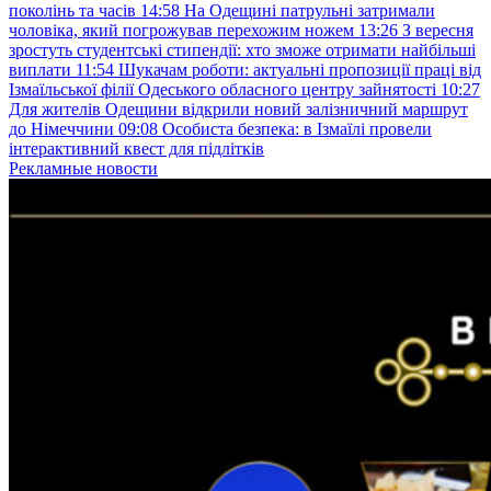
поколінь та часів
14:58
На Одещині патрульні затримали
чоловіка, який погрожував перехожим ножем
13:26
З вересня
зростуть студентські стипендії: хто зможе отримати найбільші
виплати
11:54
Шукачам роботи: актуальні пропозиції праці від
Ізмаїльської філії Одеського обласного центру зайнятості
10:27
Для жителів Одещини відкрили новий залізничний маршрут
до Німеччини
09:08
Особиста безпека: в Ізмаїлі провели
інтерактивний квест для підлітків
Рекламные новости