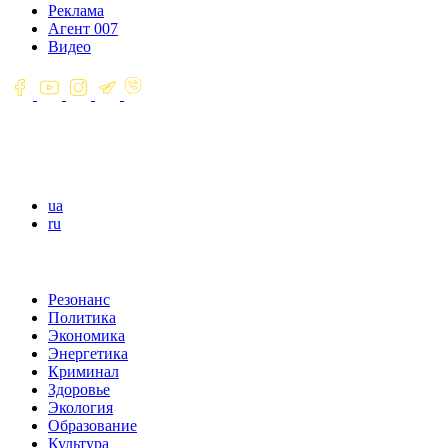
Реклама
Агент 007
Видео
ua
ru
Резонанс
Политика
Экономика
Энергетика
Криминал
Здоровье
Экология
Образование
Культура