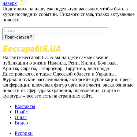
наверх
Подпишись на нашу еженедельную рассылку, чтобы быть в
курсе последних событий. Никакого спама, только актуальные
новости.
Подписаться
На сайте БессарабіЯ.UA вы найдете самые свежие
публикации о жизни Измаила, Рени, Килии, Болграда,
Арциза, Сараты, Татарбунар, Тарутино, Белгорода-
Днестровского, а также Одесской области и Украины.
Журналистские расследования, авторские публикации, пресс-
конференции ключевых фигур органов власти, эксклюзивные
новости из сфер здравохранения, образования, спорта и
культуры – все это есть на страницах сайта
Контакты
Прайс
О нас
Видео
Рубрики