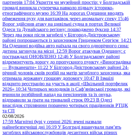
партнерів
17:04
Укриття чи музейний простір: у Болградській
громаді виникла суперечка навколо підвалу історико-
етнографічного музею
16:39
На дорогах Одещини вводять
обмеження руху для вантажівок через аномальну спеку
15:46
Ворог здійснив атаку на цивільні судна в портах Великої
Одеси та Дунайського регіону: пошкоджено буксир
14:37
Через два роки після загибелі у Білгород-Дністровському
районі попрощаються із захисником Гриценком Сергієм
14:21
На Одещині водійка авто наїхала на свого однорічного сина:
дитина загинула на місці
12:59
Ворог атакував Одещину: є
постраждалі ОНОВЛЕНО
12:46
У Болградському районі
відремонтують дорогу до пропускного пункту «Виноградівка
— Вулканешти»
11:22
У Білгород-Дністровському районі 24-
річний чоловік скоїв розбій на матір загиблого захисника, яка
отримала державну грошову допомогу
10:47
В Ізмаїлі
відкрито реєстрацію на участь в акції «Шкільний портфелик
2026»
10:34
Чотирьох молодиків із Саф’янівської громади, які
вчинили розбійний напад на пенсіонерів та їх онука,
відправили за ґрати на тривалий строк
09:23
В Одесі
внаслідок стрілянини поранено чотирьох працівників РТЦК
та СП
02/08/2026
17:59
Магнітні бурі у серпні 2026: вчені назвали
найнебезпечніші дні
16:19
У Болграді вшанували пам’ять
загиблих військовослужбовців десантних військ різних