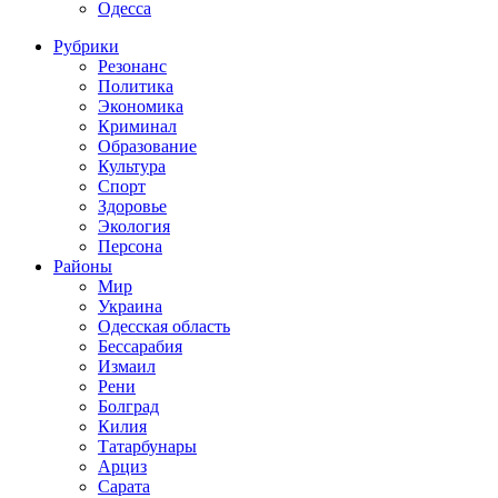
Одесса
Рубрики
Резонанс
Политика
Экономика
Криминал
Образование
Культура
Спорт
Здоровье
Экология
Персона
Районы
Мир
Украина
Одесская область
Бессарабия
Измаил
Рени
Болград
Килия
Татарбунары
Арциз
Сарата