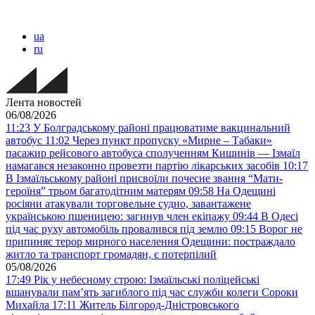
ua
ru
Лента новостей
06/08/2026
11:23
У Болградському районі працюватиме вакцинальний
автобус
11:02
Через пункт пропуску «Мирне – Табаки»
пасажир рейсового автобуса сполученням Кишинів — Ізмаїл
намагався незаконно провезти партію лікарських засобів
10:17
В Ізмаїльському районі присвоїли почесне звання “Мати-
героїня” трьом багатодітним матерям
09:58
На Одещині
росіяни атакували торговельне судно, завантажене
українською пшеницею: загинув член екіпажу
09:44
В Одесі
під час руху автомобіль провалився під землю
09:15
Ворог не
припиняє терор мирного населення Одещини: постраждало
житло та транспорт громадян, є потерпілий
05/08/2026
17:49
Рік у небесному строю: Ізмаїльські поліцейські
вшанували пам’ять загиблого під час служби колеги Сороки
Михайла
17:11
Житель Білгород-Дністровського