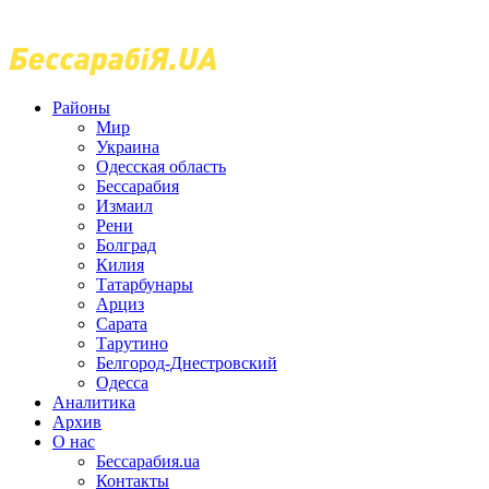
Районы
Мир
Украина
Одесская область
Бессарабия
Измаил
Рени
Болград
Килия
Татарбунары
Арциз
Сарата
Тарутино
Белгород-Днестровский
Одесса
Аналитика
Архив
О нас
Бессарабия.ua
Контакты