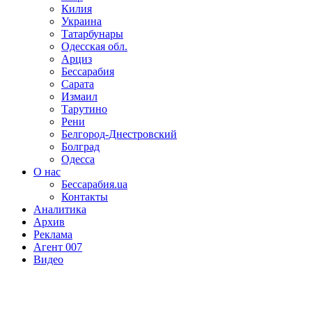
Килия
Украина
Татарбунары
Одесская обл.
Арциз
Бессарабия
Сарата
Измаил
Тарутино
Рени
Белгород-Днестровский
Болград
Одесса
О нас
Бессарабия.ua
Контакты
Аналитика
Архив
Реклама
Агент 007
Видео