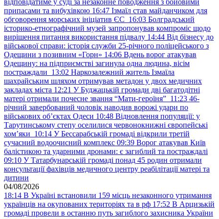
відповідатиме у суді за незаконне поводження з бойовими
припасами та вибухівкою
16:47
Ізмаїл став майданчиком для
обговорення морських ініціатив ЄС
16:03
Болградський
історико-етнографічний музей запропонував компроміс щодо
вирішення питання використання підвалу
14:44
Від бізнесу до
військової справи: історія служби 25-річного поліцейського з
Одещини з позивним «Горн»
14:06
Вдень ворог атакував
Одещину: на підприємстві загинула одна людина, вісім
постраждали
13:02
Наркозалежний житель Ізмаїла
шахрайським шляхом отримував метадон у двох медичних
закладах міста
12:21
У Буджацькій громади дві багатодітні
матері отримали почесне звання “Мати-героїня”
11:23
46-
річний завербований чоловік наводив ворожі удари по
військових обʼєктах Одеси
10:48
Відновлення популяції: у
Тарутинському степу оселилися червонокнижні європейські
хом’яки
10:14
У Бессарабській громаді відкрили третій
сучасний водоочисний комплекс
09:39
Ворог атакував Київ
балістикою та ударними дронами: є загиблий та постраждалі
09:10
У Татарбунарській громаді понад 45 родин отримали
консультації фахівців медичного центру реабілітації матері та
дитини
04/08/2026
18:14
В Україні встановили 159 місць незаконного утримання
українців на окупованих територіях та в рф
17:52
В Арцизькій
громаді провели в останню путь загиблого захисника України