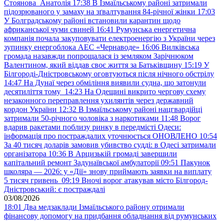
Стоянова Анатолія
17:38
В Ізмаїльському районі затримали
підозрюваного у замаху на зґвалтування 84-річної жінки
17:03
У Болградському районі встановили карантин щодо
африканської чуми свиней
16:41
Румунська енергетична
компанія почала закуповувати електроенергію з України через
зупинку енергоблока АЕС «Чернаводе»
16:06
Вилківська
громада назавжди попрощалася із земляком Зарічнюком
Валентином, який віддав своє життя за Батьківщину
15:19
У
Білгороді-Дністровському оговтуються після нічного обстрілу
14:47
На Дунаї через обміління виявили судна, що затонули
десятиліття тому
14:23
На Одещині викрито чергову схему
незаконного переправлення ухилянтів через державний
кордон України
12:32
В Ізмаїльському районі нацгвардійці
затримали 50-річного чоловіка з наркотиками
11:48
Ворог
вдарив ракетами поблизу ринку в передмісті Одеси:
інформація про постраждалих уточнюється ОНОВЛЕНО
10:54
За 40 тисяч доларів замовив убивство судді: в Одесі затримали
організатора
10:36
В Арцизькій громаді завершили
капітальний ремонт Задунаївської амбулаторії
09:51
Пакунок
школяра — 2026: у «Дії» знову приймають заявки на виплату
5 тисяч гривень
09:19
Вночі ворог атакував місто Білгород-
Дністровський: є постраждалі
03/08/2026
18:01
Два медзаклади Ізмаїльського району отримали
фінансову допомогу на придбання обладнання від румунських