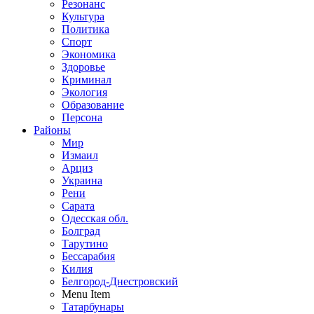
Резонанс
Культура
Политика
Спорт
Экономика
Здоровье
Криминал
Экология
Образование
Персона
Районы
Мир
Измаил
Арциз
Украина
Рени
Сарата
Одесская обл.
Болград
Тарутино
Бессарабия
Килия
Белгород-Днестровский
Menu Item
Татарбунары