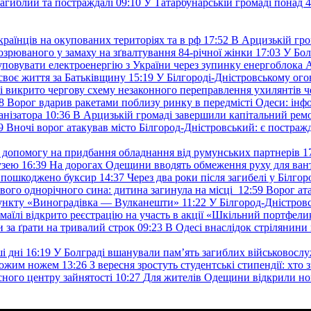
загиблий та постраждалі
09:10
У Татарбунарській громаді понад 
раїнців на окупованих територіях та в рф
17:52
В Арцизькій гро
озрюваного у замаху на зґвалтування 84-річної жінки
17:03
У Бол
уповувати електроенергію з України через зупинку енергоблока
своє життя за Батьківщину
15:19
У Білгороді-Дністровському ого
 викрито чергову схему незаконного переправлення ухилянтів ч
8
Ворог вдарив ракетами поблизу ринку в передмісті Одеси: 
анізатора
10:36
В Арцизькій громаді завершили капітальний ремон
9
Вночі ворог атакував місто Білгород-Дністровський: є постраж
у допомогу на придбання обладнання від румунських партнерів
1
узею
16:39
На дорогах Одещини вводять обмеження руху для вант
: пошкоджено буксир
14:37
Через два роки після загибелі у Білг
свого однорічного сина: дитина загинула на місці
12:59
Ворог ат
пункту «Виноградівка — Вулканешти»
11:22
У Білгород-Дністровс
змаїлі відкрито реєстрацію на участь в акції «Шкільний портфели
и за ґрати на тривалий строк
09:23
В Одесі внаслідок стрілянин
і дні
16:19
У Болграді вшанували пам’ять загиблих військовослуж
ехожим ножем
13:26
З вересня зростуть студентські стипендії: хт
асного центру зайнятості
10:27
Для жителів Одещини відкрили но