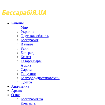
Районы
Мир
Украина
Одесская область
Бессарабия
Измаил
Рени
Болград
Килия
Татарбунары
Арциз
Сарата
Тарутино
Белгород-Днестровский
Одесса
Аналитика
Архив
О нас
Бессарабия.ua
Контакты