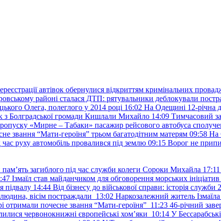
ереєстрації автівок обернулися відкриттям кримінальних провад
ровському районі сталася ДТП: рятувальники деблокували постр
ького Олега, полеглого у 2014 році
16:02
На Одещині 12-річна д
к з Болградської громади Кишлали Михайло
14:09
Тимчасовий за
пропуску «Мирне – Табаки» пасажир рейсового автобуса сполуче
есне звання “Мати-героїня” трьом багатодітним матерям
09:58
На 
д час руху автомобіль провалився під землю
09:15
Ворог не припи
и пам’ять загиблого під час служби колеги Сороки Михайла
17:11
:47
Ізмаїл став майданчиком для обговорення морських ініціати
я підвалу
14:44
Від бізнесу до військової справи: історія служб
 людина, вісім постраждали
13:02
Наркозалежний житель Ізмаїл
ері отримали почесне звання “Мати-героїня”
11:23
46-річний заве
елилися червонокнижні європейські хом’яки
10:14
У Бессарабськ