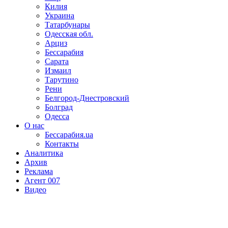
Килия
Украина
Татарбунары
Одесская обл.
Арциз
Бессарабия
Сарата
Измаил
Тарутино
Рени
Белгород-Днестровский
Болград
Одесса
О нас
Бессарабия.ua
Контакты
Аналитика
Архив
Реклама
Агент 007
Видео