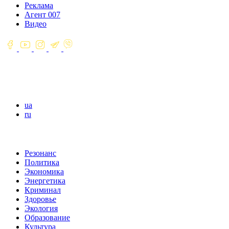
Реклама
Агент 007
Видео
ua
ru
Резонанс
Политика
Экономика
Энергетика
Криминал
Здоровье
Экология
Образование
Культура