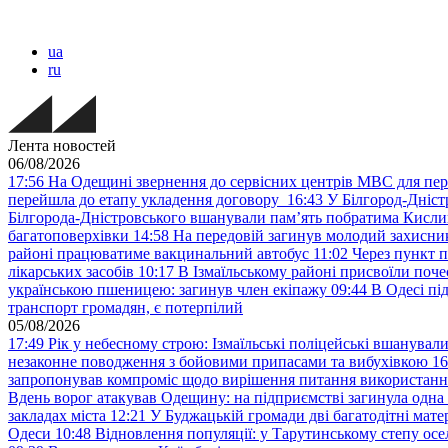
ua
ru
Лента новостей
06/08/2026
17:56
На Одещині звернення до сервісних центрів МВС для пер
перейшла до етапу укладення договору
16:43
У Білгород-Дніст
Білгорода-Дністровського вшанували пам’ять побратима Кислиц
багатоповерхівки
14:58
На передовій загинув молодий захисни
районі працюватиме вакцинальний автобус
11:02
Через пункт 
лікарських засобів
10:17
В Ізмаїльському районі присвоїли поч
українською пшеницею: загинув член екіпажу
09:44
В Одесі пі
транспорт громадян, є потерпілий
05/08/2026
17:49
Рік у небесному строю: Ізмаїльські поліцейські вшанувал
незаконне поводження з бойовими припасами та вибухівкою
16
запропонував компроміс щодо вирішення питання використанн
Вдень ворог атакував Одещину: на підприємстві загинула одна
закладах міста
12:21
У Буджацькій громади дві багатодітні мат
Одеси
10:48
Відновлення популяції: у Тарутинському степу ос