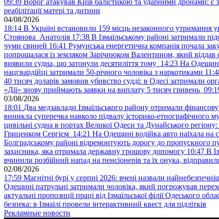
09:39
Ворог атакував Київ балістикою та ударними дронами: є 
реабілітації матері та дитини
04/08/2026
18:14
В Україні встановили 159 місць незаконного утримання ук
Стоянова Анатолія
17:38
В Ізмаїльському районі затримали під
чуми свиней
16:41
Румунська енергетична компанія почала зак
попрощалася із земляком Зарічнюком Валентином, який віддав 
виявили судна, що затонули десятиліття тому
14:23
На Одещині
нацгвардійці затримали 50-річного чоловіка з наркотиками
11:4
40 тисяч доларів замовив убивство судді: в Одесі затримали орг
«Дії» знову приймають заявки на виплату 5 тисяч гривень
09:1
03/08/2026
18:01
Два медзаклади Ізмаїльського району отримали фінансов
виникла суперечка навколо підвалу історико-етнографічного м
цивільні судна в портах Великої Одеси та Дунайського регіону
Гриценком Сергієм
14:21
На Одещині водійка авто наїхала на 
Болградському районі відремонтують дорогу до пропускного 
захисника, яка отримала державну грошову допомогу
10:47
В І
вчинили розбійний напад на пенсіонерів та їх онука, відправил
02/08/2026
17:59
Магнітні бурі у серпні 2026: вчені назвали найнебезпечніш
Одещині патрульні затримали чоловіка, який погрожував пер
актуальні пропозиції праці від Ізмаїльської філії Одеського обл
безпека: в Ізмаїлі провели інтерактивний квест для підлітків
Рекламные новости