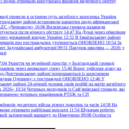
45 родин отримали консультації фахівців медичного центру
маді провели в останню путь загиблого захисника України
градському районі встановили карантин щодо африканської
 АЕС «Чернаводе»
16:06
Вилківська громада назавжди
втуються після нічного обстрілу
14:47
На Дунаї через обміління
ерез державний кордон України
12:32
В Ізмаїльському районі
інформація про постраждалих уточнюється ОНОВЛЕНО
10:54
За
т Задунаївської амбулаторії
09:51
Пакунок школяра — 2026: у
далі
7:04
Укриття чи музейний простір: у Болградській громаді
ажівок через аномальну спеку
15:46
Ворог здійснив атаку на
ород-Дністровському районі попрощаються із захисником
акував Одещину: є постраждалі ОНОВЛЕНО
12:46
У
ькому районі 24-річний чоловік скоїв розбій на матір загиблого
к 2026»
10:34
Чотирьох молодиків із Саф’янівської громади, які
и поранено чотирьох працівників РТЦК та СП
бовців десантних військ різних поколінь та часів
14:58
На
о зможе отримати найбільші виплати
11:54
Шукачам роботи:
вий залізничний маршрут до Німеччини
09:08
Особиста