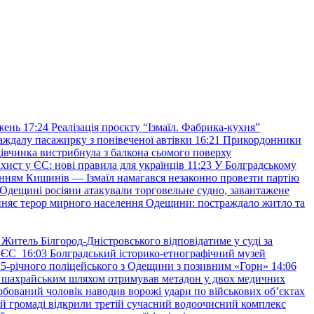
жень
17:24
Реалізація проєкту “Ізмаїл. Фабрика-кухня”
аждалу пасажирку з понівеченої автівки
16:21
Прикордонники
івчинка вистрибнула з балкона сьомого поверху
хист у ЄС: нові правила для українців
11:23
У Болградському
нням Кишинів — Ізмаїл намагався незаконно провезти партію
Одещині росіяни атакували торговельне судно, завантажене
няє терор мирного населення Одещини: постраждало житло та
Житель Білгород-Дністровського відповідатиме у суді за
в ЄС
16:03
Болградський історико-етнографічний музей
и 25-річного поліцейського з Одещини з позивним «Горн»
14:06
а шахрайським шляхом отримував метадон у двох медичних
рбований чоловік наводив ворожі удари по військових обʼєктах
ій громаді відкрили третій сучасний водоочисний комплекс