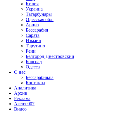
Килия
Украина
Татарбунары
Одесская обл.
Арциз
Бессарабия
Сарата
Измаил
Тарутино
Рени
Белгород-Днестровский
Болград
Одесса
О нас
Бессарабия.ua
Контакты
Аналитика
Архив
Реклама
Агент 007
Видео