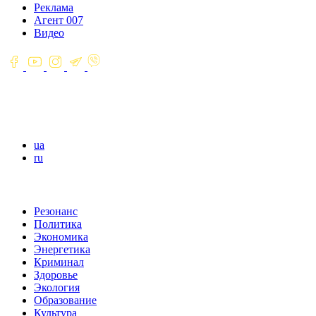
Реклама
Агент 007
Видео
ua
ru
Резонанс
Политика
Экономика
Энергетика
Криминал
Здоровье
Экология
Образование
Культура