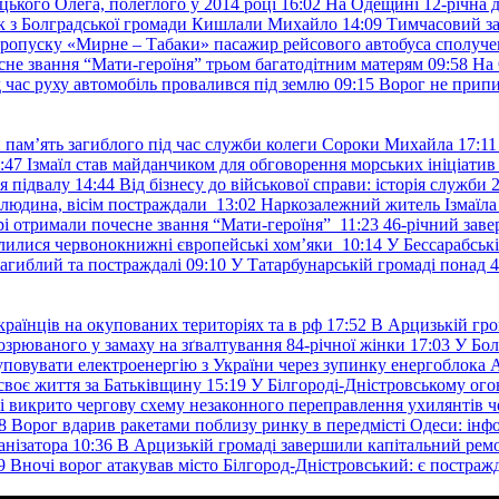
ького Олега, полеглого у 2014 році
16:02
На Одещині 12-річна д
к з Болградської громади Кишлали Михайло
14:09
Тимчасовий за
пропуску «Мирне – Табаки» пасажир рейсового автобуса сполуче
есне звання “Мати-героїня” трьом багатодітним матерям
09:58
На 
д час руху автомобіль провалився під землю
09:15
Ворог не припи
и пам’ять загиблого під час служби колеги Сороки Михайла
17:11
:47
Ізмаїл став майданчиком для обговорення морських ініціати
я підвалу
14:44
Від бізнесу до військової справи: історія служб
 людина, вісім постраждали
13:02
Наркозалежний житель Ізмаїл
ері отримали почесне звання “Мати-героїня”
11:23
46-річний заве
елилися червонокнижні європейські хом’яки
10:14
У Бессарабськ
загиблий та постраждалі
09:10
У Татарбунарській громаді понад 
раїнців на окупованих територіях та в рф
17:52
В Арцизькій гро
озрюваного у замаху на зґвалтування 84-річної жінки
17:03
У Бол
уповувати електроенергію з України через зупинку енергоблока
своє життя за Батьківщину
15:19
У Білгороді-Дністровському ого
 викрито чергову схему незаконного переправлення ухилянтів ч
8
Ворог вдарив ракетами поблизу ринку в передмісті Одеси: 
анізатора
10:36
В Арцизькій громаді завершили капітальний ремон
9
Вночі ворог атакував місто Білгород-Дністровський: є постраж