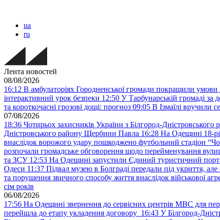
ua
ru
Лента новостей
08/08/2026
16:12
В амбулаторіях Городненської громади покращили умови д
інтерактивний урок безпеки
12:50
У Тарбунарській громаді за 
та короткочасні грозові дощі: прогноз
09:05
В Ізмаїлі вручили 
07/08/2026
18:36
Чотирьох захисників України з Білгород-Дністровського 
Дністровського району Щербини Павла
16:28
На Одещині 18-рі
внаслідок ворожого удару пошкоджено футбольний стадіон “Ч
розпочали громадське обговорення щодо перейменування вулиці
та ЗСУ
12:53
На Одещині запустили Єдиний туристичний портал
Одеси
11:37
Підвал музею в Болграді передали під укриття, ал
та порушення звичного способу життя внаслідок військової агре
сім років
06/08/2026
17:56
На Одещині звернення до сервісних центрів МВС для пер
перейшла до етапу укладення договору
16:43
У Білгород-Дніст