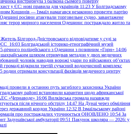
івчинка вистрибнула з балкона сьомого поверху
хист у ЄС: нові правила для українців
11:23
У Болградському
нням Кишинів — Ізмаїл намагався незаконно провезти партію
Одещині росіяни атакували торговельне судно, завантажене
няє терор мирного населення Одещини: постраждало житло та
Житель Білгород-Дністровського відповідатиме у суді за
в ЄС
16:03
Болградський історико-етнографічний музей
и 25-річного поліцейського з Одещини з позивним «Горн»
14:06
а шахрайським шляхом отримував метадон у двох медичних
рбований чоловік наводив ворожі удари по військових обʼєктах
ій громаді відкрили третій сучасний водоочисний комплекс
45 родин отримали консультації фахівців медичного центру
маді провели в останню путь загиблого захисника України
градському районі встановили карантин щодо африканської
 АЕС «Чернаводе»
16:06
Вилківська громада назавжди
втуються після нічного обстрілу
14:47
На Дунаї через обміління
ерез державний кордон України
12:32
В Ізмаїльському районі
інформація про постраждалих уточнюється ОНОВЛЕНО
10:54
За
т Задунаївської амбулаторії
09:51
Пакунок школяра — 2026: у
далі