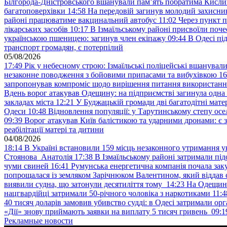
Білгорода-Дністровського вшанували пам’ять побратима Кислиц
багатоповерхівки
14:58
На передовій загинув молодий захисни
районі працюватиме вакцинальний автобус
11:02
Через пункт 
лікарських засобів
10:17
В Ізмаїльському районі присвоїли поч
українською пшеницею: загинув член екіпажу
09:44
В Одесі пі
транспорт громадян, є потерпілий
05/08/2026
17:49
Рік у небесному строю: Ізмаїльські поліцейські вшанувал
незаконне поводження з бойовими припасами та вибухівкою
16
запропонував компроміс щодо вирішення питання використанн
Вдень ворог атакував Одещину: на підприємстві загинула одна
закладах міста
12:21
У Буджацькій громади дві багатодітні мат
Одеси
10:48
Відновлення популяції: у Тарутинському степу ос
09:39
Ворог атакував Київ балістикою та ударними дронами: є 
реабілітації матері та дитини
04/08/2026
18:14
В Україні встановили 159 місць незаконного утримання ук
Стоянова Анатолія
17:38
В Ізмаїльському районі затримали під
чуми свиней
16:41
Румунська енергетична компанія почала зак
попрощалася із земляком Зарічнюком Валентином, який віддав 
виявили судна, що затонули десятиліття тому
14:23
На Одещині
нацгвардійці затримали 50-річного чоловіка з наркотиками
11:4
40 тисяч доларів замовив убивство судді: в Одесі затримали орг
«Дії» знову приймають заявки на виплату 5 тисяч гривень
09:1
Рекламные новости