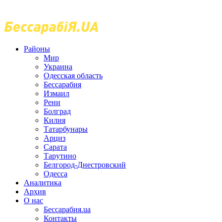
Районы
Мир
Украина
Одесская область
Бессарабия
Измаил
Рени
Болград
Килия
Татарбунары
Арциз
Сарата
Тарутино
Белгород-Днестровский
Одесса
Аналитика
Архив
О нас
Бессарабия.ua
Контакты