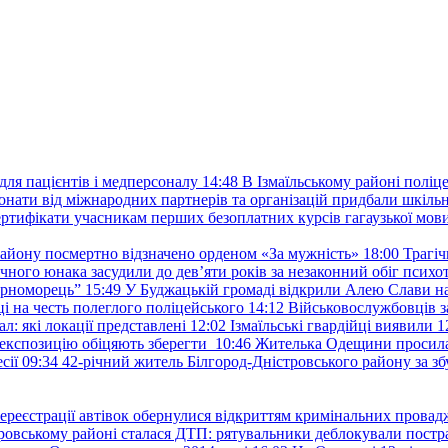
ля пацієнтів і медперсоналу
14:48
В Ізмаїльському районі поліце
донати від міжнародних партнерів та організацій придбали шкіль
сертифікати учасникам перших безоплатних курсів гагаузької мов
району посмертно відзначено орденом «За мужність»
18:00
Трагіч
чного юнака засудили до дев’яти років за незаконний обіг психот
орноморець”
15:49
У Буджацькій громаді відкрили Алею Слави на
 на честь полеглого поліцейського
14:12
Військовослужбовців з
: які локації представлені
12:02
Ізмаїльські гвардійці виявили 1
е експозицію обіцяють зберегти
10:46
Жителька Одещини просила с
сії
09:34
42-річний житель Білгород-Дністровського району за збу
ереєстрації автівок обернулися відкриттям кримінальних провад
ровському районі сталася ДТП: рятувальники деблокували постр