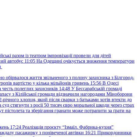
йські разом із театром імпровізації провели для дітей
ний автобус
11:05
На Одещині очікується зниження температури
и
но обірвалося життя звільненого з полону захисника з Білгород-
ропів вартістю у кілька мільйонів гривень
15:56
В Одесі
 честь полеглих захисників
14:48
У Бессарабській громаді
апасу з Кілійської громади відзначили нагородами Міноборони
2-річного хлопця, який після сварки з батьками хотів втекти до
уд стягнути з росії 50 тисяч євро моральної шкоди через страх
т пістолета та зберігання гранати може потрапити за ґрати на
жень
17:24
Реалізація проєкту “Ізмаїл. Фабрика-кухня”
аждалу пасажирку з понівеченої автівки
16:21
Прикордонники