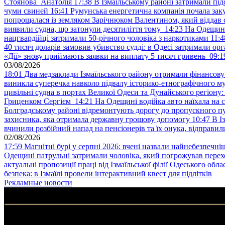
Стоянова Анатолія
17:38
В Ізмаїльському районі затримали під
чуми свиней
16:41
Румунська енергетична компанія почала зак
попрощалася із земляком Зарічнюком Валентином, який віддав 
виявили судна, що затонули десятиліття тому
14:23
На Одещині
нацгвардійці затримали 50-річного чоловіка з наркотиками
11:4
40 тисяч доларів замовив убивство судді: в Одесі затримали орг
«Дії» знову приймають заявки на виплату 5 тисяч гривень
09:1
03/08/2026
18:01
Два медзаклади Ізмаїльського району отримали фінансов
виникла суперечка навколо підвалу історико-етнографічного м
цивільні судна в портах Великої Одеси та Дунайського регіону
Гриценком Сергієм
14:21
На Одещині водійка авто наїхала на 
Болградському районі відремонтують дорогу до пропускного 
захисника, яка отримала державну грошову допомогу
10:47
В І
вчинили розбійний напад на пенсіонерів та їх онука, відправил
02/08/2026
17:59
Магнітні бурі у серпні 2026: вчені назвали найнебезпечніш
Одещині патрульні затримали чоловіка, який погрожував пер
актуальні пропозиції праці від Ізмаїльської філії Одеського обл
безпека: в Ізмаїлі провели інтерактивний квест для підлітків
Рекламные новости