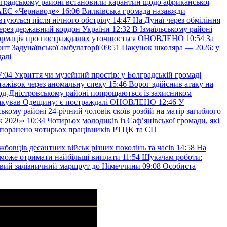
градському районі встановили карантин щодо африканської
 АЕС «Чернаводе»
16:06
Вилківська громада назавжди
втуються після нічного обстрілу
14:47
На Дунаї через обміління
ерез державний кордон України
12:32
В Ізмаїльському районі
інформація про постраждалих уточнюється ОНОВЛЕНО
10:54
За
т Задунаївської амбулаторії
09:51
Пакунок школяра — 2026: у
далі
7:04
Укриття чи музейний простір: у Болградській громаді
ажівок через аномальну спеку
15:46
Ворог здійснив атаку на
ород-Дністровському районі попрощаються із захисником
акував Одещину: є постраждалі ОНОВЛЕНО
12:46
У
ькому районі 24-річний чоловік скоїв розбій на матір загиблого
к 2026»
10:34
Чотирьох молодиків із Саф’янівської громади, які
и поранено чотирьох працівників РТЦК та СП
бовців десантних військ різних поколінь та часів
14:58
На
о зможе отримати найбільші виплати
11:54
Шукачам роботи:
вий залізничний маршрут до Німеччини
09:08
Особиста