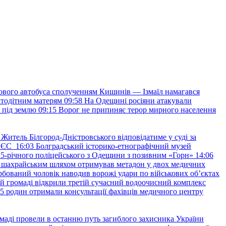
ового автобуса сполученням Кишинів — Ізмаїл намагався
атодітним матерям
09:58
На Одещині росіяни атакували
я під землю
09:15
Ворог не припиняє терор мирного населення
Житель Білгород-Дністровського відповідатиме у суді за
в ЄС
16:03
Болградський історико-етнографічний музей
и 25-річного поліцейського з Одещини з позивним «Горн»
14:06
а шахрайським шляхом отримував метадон у двох медичних
рбований чоловік наводив ворожі удари по військових обʼєктах
ій громаді відкрили третій сучасний водоочисний комплекс
45 родин отримали консультації фахівців медичного центру
маді провели в останню путь загиблого захисника України