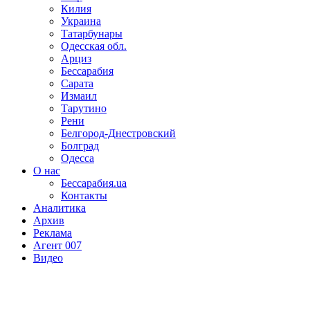
Килия
Украина
Татарбунары
Одесская обл.
Арциз
Бессарабия
Сарата
Измаил
Тарутино
Рени
Белгород-Днестровский
Болград
Одесса
О нас
Бессарабия.ua
Контакты
Аналитика
Архив
Реклама
Агент 007
Видео