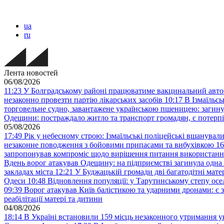
ua
ru
Лента новостей
06/08/2026
11:23
У Болградському районі працюватиме вакцинальний авто
незаконно провезти партію лікарських засобів
10:17
В Ізмаїльс
торговельне судно, завантажене українською пшеницею: загину
Одещини: постраждало житло та транспорт громадян, є потерп
05/08/2026
17:49
Рік у небесному строю: Ізмаїльські поліцейські вшанувал
незаконне поводження з бойовими припасами та вибухівкою
16
запропонував компроміс щодо вирішення питання використанн
Вдень ворог атакував Одещину: на підприємстві загинула одна
закладах міста
12:21
У Буджацькій громади дві багатодітні мат
Одеси
10:48
Відновлення популяції: у Тарутинському степу ос
09:39
Ворог атакував Київ балістикою та ударними дронами: є 
реабілітації матері та дитини
04/08/2026
18:14
В Україні встановили 159 місць незаконного утримання ук