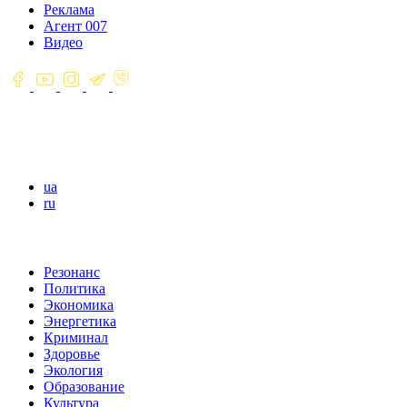
Реклама
Агент 007
Видео
ua
ru
Резонанс
Политика
Экономика
Энергетика
Криминал
Здоровье
Экология
Образование
Культура