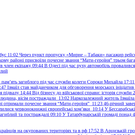
бус
11:02
Через пункт пропуску «Мирне – Табаки» пасажир рейс
ькому районі присвоїли почесне звання “Мати-героїня” трьом баг
в член екіпажу
09:44
В Одесі під час руху автомобіль проваливс
ілий
и пам’ять загиблого під час служби колеги Сороки Михайла
17:11
:47
Ізмаїл став майданчиком для обговорення морських ініціати
я підвалу
14:44
Від бізнесу до військової справи: історія служб
 людина, вісім постраждали
13:02
Наркозалежний житель Ізмаїл
ері отримали почесне звання “Мати-героїня”
11:23
46-річний заве
елилися червонокнижні європейські хом’яки
10:14
У Бессарабськ
загиблий та постраждалі
09:10
У Татарбунарській громаді понад 
раїнців на окупованих територіях та в рф
17:52
В Арцизькій гро