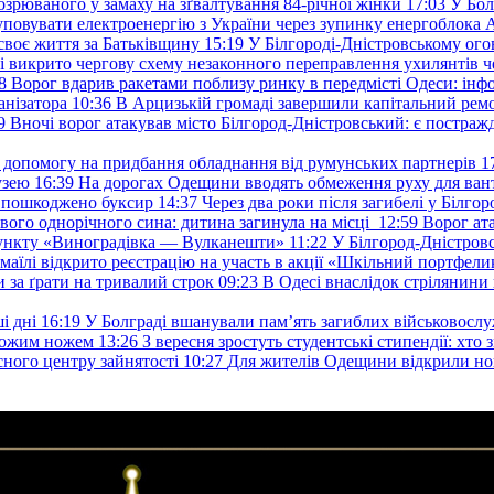
озрюваного у замаху на зґвалтування 84-річної жінки
17:03
У Бол
уповувати електроенергію з України через зупинку енергоблока
своє життя за Батьківщину
15:19
У Білгороді-Дністровському ого
 викрито чергову схему незаконного переправлення ухилянтів ч
8
Ворог вдарив ракетами поблизу ринку в передмісті Одеси: 
анізатора
10:36
В Арцизькій громаді завершили капітальний ремон
9
Вночі ворог атакував місто Білгород-Дністровський: є постраж
у допомогу на придбання обладнання від румунських партнерів
1
узею
16:39
На дорогах Одещини вводять обмеження руху для вант
: пошкоджено буксир
14:37
Через два роки після загибелі у Білг
свого однорічного сина: дитина загинула на місці
12:59
Ворог ат
пункту «Виноградівка — Вулканешти»
11:22
У Білгород-Дністровс
змаїлі відкрито реєстрацію на участь в акції «Шкільний портфели
и за ґрати на тривалий строк
09:23
В Одесі внаслідок стрілянин
і дні
16:19
У Болграді вшанували пам’ять загиблих військовослуж
ехожим ножем
13:26
З вересня зростуть студентські стипендії: хт
асного центру зайнятості
10:27
Для жителів Одещини відкрили но