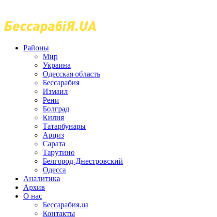
Районы
Мир
Украина
Одесская область
Бессарабия
Измаил
Рени
Болград
Килия
Татарбунары
Арциз
Сарата
Тарутино
Белгород-Днестровский
Одесса
Аналитика
Архив
О нас
Бессарабия.ua
Контакты