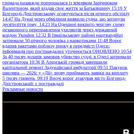
громада назавжди попрощалася із земляком Зарічнюком
Валентином, який віддав своє життя за Батьківщину
15:19
У
Білгороді-Дністровському оговтуються після нічного обстрілу
14:47
На Дунаї через обміління виявили судна, що затонули
десятиліття тому
14:23
На Одещині викрито чергову схему
незаконного переправлення ухилянтів через державний
кордон України
12:32
В Ізмаїльському районі нацгвардійці
затримали 50-річного чоловіка з наркотиками
11:48
Ворог
вдарив ракетами поблизу ринку в передмісті Одеси:
інформація про постраждалих уточнюється ОНОВЛЕНО
10:54
За 40 тисяч доларів замовив убивство судді: в Одесі затримали
організатора
10:36
В Арцизькій громаді завершили
капітальний ремонт Задунаївської амбулаторії
09:51
Пакунок
школяра — 2026: у «Дії» знову приймають заявки на виплату
5 тисяч гривень
09:19
Вночі ворог атакував місто Білгород-
Дністровський: є постраждалі
Рекламные новости