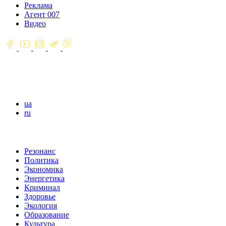
Реклама
Агент 007
Видео
ua
ru
Резонанс
Политика
Экономика
Энергетика
Криминал
Здоровье
Экология
Образование
Культура