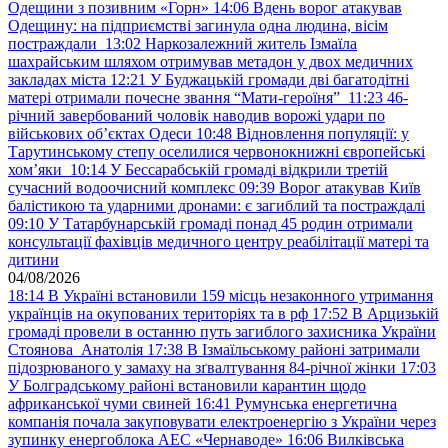
Одещини з позивним «Горн»
14:06
Вдень ворог атакував
Одещину: на підприємстві загинула одна людина, вісім
постраждали
13:02
Наркозалежний житель Ізмаїла
шахрайським шляхом отримував метадон у двох медичних
закладах міста
12:21
У Буджацькій громади дві багатодітні
матері отримали почесне звання “Мати-героїня”
11:23
46-
річний завербований чоловік наводив ворожі удари по
військових обʼєктах Одеси
10:48
Відновлення популяції: у
Тарутинському степу оселилися червонокнижні європейські
хом’яки
10:14
У Бессарабській громаді відкрили третій
сучасний водоочисний комплекс
09:39
Ворог атакував Київ
балістикою та ударними дронами: є загиблий та постраждалі
09:10
У Татарбунарській громаді понад 45 родин отримали
консультації фахівців медичного центру реабілітації матері та
дитини
04/08/2026
18:14
В Україні встановили 159 місць незаконного утримання
українців на окупованих територіях та в рф
17:52
В Арцизькій
громаді провели в останню путь загиблого захисника України
Стоянова Анатолія
17:38
В Ізмаїльському районі затримали
підозрюваного у замаху на зґвалтування 84-річної жінки
17:03
У Болградському районі встановили карантин щодо
африканської чуми свиней
16:41
Румунська енергетична
компанія почала закуповувати електроенергію з України через
зупинку енергоблока АЕС «Чернаводе»
16:06
Вилківська