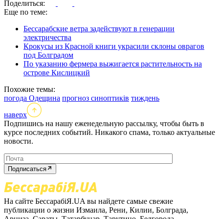
Поделиться:
Еще по теме:
Бессарабские ветра задействуют в генерации
электричества
Крокусы из Красной книги украсили склоны оврагов
под Болградом
По указанию фермера выжигается растительность на
острове Кислицкий
Похожие темы:
погода Одещина
прогноз синоптиків
тиждень
наверх
Подпишись на нашу еженедельную рассылку, чтобы быть в
курсе последних событий. Никакого спама, только актуальные
новости.
Подписаться
На сайте БессарабіЯ.UA вы найдете самые свежие
публикации о жизни Измаила, Рени, Килии, Болграда,
Арциза, Сараты, Татарбунар, Тарутино, Белгорода-