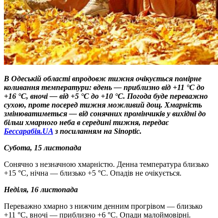
В Одеській області впродовж тижня очікується помірне
коливання температури: вдень — приблизно від +11 °C до
+16 °C, вночі — від +5 °C до +10 °C. Погода буде переважно
сухою, проте посеред тижня можливий дощ. Хмарність
змінюватиметься — від сонячних промінчиків у вихідні до
більш хмарного неба в середині тижня, передає
Бессарабія.UA
з посиланням на Sinoptic.
Субота, 15 листопада
Сонячно з незначною хмарністю. Денна температура близько
+15 °C, нічна — близько +5 °C. Опадів не очікується.
Неділя, 16 листопада
Переважно хмарно з нижчим денним прогрівом — близько
+11 °C, вночі — приблизно +6 °C. Опади малоймовірні.