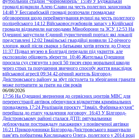
футбольний стадіон “Чорноморець”
15:49
У Буджацькій
громаді відкрили Алею Слави на честь полеглих захисників
14:48
У Бессарабській громаді розпочали громадське
обговорення щодо перейменування вулиці на честь полеглого
поліцейського
14:12
Військовослужбовців запасу з Кілійської
громади відзначили нагородами Міноборони та ЗСУ
12:53
На
Одещині запустили Єдиний туристичний портал: які локації
представлені
12:02
Ізмаїльські гвардійці виявили 12-річного
хлопця, який після сварки з батьками хотів втекти до Одеси
11:37
Підвал музею в Болграді передали під укриття, але
експозицію обіцяють зберегти
10:46
Жителька Одещини
просила суд стягнути з росії 50 тисяч євро моральної шкоди
через страх та порушення звичного способу життя внаслідок
військової агресії
09:34
42-річний житель Білгород-
Дністровського району за збут пістолета та зберігання гранати
може потрапити за ґрати на сім років
06/08/2026
17:56
На Одещині звернення до сервісних центрів МВС для
перереєстрації автівок обернулися відкриттям кримінальних
проваджень
17:24
Реалізація проєкту “Ізмаїл. Фабрика-кухня”
перейшла до етапу укладення договору
16:43
У Білгород-
Дністровському районі сталася ДТП: рятувальники
деблокували постраждалу пасажирку з понівеченої автівки
16:21
Прикордонники Білгорода-Дністровського вшанували
пам’ять побратима Кислицького Олега, полеглого у 2014 році