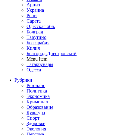
Арциз
Украина
Рени
Сарата
Одесская обл.
Болград
Тарутино
Бессарабия
Килия
Белгород-Днестровский
Menu Item
Татарбунары
Одесса
Рубрики
Резонанс
Политика
Экономика
Криминал
Образование
Культура
Спорт
Здоровье
Экология
Персона