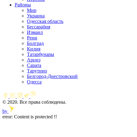
Районы
Мир
Украина
Одесская область
Бессарабия
Измаил
Рени
Болград
Килия
Татарбунары
Арциз
Сарата
Тарутино
Белгород-Днестровский
Одесса
© 2020. Все права соблюдены.
by
error:
Content is protected !!