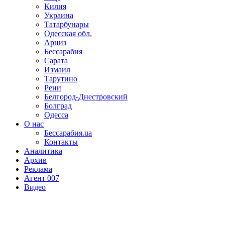
Килия
Украина
Татарбунары
Одесская обл.
Арциз
Бессарабия
Сарата
Измаил
Тарутино
Рени
Белгород-Днестровский
Болград
Одесса
О нас
Бессарабия.ua
Контакты
Аналитика
Архив
Реклама
Агент 007
Видео