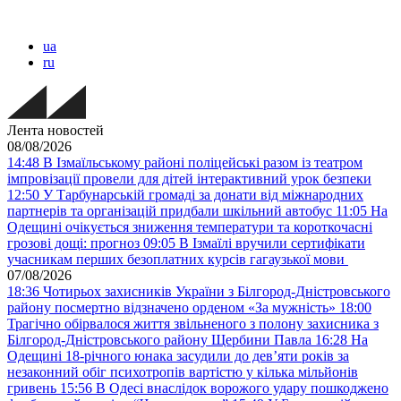
ua
ru
Лента новостей
08/08/2026
14:48
В Ізмаїльському районі поліцейські разом із театром
імпровізації провели для дітей інтерактивний урок безпеки
12:50
У Тарбунарській громаді за донати від міжнародних
партнерів та організацій придбали шкільний автобус
11:05
На
Одещині очікується зниження температури та короткочасні
грозові дощі: прогноз
09:05
В Ізмаїлі вручили сертифікати
учасникам перших безоплатних курсів гагаузької мови
07/08/2026
18:36
Чотирьох захисників України з Білгород-Дністровського
району посмертно відзначено орденом «За мужність»
18:00
Трагічно обірвалося життя звільненого з полону захисника з
Білгород-Дністровського району Щербини Павла
16:28
На
Одещині 18-річного юнака засудили до дев’яти років за
незаконний обіг психотропів вартістю у кілька мільйонів
гривень
15:56
В Одесі внаслідок ворожого удару пошкоджено