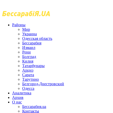
Районы
Мир
Украина
Одесская область
Бессарабия
Измаил
Рени
Болград
Килия
Татарбунары
Арциз
Сарата
Тарутино
Белгород-Днестровский
Одесса
Аналитика
Архив
О нас
Бессарабия.ua
Контакты