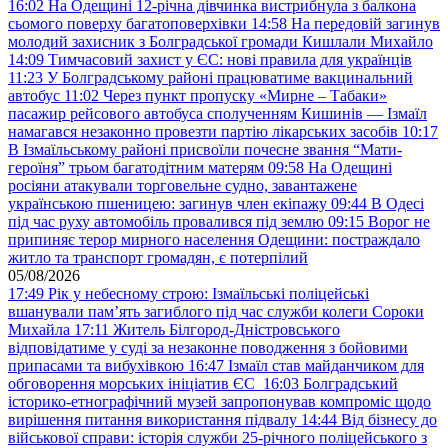
16:02
На Одещині 12-річна дівчинка вистрибнула з балкона
сьомого поверху багатоповерхівки
14:58
На передовій загинув
молодий захисник з Болградської громади Кишлали Михайло
14:09
Тимчасовий захист у ЄС: нові правила для українців
11:23
У Болградському районі працюватиме вакцинальний
автобус
11:02
Через пункт пропуску «Мирне – Табаки»
пасажир рейсового автобуса сполученням Кишинів — Ізмаїл
намагався незаконно провезти партію лікарських засобів
10:17
В Ізмаїльському районі присвоїли почесне звання “Мати-
героїня” трьом багатодітним матерям
09:58
На Одещині
росіяни атакували торговельне судно, завантажене
українською пшеницею: загинув член екіпажу
09:44
В Одесі
під час руху автомобіль провалився під землю
09:15
Ворог не
припиняє терор мирного населення Одещини: постраждало
житло та транспорт громадян, є потерпілий
05/08/2026
17:49
Рік у небесному строю: Ізмаїльські поліцейські
вшанували пам’ять загиблого під час служби колеги Сороки
Михайла
17:11
Житель Білгород-Дністровського
відповідатиме у суді за незаконне поводження з бойовими
припасами та вибухівкою
16:47
Ізмаїл став майданчиком для
обговорення морських ініціатив ЄС
16:03
Болградський
історико-етнографічний музей запропонував компроміс щодо
вирішення питання використання підвалу
14:44
Від бізнесу до
військової справи: історія служби 25-річного поліцейського з