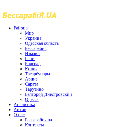
Районы
Мир
Украина
Одесская область
Бессарабия
Измаил
Рени
Болград
Килия
Татарбунары
Арциз
Сарата
Тарутино
Белгород-Днестровский
Одесса
Аналитика
Архив
О нас
Бессарабия.ua
Контакты