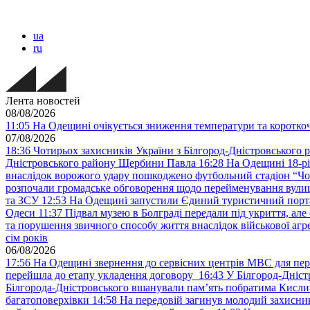
ua
ru
Лента новостей
08/08/2026
11:05
На Одещині очікується зниження температури та короткоча
07/08/2026
18:36
Чотирьох захисників України з Білгород-Дністровського 
Дністровського району Щербини Павла
16:28
На Одещині 18-рі
внаслідок ворожого удару пошкоджено футбольний стадіон “Ч
розпочали громадське обговорення щодо перейменування вулиці
та ЗСУ
12:53
На Одещині запустили Єдиний туристичний портал
Одеси
11:37
Підвал музею в Болграді передали під укриття, ал
та порушення звичного способу життя внаслідок військової агре
сім років
06/08/2026
17:56
На Одещині звернення до сервісних центрів МВС для пер
перейшла до етапу укладення договору
16:43
У Білгород-Дніст
Білгорода-Дністровського вшанували пам’ять побратима Кислиц
багатоповерхівки
14:58
На передовій загинув молодий захисни