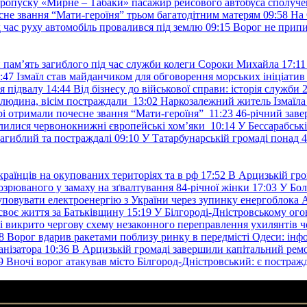
пропуску «Мирне – Табаки» пасажир рейсового автобуса сполуче
есне звання “Мати-героїня” трьом багатодітним матерям
09:58
На 
д час руху автомобіль провалився під землю
09:15
Ворог не припи
и пам’ять загиблого під час служби колеги Сороки Михайла
17:11
:47
Ізмаїл став майданчиком для обговорення морських ініціати
я підвалу
14:44
Від бізнесу до військової справи: історія служб
 людина, вісім постраждали
13:02
Наркозалежний житель Ізмаїл
ері отримали почесне звання “Мати-героїня”
11:23
46-річний заве
елилися червонокнижні європейські хом’яки
10:14
У Бессарабськ
загиблий та постраждалі
09:10
У Татарбунарській громаді понад 
раїнців на окупованих територіях та в рф
17:52
В Арцизькій гро
озрюваного у замаху на зґвалтування 84-річної жінки
17:03
У Бол
уповувати електроенергію з України через зупинку енергоблока
своє життя за Батьківщину
15:19
У Білгороді-Дністровському ого
 викрито чергову схему незаконного переправлення ухилянтів ч
8
Ворог вдарив ракетами поблизу ринку в передмісті Одеси: 
анізатора
10:36
В Арцизькій громаді завершили капітальний ремон
9
Вночі ворог атакував місто Білгород-Дністровський: є постраж