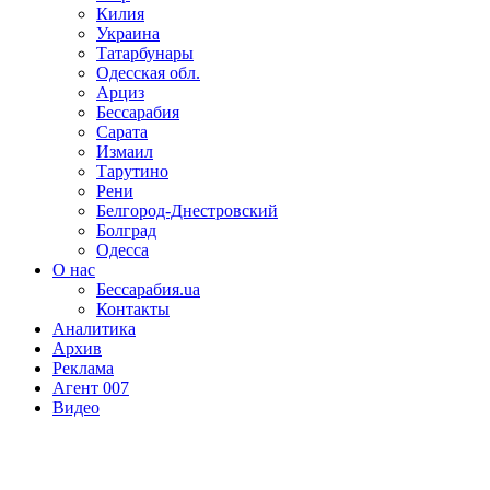
Килия
Украина
Татарбунары
Одесская обл.
Арциз
Бессарабия
Сарата
Измаил
Тарутино
Рени
Белгород-Днестровский
Болград
Одесса
О нас
Бессарабия.ua
Контакты
Аналитика
Архив
Реклама
Агент 007
Видео