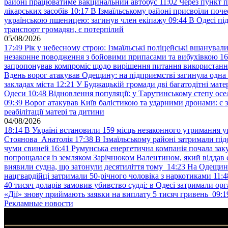
районі працюватиме вакцинальний автобус
11:02
Через пункт 
лікарських засобів
10:17
В Ізмаїльському районі присвоїли поч
українською пшеницею: загинув член екіпажу
09:44
В Одесі пі
транспорт громадян, є потерпілий
05/08/2026
17:49
Рік у небесному строю: Ізмаїльські поліцейські вшанувал
незаконне поводження з бойовими припасами та вибухівкою
16
запропонував компроміс щодо вирішення питання використанн
Вдень ворог атакував Одещину: на підприємстві загинула одна
закладах міста
12:21
У Буджацькій громади дві багатодітні мат
Одеси
10:48
Відновлення популяції: у Тарутинському степу ос
09:39
Ворог атакував Київ балістикою та ударними дронами: є 
реабілітації матері та дитини
04/08/2026
18:14
В Україні встановили 159 місць незаконного утримання ук
Стоянова Анатолія
17:38
В Ізмаїльському районі затримали під
чуми свиней
16:41
Румунська енергетична компанія почала зак
попрощалася із земляком Зарічнюком Валентином, який віддав 
виявили судна, що затонули десятиліття тому
14:23
На Одещині
нацгвардійці затримали 50-річного чоловіка з наркотиками
11:4
40 тисяч доларів замовив убивство судді: в Одесі затримали орг
«Дії» знову приймають заявки на виплату 5 тисяч гривень
09:1
Рекламные новости