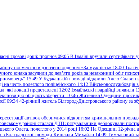
сні грозові дощі: прогноз
09:05
В Ізмаїлі вручили сертифікати 
району посмертно відзначено орденом «За мужність»
18:00
Трагіч
чного юнака засудили до дев’яти років за незаконний обіг психот
орноморець”
15:49
У Буджацькій громаді відкрили Алею Слави на
 на честь полеглого поліцейського
14:12
Військовослужбовців з
: які локації представлені
12:02
Ізмаїльські гвардійці виявили 1
е експозицію обіцяють зберегти
10:46
Жителька Одещини просила с
сії
09:34
42-річний житель Білгород-Дністровського району за збу
ереєстрації автівок обернулися відкриттям кримінальних провад
ровському районі сталася ДТП: рятувальники деблокували постр
ького Олега, полеглого у 2014 році
16:02
На Одещині 12-річна д
к з Болградської громади Кишлали Михайло
14:09
Тимчасовий за