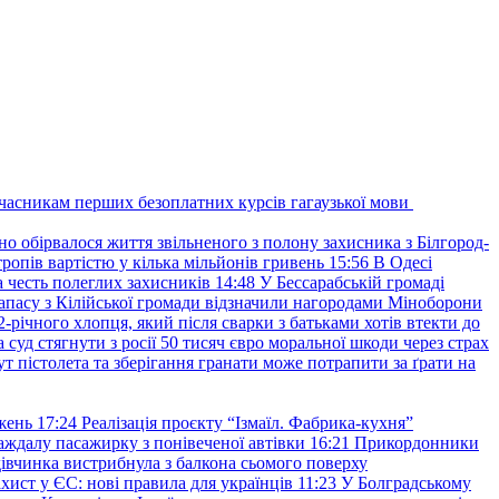
учасникам перших безоплатних курсів гагаузької мови
но обірвалося життя звільненого з полону захисника з Білгород-
ропів вартістю у кілька мільйонів гривень
15:56
В Одесі
 честь полеглих захисників
14:48
У Бессарабській громаді
апасу з Кілійської громади відзначили нагородами Міноборони
2-річного хлопця, який після сварки з батьками хотів втекти до
уд стягнути з росії 50 тисяч євро моральної шкоди через страх
т пістолета та зберігання гранати може потрапити за ґрати на
жень
17:24
Реалізація проєкту “Ізмаїл. Фабрика-кухня”
аждалу пасажирку з понівеченої автівки
16:21
Прикордонники
івчинка вистрибнула з балкона сьомого поверху
хист у ЄС: нові правила для українців
11:23
У Болградському