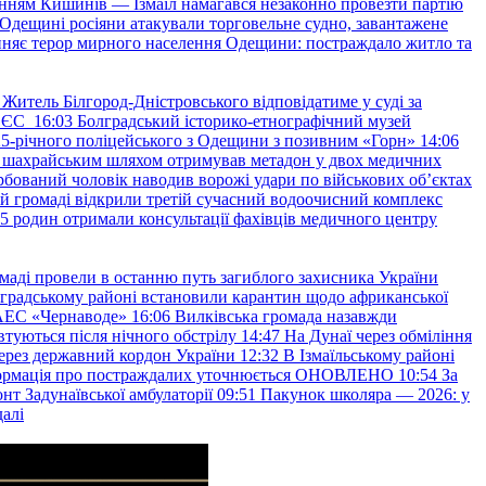
нням Кишинів — Ізмаїл намагався незаконно провезти партію
Одещині росіяни атакували торговельне судно, завантажене
няє терор мирного населення Одещини: постраждало житло та
Житель Білгород-Дністровського відповідатиме у суді за
в ЄС
16:03
Болградський історико-етнографічний музей
и 25-річного поліцейського з Одещини з позивним «Горн»
14:06
а шахрайським шляхом отримував метадон у двох медичних
рбований чоловік наводив ворожі удари по військових обʼєктах
ій громаді відкрили третій сучасний водоочисний комплекс
45 родин отримали консультації фахівців медичного центру
маді провели в останню путь загиблого захисника України
градському районі встановили карантин щодо африканської
 АЕС «Чернаводе»
16:06
Вилківська громада назавжди
втуються після нічного обстрілу
14:47
На Дунаї через обміління
ерез державний кордон України
12:32
В Ізмаїльському районі
інформація про постраждалих уточнюється ОНОВЛЕНО
10:54
За
т Задунаївської амбулаторії
09:51
Пакунок школяра — 2026: у
далі