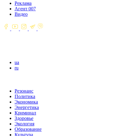
Реклама
Агент 007
Видео
ua
ru
Резонанс
Политика
Экономика
Энергетика
Криминал
Здоровье
Экология
Образование
Культура