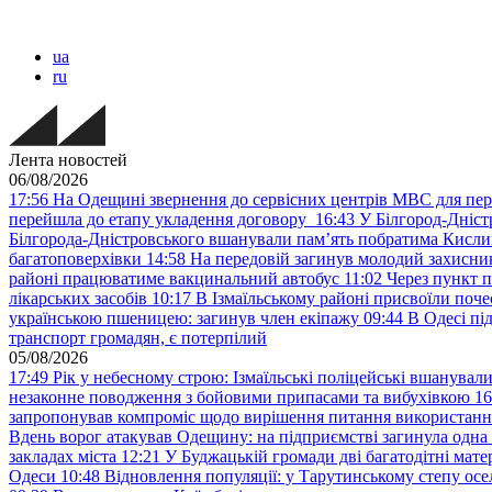
ua
ru
Лента новостей
06/08/2026
17:56
На Одещині звернення до сервісних центрів МВС для пер
перейшла до етапу укладення договору
16:43
У Білгород-Дніст
Білгорода-Дністровського вшанували пам’ять побратима Кислиц
багатоповерхівки
14:58
На передовій загинув молодий захисни
районі працюватиме вакцинальний автобус
11:02
Через пункт 
лікарських засобів
10:17
В Ізмаїльському районі присвоїли поч
українською пшеницею: загинув член екіпажу
09:44
В Одесі пі
транспорт громадян, є потерпілий
05/08/2026
17:49
Рік у небесному строю: Ізмаїльські поліцейські вшанувал
незаконне поводження з бойовими припасами та вибухівкою
16
запропонував компроміс щодо вирішення питання використанн
Вдень ворог атакував Одещину: на підприємстві загинула одна
закладах міста
12:21
У Буджацькій громади дві багатодітні мат
Одеси
10:48
Відновлення популяції: у Тарутинському степу ос