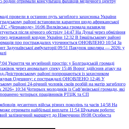
45 родин отримали консультації фахівців медичного центру
маді провели в останню путь загиблого захисника України
градському районі встановили карантин щодо африканської
 АЕС «Чернаводе»
16:06
Вилківська громада назавжди
втуються після нічного обстрілу
14:47
На Дунаї через обміління
ерез державний кордон України
12:32
В Ізмаїльському районі
інформація про постраждалих уточнюється ОНОВЛЕНО
10:54
За
т Задунаївської амбулаторії
09:51
Пакунок школяра — 2026: у
далі
7:04
Укриття чи музейний простір: у Болградській громаді
ажівок через аномальну спеку
15:46
Ворог здійснив атаку на
ород-Дністровському районі попрощаються із захисником
акував Одещину: є постраждалі ОНОВЛЕНО
12:46
У
ькому районі 24-річний чоловік скоїв розбій на матір загиблого
к 2026»
10:34
Чотирьох молодиків із Саф’янівської громади, які
и поранено чотирьох працівників РТЦК та СП
бовців десантних військ різних поколінь та часів
14:58
На
о зможе отримати найбільші виплати
11:54
Шукачам роботи:
вий залізничний маршрут до Німеччини
09:08
Особиста