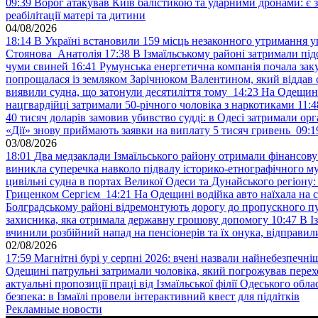
09:39
Ворог атакував Київ балістикою та ударними дронами: є 
реабілітації матері та дитини
04/08/2026
18:14
В Україні встановили 159 місць незаконного утримання ук
Стоянова Анатолія
17:38
В Ізмаїльському районі затримали під
чуми свиней
16:41
Румунська енергетична компанія почала зак
попрощалася із земляком Зарічнюком Валентином, який віддав 
виявили судна, що затонули десятиліття тому
14:23
На Одещині
нацгвардійці затримали 50-річного чоловіка з наркотиками
11:4
40 тисяч доларів замовив убивство судді: в Одесі затримали орг
«Дії» знову приймають заявки на виплату 5 тисяч гривень
09:1
03/08/2026
18:01
Два медзаклади Ізмаїльського району отримали фінансов
виникла суперечка навколо підвалу історико-етнографічного м
цивільні судна в портах Великої Одеси та Дунайського регіону
Гриценком Сергієм
14:21
На Одещині водійка авто наїхала на 
Болградському районі відремонтують дорогу до пропускного 
захисника, яка отримала державну грошову допомогу
10:47
В І
вчинили розбійний напад на пенсіонерів та їх онука, відправил
02/08/2026
17:59
Магнітні бурі у серпні 2026: вчені назвали найнебезпечніш
Одещині патрульні затримали чоловіка, який погрожував пер
актуальні пропозиції праці від Ізмаїльської філії Одеського обл
безпека: в Ізмаїлі провели інтерактивний квест для підлітків
Рекламные новости