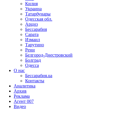
Килия
Украина
Татарбунары
Одесская обл.
Арциз
Бессарабия
Сарата
Измаил
Тарутино
Рени
Белгород-Днестровский
Болград
Одесса
О нас
Бессарабия.ua
Контакты
Аналитика
Архив
Реклама
Агент 007
Видео