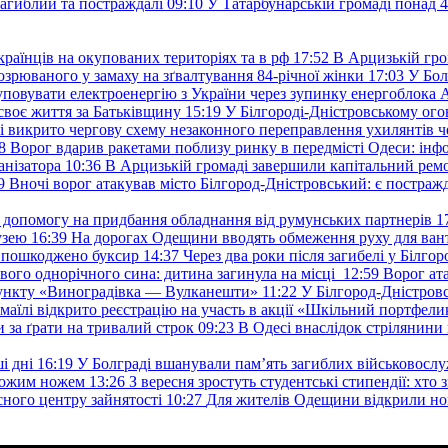
загиблий та постраждалі
09:10
У Татарбунарській громаді понад 
раїнців на окупованих територіях та в рф
17:52
В Арцизькій гро
озрюваного у замаху на зґвалтування 84-річної жінки
17:03
У Бол
уповувати електроенергію з України через зупинку енергоблока
своє життя за Батьківщину
15:19
У Білгороді-Дністровському ого
 викрито чергову схему незаконного переправлення ухилянтів ч
8
Ворог вдарив ракетами поблизу ринку в передмісті Одеси: 
анізатора
10:36
В Арцизькій громаді завершили капітальний ремон
9
Вночі ворог атакував місто Білгород-Дністровський: є постраж
у допомогу на придбання обладнання від румунських партнерів
1
узею
16:39
На дорогах Одещини вводять обмеження руху для вант
: пошкоджено буксир
14:37
Через два роки після загибелі у Білг
свого однорічного сина: дитина загинула на місці
12:59
Ворог ат
пункту «Виноградівка — Вулканешти»
11:22
У Білгород-Дністровс
змаїлі відкрито реєстрацію на участь в акції «Шкільний портфели
и за ґрати на тривалий строк
09:23
В Одесі внаслідок стрілянин
і дні
16:19
У Болграді вшанували пам’ять загиблих військовослуж
ехожим ножем
13:26
З вересня зростуть студентські стипендії: хт
асного центру зайнятості
10:27
Для жителів Одещини відкрили но