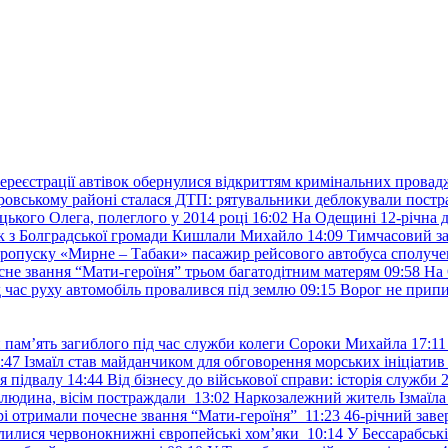
ереєстрації автівок обернулися відкриттям кримінальних провад
ровському районі сталася ДТП: рятувальники деблокували постр
ького Олега, полеглого у 2014 році
16:02
На Одещині 12-річна д
к з Болградської громади Кишлали Михайло
14:09
Тимчасовий за
пропуску «Мирне – Табаки» пасажир рейсового автобуса сполуче
есне звання “Мати-героїня” трьом багатодітним матерям
09:58
На 
д час руху автомобіль провалився під землю
09:15
Ворог не припи
и пам’ять загиблого під час служби колеги Сороки Михайла
17:11
:47
Ізмаїл став майданчиком для обговорення морських ініціати
я підвалу
14:44
Від бізнесу до військової справи: історія служб
 людина, вісім постраждали
13:02
Наркозалежний житель Ізмаїл
ері отримали почесне звання “Мати-героїня”
11:23
46-річний заве
елилися червонокнижні європейські хом’яки
10:14
У Бессарабськ