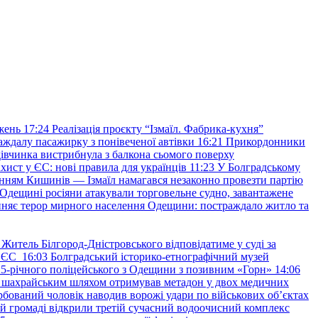
жень
17:24
Реалізація проєкту “Ізмаїл. Фабрика-кухня”
аждалу пасажирку з понівеченої автівки
16:21
Прикордонники
івчинка вистрибнула з балкона сьомого поверху
хист у ЄС: нові правила для українців
11:23
У Болградському
нням Кишинів — Ізмаїл намагався незаконно провезти партію
Одещині росіяни атакували торговельне судно, завантажене
няє терор мирного населення Одещини: постраждало житло та
Житель Білгород-Дністровського відповідатиме у суді за
в ЄС
16:03
Болградський історико-етнографічний музей
и 25-річного поліцейського з Одещини з позивним «Горн»
14:06
а шахрайським шляхом отримував метадон у двох медичних
рбований чоловік наводив ворожі удари по військових обʼєктах
ій громаді відкрили третій сучасний водоочисний комплекс