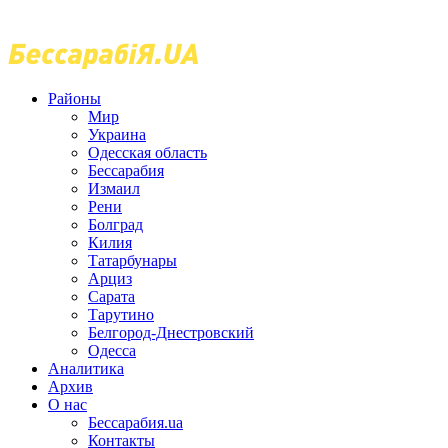
Районы
Мир
Украина
Одесская область
Бессарабия
Измаил
Рени
Болград
Килия
Татарбунары
Арциз
Сарата
Тарутино
Белгород-Днестровский
Одесса
Аналитика
Архив
О нас
Бессарабия.ua
Контакты