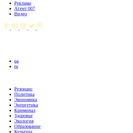
Реклама
Агент 007
Видео
ua
ru
Резонанс
Политика
Экономика
Энергетика
Криминал
Здоровье
Экология
Образование
Культура