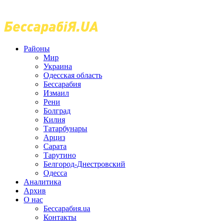
Районы
Мир
Украина
Одесская область
Бессарабия
Измаил
Рени
Болград
Килия
Татарбунары
Арциз
Сарата
Тарутино
Белгород-Днестровский
Одесса
Аналитика
Архив
О нас
Бессарабия.ua
Контакты