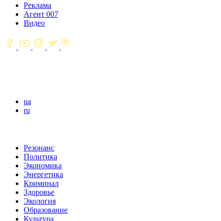
Реклама
Агент 007
Видео
ua
ru
Резонанс
Политика
Экономика
Энергетика
Криминал
Здоровье
Экология
Образование
Культура