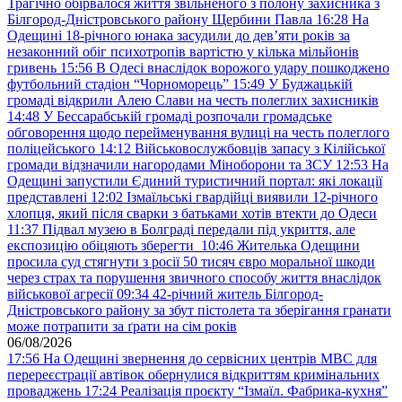
Трагічно обірвалося життя звільненого з полону захисника з
Білгород-Дністровського району Щербини Павла
16:28
На
Одещині 18-річного юнака засудили до дев’яти років за
незаконний обіг психотропів вартістю у кілька мільйонів
гривень
15:56
В Одесі внаслідок ворожого удару пошкоджено
футбольний стадіон “Чорноморець”
15:49
У Буджацькій
громаді відкрили Алею Слави на честь полеглих захисників
14:48
У Бессарабській громаді розпочали громадське
обговорення щодо перейменування вулиці на честь полеглого
поліцейського
14:12
Військовослужбовців запасу з Кілійської
громади відзначили нагородами Міноборони та ЗСУ
12:53
На
Одещині запустили Єдиний туристичний портал: які локації
представлені
12:02
Ізмаїльські гвардійці виявили 12-річного
хлопця, який після сварки з батьками хотів втекти до Одеси
11:37
Підвал музею в Болграді передали під укриття, але
експозицію обіцяють зберегти
10:46
Жителька Одещини
просила суд стягнути з росії 50 тисяч євро моральної шкоди
через страх та порушення звичного способу життя внаслідок
військової агресії
09:34
42-річний житель Білгород-
Дністровського району за збут пістолета та зберігання гранати
може потрапити за ґрати на сім років
06/08/2026
17:56
На Одещині звернення до сервісних центрів МВС для
перереєстрації автівок обернулися відкриттям кримінальних
проваджень
17:24
Реалізація проєкту “Ізмаїл. Фабрика-кухня”