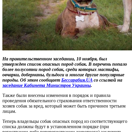
На правительственном заседании, 10 ноября, был
утвержден список опасных пород собак. В перечень попало
более полусотни пород собак, среди которых мастифы,
овчарки, доберманы, бульдоги и многие другие популярные
породы. Об этом сообщает
Бессарабия.UA
со ссылкой на
заседание Кабинета Министров Украины
.
Также были внесены изменения в порядок и правила
проведения обязательного страхования ответственности
хозяев собак за вред, который может быть причинен третьим
лицам.
Теперь владельцы собак опасных пород из соответствующего
списка должны будут в установленном порядке (при
регистрации либо перерегистрации животного) заключить