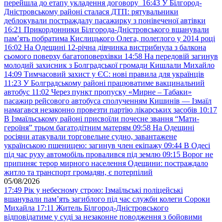
перейшла до етапу укладення договору
16:43
У Білгород-
Дністровському районі сталася ДТП: рятувальники
деблокували постраждалу пасажирку з понівеченої автівки
16:21
Прикордонники Білгорода-Дністровського вшанували
пам’ять побратима Кислицького Олега, полеглого у 2014 році
16:02
На Одещині 12-річна дівчинка вистрибнула з балкона
сьомого поверху багатоповерхівки
14:58
На передовій загинув
молодий захисник з Болградської громади Кишлали Михайло
14:09
Тимчасовий захист у ЄС: нові правила для українців
11:23
У Болградському районі працюватиме вакцинальний
автобус
11:02
Через пункт пропуску «Мирне – Табаки»
пасажир рейсового автобуса сполученням Кишинів — Ізмаїл
намагався незаконно провезти партію лікарських засобів
10:17
В Ізмаїльському районі присвоїли почесне звання “Мати-
героїня” трьом багатодітним матерям
09:58
На Одещині
росіяни атакували торговельне судно, завантажене
українською пшеницею: загинув член екіпажу
09:44
В Одесі
під час руху автомобіль провалився під землю
09:15
Ворог не
припиняє терор мирного населення Одещини: постраждало
житло та транспорт громадян, є потерпілий
05/08/2026
17:49
Рік у небесному строю: Ізмаїльські поліцейські
вшанували пам’ять загиблого під час служби колеги Сороки
Михайла
17:11
Житель Білгород-Дністровського
відповідатиме у суді за незаконне поводження з бойовими