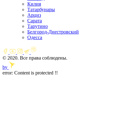
Килия
Татарбунары
Арциз
Сарата
Тарутино
Белгород-Днестровский
Одесса
© 2020. Все права соблюдены.
by
error:
Content is protected !!