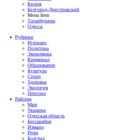
Килия
Белгород-Днестровский
Menu Item
Татарбунары
Одесса
Рубрики
Резонанс
Политика
Экономика
Криминал
Образование
Культура
Спорт
Здоровье
Экология
Персона
Районы
Мир
Украина
Одесская область
Бессарабия
Измаил
Рени
Болград