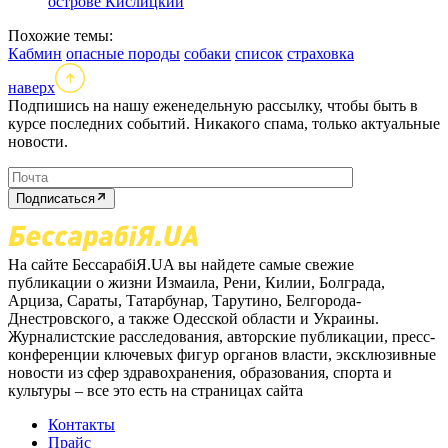
острове Кислицкий
Похожие темы:
Кабмин
опасные породы
собаки
список
страховка
наверх
Подпишись на нашу еженедельную рассылку, чтобы быть в
курсе последних событий. Никакого спама, только актуальные
новости.
Подписаться
На сайте БессарабіЯ.UA вы найдете самые свежие
публикации о жизни Измаила, Рени, Килии, Болграда,
Арциза, Сараты, Татарбунар, Тарутино, Белгорода-
Днестровского, а также Одесской области и Украины.
Журналистские расследования, авторские публикации, пресс-
конференции ключевых фигур органов власти, эксклюзивные
новости из сфер здравохранения, образования, спорта и
культуры – все это есть на страницах сайта
Контакты
Прайс