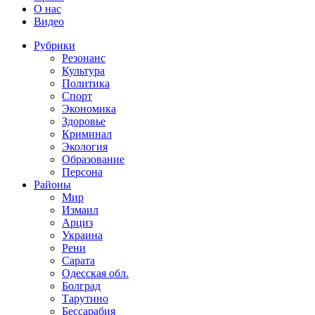
О нас
Видео
Рубрики
Резонанс
Культура
Политика
Спорт
Экономика
Здоровье
Криминал
Экология
Образование
Персона
Районы
Мир
Измаил
Арциз
Украина
Рени
Сарата
Одесская обл.
Болград
Тарутино
Бессарабия