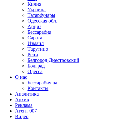
Килия
Украина
Татарбунары
Одесская обл.
Арциз
Бессарабия
Сарата
Измаил
Тарутино
Рени
Белгород-Днестровский
Болград
Одесса
О нас
Бессарабия.ua
Контакты
Аналитика
Архив
Реклама
Агент 007
Видео