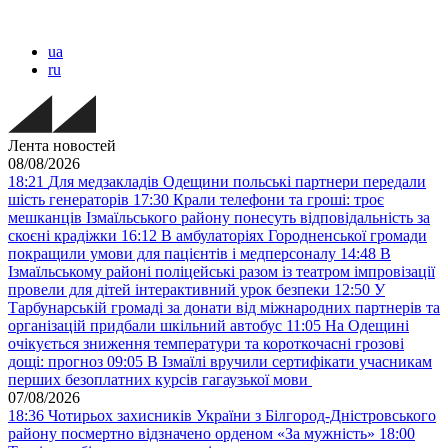
ua
ru
Лента новостей
08/08/2026
18:21
Для медзакладів Одещини польські партнери передали
шість генераторів
17:30
Крали телефони та гроші: троє
мешканців Ізмаїльського району понесуть відповідальність за
скоєні крадіжки
16:12
В амбулаторіях Городненської громади
покращили умови для пацієнтів і медперсоналу
14:48
В
Ізмаїльському районі поліцейські разом із театром імпровізації
провели для дітей інтерактивний урок безпеки
12:50
У
Тарбунарській громаді за донати від міжнародних партнерів та
організацій придбали шкільний автобус
11:05
На Одещині
очікується зниження температури та короткочасні грозові
дощі: прогноз
09:05
В Ізмаїлі вручили сертифікати учасникам
перших безоплатних курсів гагаузької мови
07/08/2026
18:36
Чотирьох захисників України з Білгород-Дністровського
району посмертно відзначено орденом «За мужність»
18:00