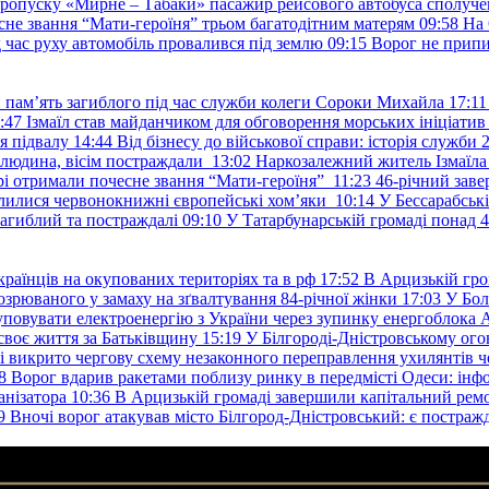
пропуску «Мирне – Табаки» пасажир рейсового автобуса сполуче
есне звання “Мати-героїня” трьом багатодітним матерям
09:58
На 
д час руху автомобіль провалився під землю
09:15
Ворог не припи
и пам’ять загиблого під час служби колеги Сороки Михайла
17:11
:47
Ізмаїл став майданчиком для обговорення морських ініціати
я підвалу
14:44
Від бізнесу до військової справи: історія служб
 людина, вісім постраждали
13:02
Наркозалежний житель Ізмаїл
ері отримали почесне звання “Мати-героїня”
11:23
46-річний заве
елилися червонокнижні європейські хом’яки
10:14
У Бессарабськ
загиблий та постраждалі
09:10
У Татарбунарській громаді понад 
раїнців на окупованих територіях та в рф
17:52
В Арцизькій гро
озрюваного у замаху на зґвалтування 84-річної жінки
17:03
У Бол
уповувати електроенергію з України через зупинку енергоблока
своє життя за Батьківщину
15:19
У Білгороді-Дністровському ого
 викрито чергову схему незаконного переправлення ухилянтів ч
8
Ворог вдарив ракетами поблизу ринку в передмісті Одеси: 
анізатора
10:36
В Арцизькій громаді завершили капітальний ремон
9
Вночі ворог атакував місто Білгород-Дністровський: є постраж