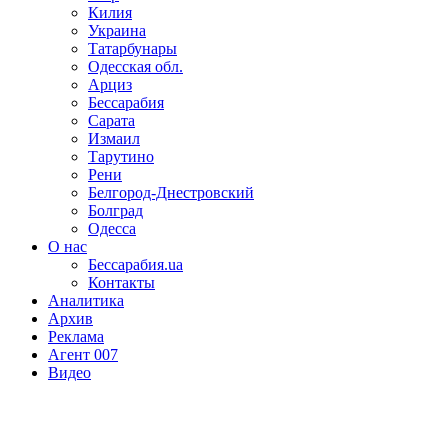
Килия
Украина
Татарбунары
Одесская обл.
Арциз
Бессарабия
Сарата
Измаил
Тарутино
Рени
Белгород-Днестровский
Болград
Одесса
О нас
Бессарабия.ua
Контакты
Аналитика
Архив
Реклама
Агент 007
Видео