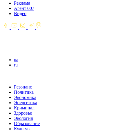
Реклама
Агент 007
Видео
ua
ru
Резонанс
Политика
Экономика
Энергетика
Криминал
Здоровье
Экология
Образование
Культура