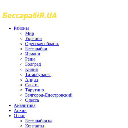
Районы
Мир
Украина
Одесская область
Бессарабия
Измаил
Рени
Болград
Килия
Татарбунары
Арциз
Сарата
Тарутино
Белгород-Днестровский
Одесса
Аналитика
Архив
О нас
Бессарабия.ua
Контакты