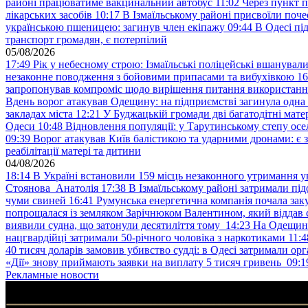
районі працюватиме вакцинальний автобус
11:02
Через пункт 
лікарських засобів
10:17
В Ізмаїльському районі присвоїли поч
українською пшеницею: загинув член екіпажу
09:44
В Одесі пі
транспорт громадян, є потерпілий
05/08/2026
17:49
Рік у небесному строю: Ізмаїльські поліцейські вшанувал
незаконне поводження з бойовими припасами та вибухівкою
16
запропонував компроміс щодо вирішення питання використанн
Вдень ворог атакував Одещину: на підприємстві загинула одна
закладах міста
12:21
У Буджацькій громади дві багатодітні мат
Одеси
10:48
Відновлення популяції: у Тарутинському степу ос
09:39
Ворог атакував Київ балістикою та ударними дронами: є 
реабілітації матері та дитини
04/08/2026
18:14
В Україні встановили 159 місць незаконного утримання ук
Стоянова Анатолія
17:38
В Ізмаїльському районі затримали під
чуми свиней
16:41
Румунська енергетична компанія почала зак
попрощалася із земляком Зарічнюком Валентином, який віддав 
виявили судна, що затонули десятиліття тому
14:23
На Одещині
нацгвардійці затримали 50-річного чоловіка з наркотиками
11:4
40 тисяч доларів замовив убивство судді: в Одесі затримали орг
«Дії» знову приймають заявки на виплату 5 тисяч гривень
09:1
Рекламные новости