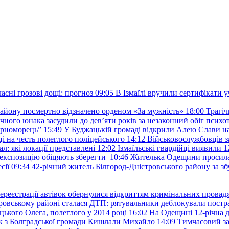
сні грозові дощі: прогноз
09:05
В Ізмаїлі вручили сертифікати 
району посмертно відзначено орденом «За мужність»
18:00
Трагіч
чного юнака засудили до дев’яти років за незаконний обіг психот
орноморець”
15:49
У Буджацькій громаді відкрили Алею Слави на
 на честь полеглого поліцейського
14:12
Військовослужбовців з
: які локації представлені
12:02
Ізмаїльські гвардійці виявили 1
е експозицію обіцяють зберегти
10:46
Жителька Одещини просила с
сії
09:34
42-річний житель Білгород-Дністровського району за збу
ереєстрації автівок обернулися відкриттям кримінальних провад
ровському районі сталася ДТП: рятувальники деблокували постр
ького Олега, полеглого у 2014 році
16:02
На Одещині 12-річна д
к з Болградської громади Кишлали Михайло
14:09
Тимчасовий за