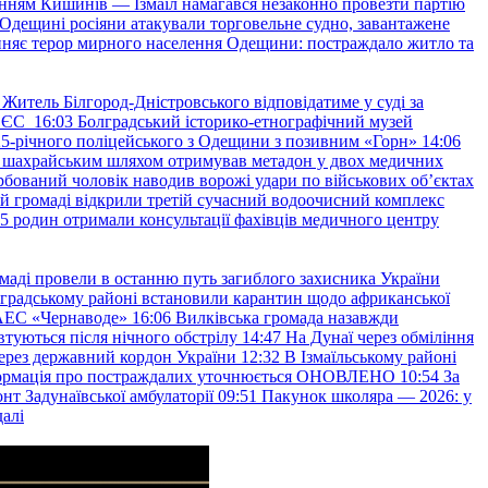
нням Кишинів — Ізмаїл намагався незаконно провезти партію
Одещині росіяни атакували торговельне судно, завантажене
няє терор мирного населення Одещини: постраждало житло та
Житель Білгород-Дністровського відповідатиме у суді за
в ЄС
16:03
Болградський історико-етнографічний музей
и 25-річного поліцейського з Одещини з позивним «Горн»
14:06
а шахрайським шляхом отримував метадон у двох медичних
рбований чоловік наводив ворожі удари по військових обʼєктах
ій громаді відкрили третій сучасний водоочисний комплекс
45 родин отримали консультації фахівців медичного центру
маді провели в останню путь загиблого захисника України
градському районі встановили карантин щодо африканської
 АЕС «Чернаводе»
16:06
Вилківська громада назавжди
втуються після нічного обстрілу
14:47
На Дунаї через обміління
ерез державний кордон України
12:32
В Ізмаїльському районі
інформація про постраждалих уточнюється ОНОВЛЕНО
10:54
За
т Задунаївської амбулаторії
09:51
Пакунок школяра — 2026: у
далі