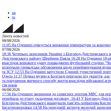
ua
ru
Лента новостей
08/08/2026
11:05
На Одещині очікується зниження температури та короткоча
07/08/2026
18:36
Чотирьох захисників України з Білгород-Дністровського 
Дністровського району Щербини Павла
16:28
На Одещині 18-рі
внаслідок ворожого удару пошкоджено футбольний стадіон “Ч
розпочали громадське обговорення щодо перейменування вулиці
та ЗСУ
12:53
На Одещині запустили Єдиний туристичний портал
Одеси
11:37
Підвал музею в Болграді передали під укриття, ал
та порушення звичного способу життя внаслідок військової агре
сім років
06/08/2026
17:56
На Одещині звернення до сервісних центрів МВС для пер
перейшла до етапу укладення договору
16:43
У Білгород-Дніст
Білгорода-Дністровського вшанували пам’ять побратима Кислиц
багатоповерхівки
14:58
На передовій загинув молодий захисни