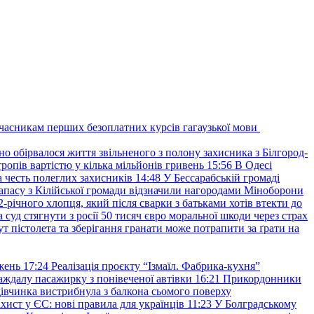
учасникам перших безоплатних курсів гагаузької мови
но обірвалося життя звільненого з полону захисника з Білгород-
ропів вартістю у кілька мільйонів гривень
15:56
В Одесі
 честь полеглих захисників
14:48
У Бессарабській громаді
апасу з Кілійської громади відзначили нагородами Міноборони
2-річного хлопця, який після сварки з батьками хотів втекти до
уд стягнути з росії 50 тисяч євро моральної шкоди через страх
т пістолета та зберігання гранати може потрапити за ґрати на
жень
17:24
Реалізація проєкту “Ізмаїл. Фабрика-кухня”
аждалу пасажирку з понівеченої автівки
16:21
Прикордонники
івчинка вистрибнула з балкона сьомого поверху
хист у ЄС: нові правила для українців
11:23
У Болградському