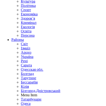
Культура
Політика
Спорт
Економіка
Здоров’я
Кримінал
Екологія
Освіта
Персона
Районы
Світ
Ізмаїл
Арциз
Україна
Рені
Сарата
Одесская обл.
Болград
Тарутине
Бессарабія
Кілія
Білгород-Дністровський
Menu Item
Татарбунари
Одеса