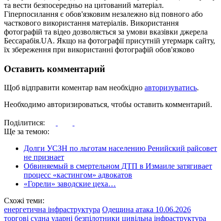
та вести безпосередньо на цитований матеріал.
Гіперпосилання є обов'язковим незалежно від повного або
часткового використання матеріалів. Використання
фотографій та відео дозволяється за умови вказівки джерела
Бессарабія.UA. Якщо на фотографії присутній утермарк сайту,
їх збереження при використанні фотографій обов'язково
Оставить комментарий
Щоб відправити коментар вам необхідно
авторизуватись
.
Необходимо авторизироваться, чтобы оставить комментарий.
Поділитися:
Ще за темою:
Долги УСЗН по льготам населению Ренийский райсовет
не признает
Обвиняемый в смертельном ДТП в Измаиле затягивает
процесс «кастингом» адвокатов
«Горели» заводские цеха…
Схожі теми:
енергетична інфраструктура
Одещина атака 10.06.2026
торгові судна
ударні безпілотники
цивільна інфраструктура