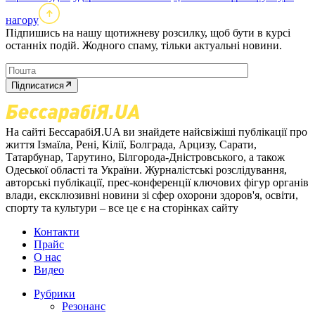
нагору
Підпишись на нашу щотижневу розсилку, щоб бути в курсі
останніх подій. Жодного спаму, тільки актуальні новини.
Підписатися
На сайті БессарабіЯ.UA ви знайдете найсвіжіші публікації про
життя Ізмаїла, Рені, Кілії, Болграда, Арцизу, Сарати,
Татарбунар, Тарутино, Білгорода-Дністровського, а також
Одеської області та України. Журналістські розслідування,
авторські публікації, прес-конференції ключових фігур органів
влади, ексклюзивні новини зі сфер охорони здоров'я, освіти,
спорту та культури – все це є на сторінках сайту
Контакти
Прайс
О нас
Видео
Рубрики
Резонанс