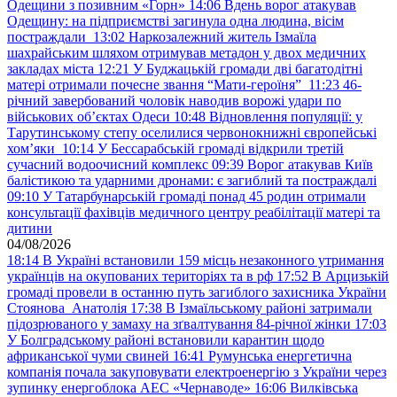
Одещини з позивним «Горн»
14:06
Вдень ворог атакував
Одещину: на підприємстві загинула одна людина, вісім
постраждали
13:02
Наркозалежний житель Ізмаїла
шахрайським шляхом отримував метадон у двох медичних
закладах міста
12:21
У Буджацькій громади дві багатодітні
матері отримали почесне звання “Мати-героїня”
11:23
46-
річний завербований чоловік наводив ворожі удари по
військових обʼєктах Одеси
10:48
Відновлення популяції: у
Тарутинському степу оселилися червонокнижні європейські
хом’яки
10:14
У Бессарабській громаді відкрили третій
сучасний водоочисний комплекс
09:39
Ворог атакував Київ
балістикою та ударними дронами: є загиблий та постраждалі
09:10
У Татарбунарській громаді понад 45 родин отримали
консультації фахівців медичного центру реабілітації матері та
дитини
04/08/2026
18:14
В Україні встановили 159 місць незаконного утримання
українців на окупованих територіях та в рф
17:52
В Арцизькій
громаді провели в останню путь загиблого захисника України
Стоянова Анатолія
17:38
В Ізмаїльському районі затримали
підозрюваного у замаху на зґвалтування 84-річної жінки
17:03
У Болградському районі встановили карантин щодо
африканської чуми свиней
16:41
Румунська енергетична
компанія почала закуповувати електроенергію з України через
зупинку енергоблока АЕС «Чернаводе»
16:06
Вилківська