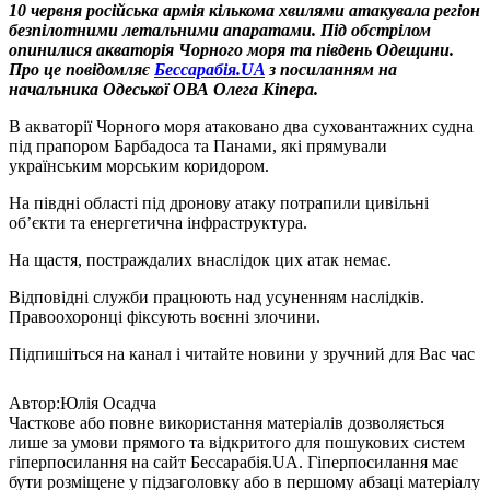
10 червня російська армія кількома хвилями атакувала регіон
безпілотними летальними апаратами. Під обстрілом
опинилися акваторія Чорного моря та південь Одещини.
Про це повідомляє
Бессарабія.UA
з посиланням на
начальника Одеської ОВА Олега Кіпера.
В акваторії Чорного моря атаковано два суховантажних судна
під прапором Барбадоса та Панами, які прямували
українським морським коридором.
На півдні області під дронову атаку потрапили цивільні
об’єкти та енергетична інфраструктура.
На щастя, постраждалих внаслідок цих атак немає.
Відповідні служби працюють над усуненням наслідків.
Правоохоронці фіксують воєнні злочини.
Підпишіться на канал і читайте новини у зручний для Вас час
Автор:Юлія Осадча
Часткове або повне використання матеріалів дозволяється
лише за умови прямого та відкритого для пошукових систем
гіперпосилання на сайт Бессарабія.UA. Гіперпосилання має
бути розміщене у підзаголовку або в першому абзаці матеріалу