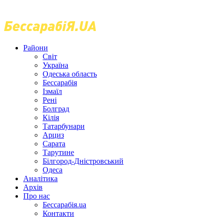
Райони
Світ
Україна
Одеська область
Бессарабія
Ізмаїл
Рені
Болград
Кілія
Татарбунари
Арциз
Сарата
Тарутине
Білгород-Дністровський
Одеса
Аналітика
Архів
Про нас
Бессарабія.ua
Контакти