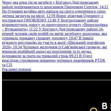
Через два роки після загибелі у Білгород-Дністровському
районі попрощаються із захисником Гриценком Сергієм
14:21
На Одещині водійка авто наїхала на свого однорічного сина:
дитина загинула на місці
12:59
Ворог атакував Одещину: є
постраждалі ОНОВЛЕНО
12:46
У Болградському районі
відремонтують дорогу до пропускного пункту «Виноградівка
– Вулканешти»
11:22
У Білгород-Дністровському районі 24-
річний чоловік скоїв розбій на матір загиблого захисника, яка
отримала державну грошову допомогу
10:47
В Ізмаїлі
відкрито реєстрацію на участь в акції «Шкільний портфелик
2026»
10:34
Чотирьох молодиків із Саф’янівської громади, які
вчинили розбійний напад на пенсіонерів та їх онука,
відправили за ґрати на тривалий строк
09:23
В Одесі
внаслідок стрілянини поранено чотирьох працівників РТЦК
та СП
Рекламні новини