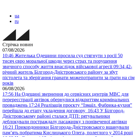
ua
ru
Стрічка новин
07/08/2026
10:46
Жителька Одещини просила суд стягнути з росії 50
тисяч євро моральної шкоди через страх та порушення
звичного способу життя внаслідок військової агресії
09:34
42-
річний житель Білгород-Дністровського району за збут
пістолета та зберігання гранати можепотрапити за ґрати на сім
років
06/08/2026
17:56
На Одещині звернення до сервісних центрів МВС для
перереєстрації автівок обернулися відкриттям кримінальних
проваджень
17:24
Реалізація проєкту “Ізмаїл. Фабрика-кухня”
перейшла до етапу укладення договору
16:43
У Білгород-
Дністровському районі сталася ДТП: рятувальники
деблокували постраждалу пасажирку з понівеченої автівки
16:21
Прикордонники Білгорода-Дністровського вшанували
пам’ять побратима Кислицького Олега, полеглого у 2014 році