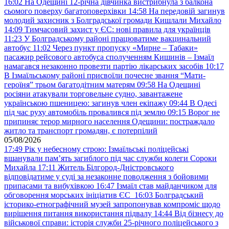
16:02
На Одещині 12-річна дівчинка вистрибнула з балкона
сьомого поверху багатоповерхівки
14:58
На передовій загинув
молодий захисник з Болградської громади Кишлали Михайло
14:09
Тимчасовий захист у ЄС: нові правила для українців
11:23
У Болградському районі працюватиме вакцинальний
автобус
11:02
Через пункт пропуску «Мирне – Табаки»
пасажир рейсового автобуса сполученням Кишинів – Ізмаїл
намагався незаконно провезти партію лікарських засобів
10:17
В Ізмаїльському районі присвоїли почесне звання “Мати-
героїня” трьом багатодітним матерям
09:58
На Одещині
росіяни атакували торговельне судно, завантажене
українською пшеницею: загинув член екіпажу
09:44
В Одесі
під час руху автомобіль провалився під землю
09:15
Ворог не
припиняє терор мирного населення Одещини: постраждало
житло та транспорт громадян, є потерпілий
05/08/2026
17:49
Рік у небесному строю: Ізмаїльські поліцейські
вшанували пам’ять загиблого під час служби колеги Сороки
Михайла
17:11
Житель Білгород-Дністровського
відповідатиме у суді за незаконне поводження з бойовими
припасами та вибухівкою
16:47
Ізмаїл став майданчиком для
обговорення морських ініціатив ЄС
16:03
Болградський
історико-етнографічний музей запропонував компроміс щодо
вирішення питання використання підвалу
14:44
Від бізнесу до
військової справи: історія служби 25-річного поліцейського з