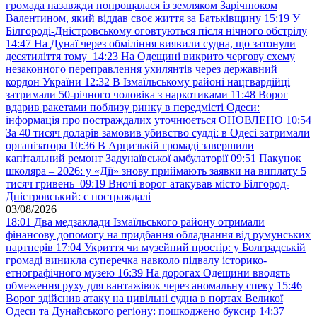
громада назавжди попрощалася із земляком Зарічнюком
Валентином, який віддав своє життя за Батьківщину
15:19
У
Білгороді-Дністровському оговтуються після нічного обстрілу
14:47
На Дунаї через обміління виявили судна, що затонули
десятиліття тому
14:23
На Одещині викрито чергову схему
незаконного переправлення ухилянтів через державний
кордон України
12:32
В Ізмаїльському районі нацгвардійці
затримали 50-річного чоловіка з наркотиками
11:48
Ворог
вдарив ракетами поблизу ринку в передмісті Одеси:
інформація про постраждалих уточнюється ОНОВЛЕНО
10:54
За 40 тисяч доларів замовив убивство судді: в Одесі затримали
організатора
10:36
В Арцизькій громаді завершили
капітальний ремонт Задунаївської амбулаторії
09:51
Пакунок
школяра – 2026: у «Дії» знову приймають заявки на виплату 5
тисяч гривень
09:19
Вночі ворог атакував місто Білгород-
Дністровський: є постраждалі
03/08/2026
18:01
Два медзаклади Ізмаїльського району отримали
фінансову допомогу на придбання обладнання від румунських
партнерів
17:04
Укриття чи музейний простір: у Болградській
громаді виникла суперечка навколо підвалу історико-
етнографічного музею
16:39
На дорогах Одещини вводять
обмеження руху для вантажівок через аномальну спеку
15:46
Ворог здійснив атаку на цивільні судна в портах Великої
Одеси та Дунайського регіону: пошкоджено буксир
14:37