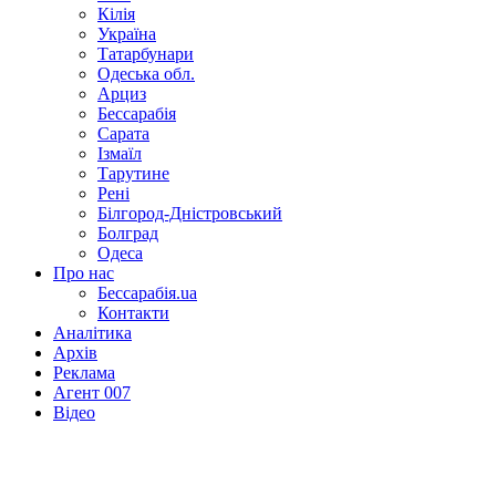
Кілія
Україна
Татарбунари
Одеська обл.
Арциз
Бессарабія
Сарата
Ізмаїл
Тарутине
Рені
Білгород-Дністровський
Болград
Одеса
Про нас
Бессарабія.ua
Контакти
Аналітика
Архів
Реклама
Агент 007
Відео