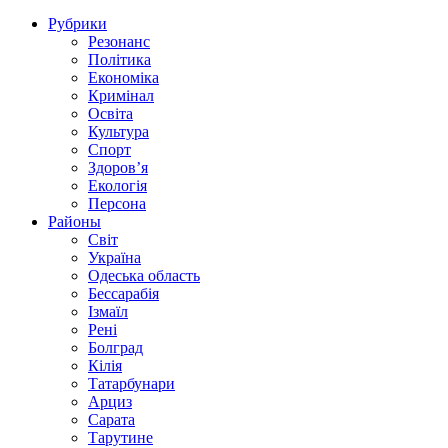
Рубрики
Резонанс
Політика
Економіка
Кримінал
Освіта
Культура
Спорт
Здоров’я
Екологія
Персона
Районы
Світ
Україна
Одеська область
Бессарабія
Ізмаїл
Рені
Болград
Кілія
Татарбунари
Арциз
Сарата
Тарутине