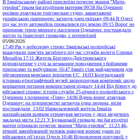
В Ізмаїльському районі присвоїли почесне звання “Мати-
героїня” трьом багатодітним матерям
09:58
На Одещині
росіяни атакували торговельне судно, завантажене
українською пшеницею: загинув член екіпажу
09:44
В Одесі
під час руху автомобіль провалився під землю
09:15
Ворог не
припиняє терор мирного населення Одещини: постраждало
житло та транспорт громадян, є потерпілий
05/08/2026
17:49
Рік у небесному строю: Ізмаїльські поліцейські
вшанували пам’ять загиблого під час служби колеги Сороки
Михайла
17:11
Житель Білгород-Дністровського
відповідатиме у суді за незаконне поводження з бойовими
припасами та вибухівкою
16:47
Ізмаїл став майданчиком для
обговорення морських ініціатив ЄС
16:03
Болградський
історико-етнографічний музей запропонував компроміс щодо
вирішення питання використання підвалу
14:44
Від бізнесу до
військової справи: історія служби 25-річного поліцейського з
Одещини з позивним «Горн»
14:06
Вдень ворог атакував
Одещину: на підприємстві загинула одна людина, вісім
постраждали
13:02
Наркозалежний житель Ізмаїла
шахрайським шляхом отримував метадон у двох медичних
закладах міста
12:21
У Буджацькій громади дві багатодітні
матері отримали почесне звання “Мати-героїня”
11:23
46-
річний завербований чоловік наводив ворожі удари по
військових обʼєктах Одеси
10:48
Відновлення популяції: у