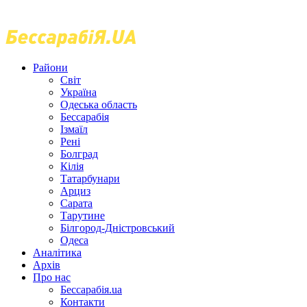
Райони
Світ
Україна
Одеська область
Бессарабія
Ізмаїл
Рені
Болград
Кілія
Татарбунари
Арциз
Сарата
Тарутине
Білгород-Дністровський
Одеса
Аналітика
Архів
Про нас
Бессарабія.ua
Контакти