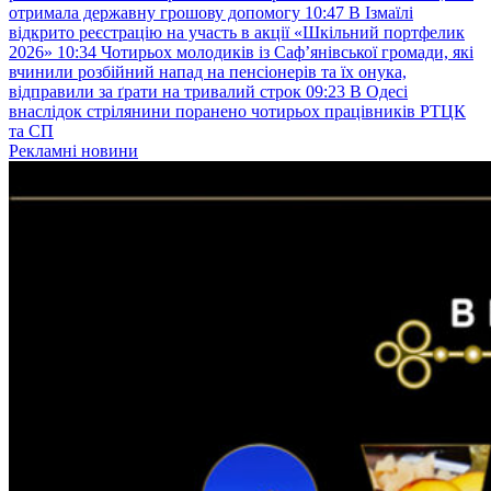
отримала державну грошову допомогу
10:47
В Ізмаїлі
відкрито реєстрацію на участь в акції «Шкільний портфелик
2026»
10:34
Чотирьох молодиків із Саф’янівської громади, які
вчинили розбійний напад на пенсіонерів та їх онука,
відправили за ґрати на тривалий строк
09:23
В Одесі
внаслідок стрілянини поранено чотирьох працівників РТЦК
та СП
Рекламні новини