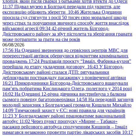
хлопця, який після сварки з батьками хотів втекти до Одеси
11:37
Підвал музею в Болграді передали під укриття, але
експозицію обіцяють зберегти
10:46
Жителька Одещини
просила суд стягнути з росії 50 тисяч євро моральної шкоди
через страх та порушення звичного способу життя внаслідок
військової агресії
09:34
42-річний житель Білгород-
Дністровського району за збут пістолета та зберігання гранати
може потрапити за ґрати на сім років
06/08/2026
17:56
На Одещині звернення до сервісних центрів МВС для
перереєстрації автівок обернулися відкриттям кримінальних
проваджень
17:24
Реалізація проєкту “Ізмаїл. Фабрика-кухня”
перейшла до етапу укладення договору
16:43
У Білгород-
Дністровському районі сталася ДТП: рятувальники
деблокували постраждалу пасажирку з понівеченої автівки
16:21
Прикордонники Білгорода-Дністровського вшанували
пам’ять побратима Кислицького Олега, полеглого у 2014 році
16:02
На Одещині 12-річна дівчинка вистрибнула з балкона
сьомого поверху багатоповерхівки
14:58
На передовій загинув
молодий захисник з Болградської громади Кишлали Михайло
14:09
Тимчасовий захист у ЄС: нові правила для українців
11:23
У Болградському районі працюватиме вакцинальний
автобус
11:02
Через пункт пропуску «Мирне – Табаки»
пасажир рейсового автобуса сполученням Кишинів – Ізмаїл
намагався незаконно провезти партію лікарських засобів
10:17