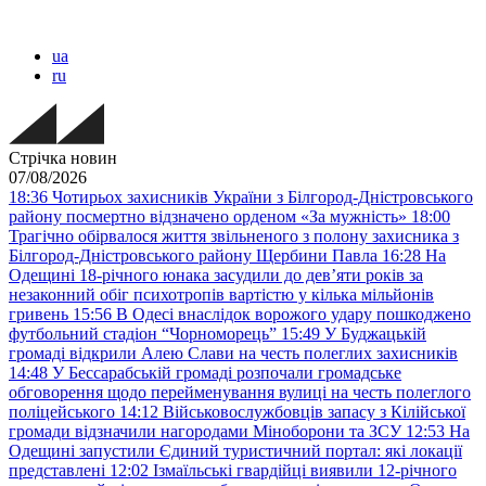
ua
ru
Стрічка новин
07/08/2026
18:36
Чотирьох захисників України з Білгород-Дністровського
району посмертно відзначено орденом «За мужність»
18:00
Трагічно обірвалося життя звільненого з полону захисника з
Білгород-Дністровського району Щербини Павла
16:28
На
Одещині 18-річного юнака засудили до дев’яти років за
незаконний обіг психотропів вартістю у кілька мільйонів
гривень
15:56
В Одесі внаслідок ворожого удару пошкоджено
футбольний стадіон “Чорноморець”
15:49
У Буджацькій
громаді відкрили Алею Слави на честь полеглих захисників
14:48
У Бессарабській громаді розпочали громадське
обговорення щодо перейменування вулиці на честь полеглого
поліцейського
14:12
Військовослужбовців запасу з Кілійської
громади відзначили нагородами Міноборони та ЗСУ
12:53
На
Одещині запустили Єдиний туристичний портал: які локації
представлені
12:02
Ізмаїльські гвардійці виявили 12-річного