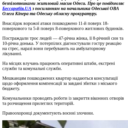
безпілотниками житловий масив Одеси. Про це повідомляє
Бессарабія.UA
з посиланням на начальника Одеської ОВА
Олега Кіпера та Одеську обласну прокуратуру.
Внаслідок ворожої атаки пошкоджено 11-й поверх 18-
поверхового та 5-й поверх 8-поверхового житлових будинків.
Постраждали троє людей — 47-річна жінка, її 8-річний син та
10-річна донька. У потерпілих діагностували гостру реакцію
на стрес, наразі вони перебувають на амбулаторному
лікуванні.
На місцях влучань працюють оперативні штаби, екстрені
служби та комунальні служби.
Мешканцям пошкоджених квартир надаються консультації
щодо оформлення компенсації за завдані збитки з міського
бюджету.
Комунальники проводять роботи із закриття віконних отворів
та розчищення прилеглих територій.
Правоохоронці документують воєнні злочини.