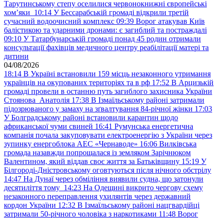
Тарутинському степу оселилися червонокнижні європейські
хом’яки
10:14
У Бессарабській громаді відкрили третій
сучасний водоочисний комплекс
09:39
Ворог атакував Київ
балістикою та ударними дронами: є загиблий та постраждалі
09:10
У Татарбунарській громаді понад 45 родин отримали
консультації фахівців медичного центру реабілітації матері та
дитини
04/08/2026
18:14
В Україні встановили 159 місць незаконного утримання
українців на окупованих територіях та в рф
17:52
В Арцизькій
громаді провели в останню путь загиблого захисника України
Стоянова Анатолія
17:38
В Ізмаїльському районі затримали
підозрюваного у замаху на зґвалтування 84-річної жінки
17:03
У Болградському районі встановили карантин щодо
африканської чуми свиней
16:41
Румунська енергетична
компанія почала закуповувати електроенергію з України через
зупинку енергоблока АЕС «Чернаводе»
16:06
Вилківська
громада назавжди попрощалася із земляком Зарічнюком
Валентином, який віддав своє життя за Батьківщину
15:19
У
Білгороді-Дністровському оговтуються після нічного обстрілу
14:47
На Дунаї через обміління виявили судна, що затонули
десятиліття тому
14:23
На Одещині викрито чергову схему
незаконного переправлення ухилянтів через державний
кордон України
12:32
В Ізмаїльському районі нацгвардійці
затримали 50-річного чоловіка з наркотиками
11:48
Ворог