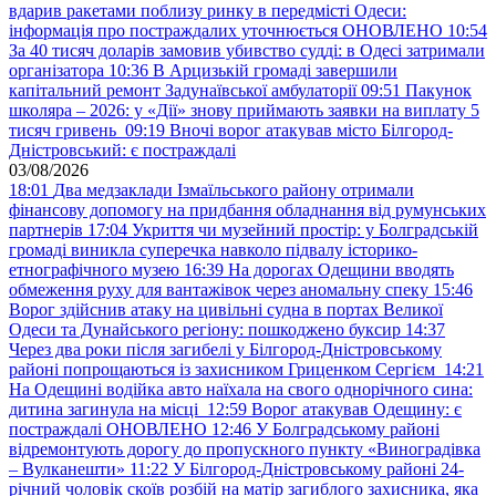
вдарив ракетами поблизу ринку в передмісті Одеси:
інформація про постраждалих уточнюється ОНОВЛЕНО
10:54
За 40 тисяч доларів замовив убивство судді: в Одесі затримали
організатора
10:36
В Арцизькій громаді завершили
капітальний ремонт Задунаївської амбулаторії
09:51
Пакунок
школяра – 2026: у «Дії» знову приймають заявки на виплату 5
тисяч гривень
09:19
Вночі ворог атакував місто Білгород-
Дністровський: є постраждалі
03/08/2026
18:01
Два медзаклади Ізмаїльського району отримали
фінансову допомогу на придбання обладнання від румунських
партнерів
17:04
Укриття чи музейний простір: у Болградській
громаді виникла суперечка навколо підвалу історико-
етнографічного музею
16:39
На дорогах Одещини вводять
обмеження руху для вантажівок через аномальну спеку
15:46
Ворог здійснив атаку на цивільні судна в портах Великої
Одеси та Дунайського регіону: пошкоджено буксир
14:37
Через два роки після загибелі у Білгород-Дністровському
районі попрощаються із захисником Гриценком Сергієм
14:21
На Одещині водійка авто наїхала на свого однорічного сина:
дитина загинула на місці
12:59
Ворог атакував Одещину: є
постраждалі ОНОВЛЕНО
12:46
У Болградському районі
відремонтують дорогу до пропускного пункту «Виноградівка
– Вулканешти»
11:22
У Білгород-Дністровському районі 24-
річний чоловік скоїв розбій на матір загиблого захисника, яка