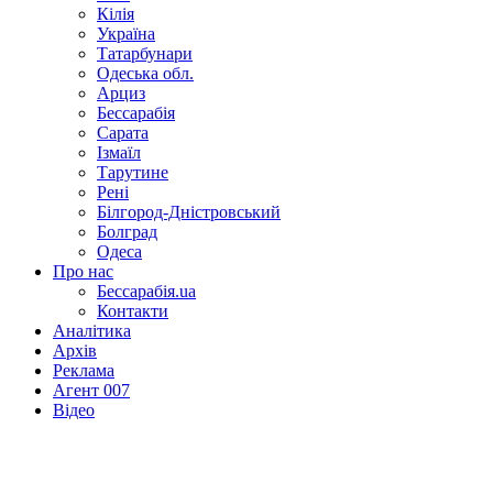
Кілія
Україна
Татарбунари
Одеська обл.
Арциз
Бессарабія
Сарата
Ізмаїл
Тарутине
Рені
Білгород-Дністровський
Болград
Одеса
Про нас
Бессарабія.ua
Контакти
Аналітика
Архів
Реклама
Агент 007
Відео