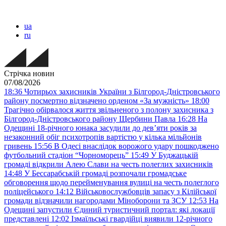
ua
ru
Стрічка новин
07/08/2026
18:36
Чотирьох захисників України з Білгород-Дністровського
району посмертно відзначено орденом «За мужність»
18:00
Трагічно обірвалося життя звільненого з полону захисника з
Білгород-Дністровського району Щербини Павла
16:28
На
Одещині 18-річного юнака засудили до дев’яти років за
незаконний обіг психотропів вартістю у кілька мільйонів
гривень
15:56
В Одесі внаслідок ворожого удару пошкоджено
футбольний стадіон “Чорноморець”
15:49
У Буджацькій
громаді відкрили Алею Слави на честь полеглих захисників
14:48
У Бессарабській громаді розпочали громадське
обговорення щодо перейменування вулиці на честь полеглого
поліцейського
14:12
Військовослужбовців запасу з Кілійської
громади відзначили нагородами Міноборони та ЗСУ
12:53
На
Одещині запустили Єдиний туристичний портал: які локації
представлені
12:02
Ізмаїльські гвардійці виявили 12-річного