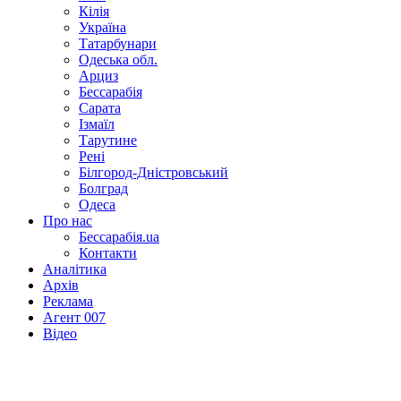
Кілія
Україна
Татарбунари
Одеська обл.
Арциз
Бессарабія
Сарата
Ізмаїл
Тарутине
Рені
Білгород-Дністровський
Болград
Одеса
Про нас
Бессарабія.ua
Контакти
Аналітика
Архів
Реклама
Агент 007
Відео