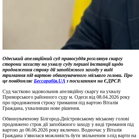
Одеський апеляційний суд правосуддя розглянув скаргу
сторони захисту на ухвалу суду першої інстанції щодо
продовження строку дії запобіжного заходу у виді
тримання під вартою обвинуваченого міського голови. Про
це повідомляє
Бессарабія.UA
з посиланням на ЄДРСР.
Суд частково задовольнив апеляційну скаргу на ухвалу
Приморського районного суду м. Одеси від 08.04.2026 року
про продовження строку тримання під вартою Віталія
Граждана, ухваливши нове рішення.
Обвинуваченому Білгород-Дністровському міському голові
продовжено строк дії запобіжного заходу у виді тримання під
вартою до 06.06.2026 року включно. Водночас у Віталія
Граждана з’явилася можливість бути звільненим з-під варти на