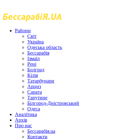
Райони
Світ
Україна
Одеська область
Бессарабія
Ізмаїл
Рені
Болград
Кілія
Татарбунари
Арциз
Сарата
Тарутине
Білгород-Дністровський
Одеса
Аналітика
Архів
Про нас
Бессарабія.ua
Контакти