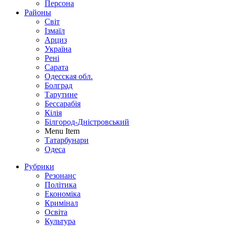
Персона
Районы
Світ
Ізмаїл
Арциз
Україна
Рені
Сарата
Одесская обл.
Болград
Тарутине
Бессарабія
Кілія
Білгород-Дністровський
Menu Item
Татарбунари
Одеса
Рубрики
Резонанс
Політика
Економіка
Кримінал
Освіта
Культура