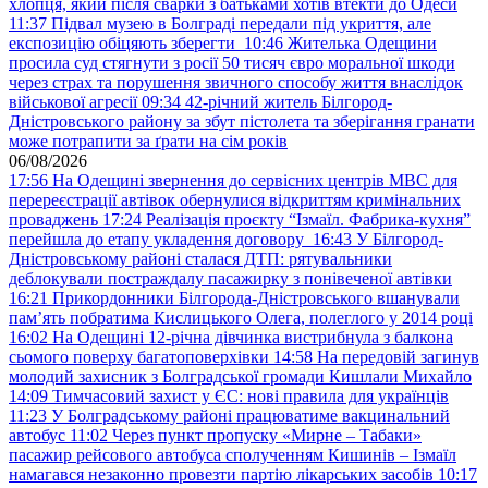
хлопця, який після сварки з батьками хотів втекти до Одеси
11:37
Підвал музею в Болграді передали під укриття, але
експозицію обіцяють зберегти
10:46
Жителька Одещини
просила суд стягнути з росії 50 тисяч євро моральної шкоди
через страх та порушення звичного способу життя внаслідок
військової агресії
09:34
42-річний житель Білгород-
Дністровського району за збут пістолета та зберігання гранати
може потрапити за ґрати на сім років
06/08/2026
17:56
На Одещині звернення до сервісних центрів МВС для
перереєстрації автівок обернулися відкриттям кримінальних
проваджень
17:24
Реалізація проєкту “Ізмаїл. Фабрика-кухня”
перейшла до етапу укладення договору
16:43
У Білгород-
Дністровському районі сталася ДТП: рятувальники
деблокували постраждалу пасажирку з понівеченої автівки
16:21
Прикордонники Білгорода-Дністровського вшанували
пам’ять побратима Кислицького Олега, полеглого у 2014 році
16:02
На Одещині 12-річна дівчинка вистрибнула з балкона
сьомого поверху багатоповерхівки
14:58
На передовій загинув
молодий захисник з Болградської громади Кишлали Михайло
14:09
Тимчасовий захист у ЄС: нові правила для українців
11:23
У Болградському районі працюватиме вакцинальний
автобус
11:02
Через пункт пропуску «Мирне – Табаки»
пасажир рейсового автобуса сполученням Кишинів – Ізмаїл
намагався незаконно провезти партію лікарських засобів
10:17