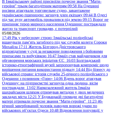
В Ізмаїльському районі присвоїли почесне звання “Мати-
героїня” трьом багатодітним матерям
09:58
На Одещині
росіяни атакували торговельне судно, завантажене
українською пшеницею: загинув член екіпажу
09:44
В Одесі
під час руху автомобіль провалився під землю
09:15
Ворог не
припиняє терор мирного населення Одещини: постраждало
житло та транспорт громадян, є потерпілий
05/08/2026
17:49
Рік у небесному строю: Ізмаїльські поліцейські
вшанували пам’ять загиблого під час служби колеги Сороки
Михайла
17:11
Житель Білгород-Дністровського
відповідатиме у суді за незаконне поводження з бойовими
припасами та вибухівкою
16:47
Ізмаїл став майданчиком для
обговорення морських ініціатив ЄС
16:03
Болградський
історико-етнографічний музей запропонував компроміс щодо
вирішення питання використання підвалу
14:44
Від бізнесу до
військової справи: історія служби 25-річного поліцейського з
Одещини з позивним «Горн»
14:06
Вдень ворог атакував
Одещину: на підприємстві загинула одна людина, вісім
постраждали
13:02
Наркозалежний житель Ізмаїла
шахрайським шляхом отримував метадон у двох медичних
закладах міста
12:21
У Буджацькій громади дві багатодітні
матері отримали почесне звання “Мати-героїня”
11:23
46-
річний завербований чоловік наводив ворожі удари по
військових обʼєктах Одеси
10:48
Відновлення популяції: у