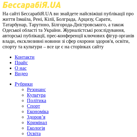
На сайті БессарабіЯ.UA ви знайдете найсвіжіші публікації про
життя Ізмаїла, Рені, Кілії, Болграда, Арцизу, Сарати,
Татарбунар, Тарутино, Білгорода-Дністровського, а також
Одеської області та України. Журналістські розслідування,
авторські публікації, прес-конференції ключових фігур органів
влади, ексклюзивні новини зі сфер охорони здоров'я, освіти,
спорту та культури – все це є на сторінках сайту
Контакти
Прайс
О нас
Видео
Рубрики
Резонанс
Культура
Політика
Спорт
Економіка
Здоров’я
Кримінал
Екологія
Освіта