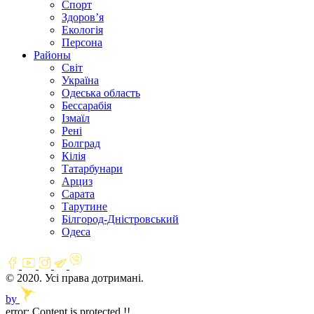
Спорт
Здоров’я
Екологія
Персона
Районы
Світ
Україна
Одеська область
Бессарабія
Ізмаїл
Рені
Болград
Кілія
Татарбунари
Арциз
Сарата
Тарутине
Білгород-Дністровський
Одеса
© 2020. Усі права дотримані.
by
error:
Content is protected !!