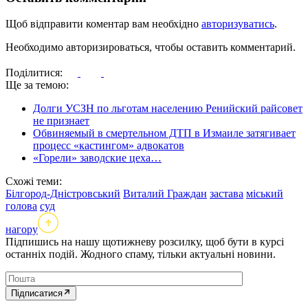
Щоб відправити коментар вам необхідно
авторизуватись
.
Необходимо авторизироваться, чтобы оставить комментарий.
Поділитися:
Ще за темою:
Долги УСЗН по льготам населению Ренийский райсовет
не признает
Обвиняемый в смертельном ДТП в Измаиле затягивает
процесс «кастингом» адвокатов
«Горели» заводские цеха…
Схожі теми:
Білгород-Дністровський
Виталий Граждан
застава
міський
голова
суд
нагору
Підпишись на нашу щотижневу розсилку, щоб бути в курсі
останніх подій. Жодного спаму, тільки актуальні новини.
Підписатися