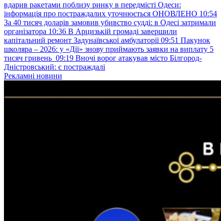
вдарив ракетами поблизу ринку в передмісті Одеси:
інформація про постраждалих уточнюється ОНОВЛЕНО
10:54
За 40 тисяч доларів замовив убивство судді: в Одесі затримали
організатора
10:36
В Арцизькій громаді завершили
капітальний ремонт Задунаївської амбулаторії
09:51
Пакунок
школяра – 2026: у «Дії» знову приймають заявки на виплату 5
тисяч гривень
09:19
Вночі ворог атакував місто Білгород-
Дністровський: є постраждалі
Рекламні новини