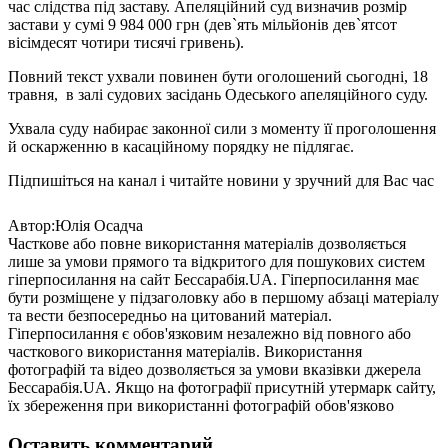
час слідства під заставу. Апеляційний суд визначив розмір
застави у сумі 9 984 000 грн (дев`ять мільйонів дев`ятсот
вісімдесят чотири тисячі гривень).
Повний текст ухвали повинен бути оголошений сьогодні, 18
травня, в залі судових засідань Одеського апеляційного суду.
Ухвала суду набирає законної сили з моменту її проголошення
й оскарженню в касаційному порядку не підлягає.
Підпишіться на канал і читайте новини у зручний для Вас час
Автор:Юлія Осадча
Часткове або повне використання матеріалів дозволяється
лише за умови прямого та відкритого для пошукових систем
гіперпосилання на сайт Бессарабія.UA. Гіперпосилання має
бути розміщене у підзаголовку або в першому абзаці матеріалу
та вести безпосередньо на цитований матеріал.
Гіперпосилання є обов'язковим незалежно від повного або
часткового використання матеріалів. Використання
фотографій та відео дозволяється за умови вказівки джерела
Бессарабія.UA. Якщо на фотографії присутній утермарк сайту,
їх збереження при використанні фотографій обов'язково
Оставить комментарий