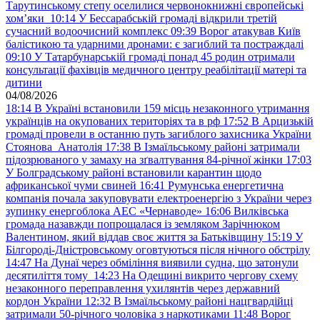
Тарутинському степу оселилися червонокнижні європейські
хом’яки
10:14
У Бессарабській громаді відкрили третій
сучасний водоочисний комплекс
09:39
Ворог атакував Київ
балістикою та ударними дронами: є загиблий та постраждалі
09:10
У Татарбунарській громаді понад 45 родин отримали
консультації фахівців медичного центру реабілітації матері та
дитини
04/08/2026
18:14
В Україні встановили 159 місць незаконного утримання
українців на окупованих територіях та в рф
17:52
В Арцизькій
громаді провели в останню путь загиблого захисника України
Стоянова Анатолія
17:38
В Ізмаїльському районі затримали
підозрюваного у замаху на зґвалтування 84-річної жінки
17:03
У Болградському районі встановили карантин щодо
африканської чуми свиней
16:41
Румунська енергетична
компанія почала закуповувати електроенергію з України через
зупинку енергоблока АЕС «Чернаводе»
16:06
Вилківська
громада назавжди попрощалася із земляком Зарічнюком
Валентином, який віддав своє життя за Батьківщину
15:19
У
Білгороді-Дністровському оговтуються після нічного обстрілу
14:47
На Дунаї через обміління виявили судна, що затонули
десятиліття тому
14:23
На Одещині викрито чергову схему
незаконного переправлення ухилянтів через державний
кордон України
12:32
В Ізмаїльському районі нацгвардійці
затримали 50-річного чоловіка з наркотиками
11:48
Ворог