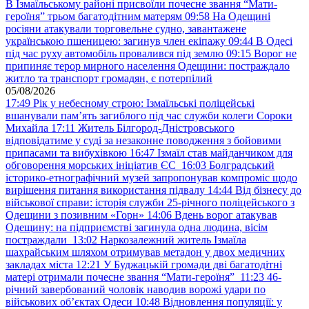
В Ізмаїльському районі присвоїли почесне звання “Мати-
героїня” трьом багатодітним матерям
09:58
На Одещині
росіяни атакували торговельне судно, завантажене
українською пшеницею: загинув член екіпажу
09:44
В Одесі
під час руху автомобіль провалився під землю
09:15
Ворог не
припиняє терор мирного населення Одещини: постраждало
житло та транспорт громадян, є потерпілий
05/08/2026
17:49
Рік у небесному строю: Ізмаїльські поліцейські
вшанували пам’ять загиблого під час служби колеги Сороки
Михайла
17:11
Житель Білгород-Дністровського
відповідатиме у суді за незаконне поводження з бойовими
припасами та вибухівкою
16:47
Ізмаїл став майданчиком для
обговорення морських ініціатив ЄС
16:03
Болградський
історико-етнографічний музей запропонував компроміс щодо
вирішення питання використання підвалу
14:44
Від бізнесу до
військової справи: історія служби 25-річного поліцейського з
Одещини з позивним «Горн»
14:06
Вдень ворог атакував
Одещину: на підприємстві загинула одна людина, вісім
постраждали
13:02
Наркозалежний житель Ізмаїла
шахрайським шляхом отримував метадон у двох медичних
закладах міста
12:21
У Буджацькій громади дві багатодітні
матері отримали почесне звання “Мати-героїня”
11:23
46-
річний завербований чоловік наводив ворожі удари по
військових обʼєктах Одеси
10:48
Відновлення популяції: у