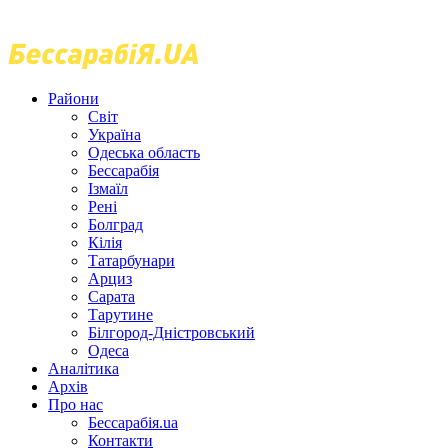
Райони
Світ
Україна
Одеська область
Бессарабія
Ізмаїл
Рені
Болград
Кілія
Татарбунари
Арциз
Сарата
Тарутине
Білгород-Дністровський
Одеса
Аналітика
Архів
Про нас
Бессарабія.ua
Контакти