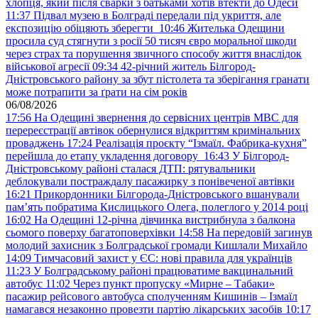
хлопця, який після сварки з батьками хотів втекти до Одеси
11:37
Підвал музею в Болграді передали під укриття, але
експозицію обіцяють зберегти
10:46
Жителька Одещини
просила суд стягнути з росії 50 тисяч євро моральної шкоди
через страх та порушення звичного способу життя внаслідок
військової агресії
09:34
42-річний житель Білгород-
Дністровського району за збут пістолета та зберігання гранати
може потрапити за ґрати на сім років
06/08/2026
17:56
На Одещині звернення до сервісних центрів МВС для
перереєстрації автівок обернулися відкриттям кримінальних
проваджень
17:24
Реалізація проєкту “Ізмаїл. Фабрика-кухня”
перейшла до етапу укладення договору
16:43
У Білгород-
Дністровському районі сталася ДТП: рятувальники
деблокували постраждалу пасажирку з понівеченої автівки
16:21
Прикордонники Білгорода-Дністровського вшанували
пам’ять побратима Кислицького Олега, полеглого у 2014 році
16:02
На Одещині 12-річна дівчинка вистрибнула з балкона
сьомого поверху багатоповерхівки
14:58
На передовій загинув
молодий захисник з Болградської громади Кишлали Михайло
14:09
Тимчасовий захист у ЄС: нові правила для українців
11:23
У Болградському районі працюватиме вакцинальний
автобус
11:02
Через пункт пропуску «Мирне – Табаки»
пасажир рейсового автобуса сполученням Кишинів – Ізмаїл
намагався незаконно провезти партію лікарських засобів
10:17