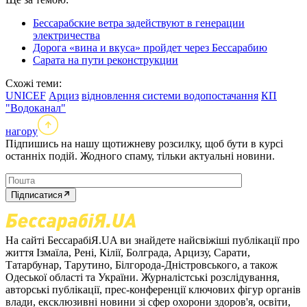
Бессарабские ветра задействуют в генерации
электричества
Дорога «вина и вкуса» пройдет через Бессарабию
Сарата на пути реконструкции
Схожі теми:
UNICEF
Арциз
відновлення системи водопостачання
КП
"Водоканал"
нагору
Підпишись на нашу щотижневу розсилку, щоб бути в курсі
останніх подій. Жодного спаму, тільки актуальні новини.
Підписатися
На сайті БессарабіЯ.UA ви знайдете найсвіжіші публікації про
життя Ізмаїла, Рені, Кілії, Болграда, Арцизу, Сарати,
Татарбунар, Тарутино, Білгорода-Дністровського, а також
Одеської області та України. Журналістські розслідування,
авторські публікації, прес-конференції ключових фігур органів
влади, ексклюзивні новини зі сфер охорони здоров'я, освіти,