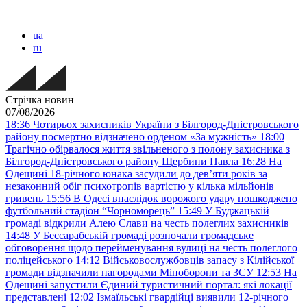
ua
ru
Стрічка новин
07/08/2026
18:36
Чотирьох захисників України з Білгород-Дністровського
району посмертно відзначено орденом «За мужність»
18:00
Трагічно обірвалося життя звільненого з полону захисника з
Білгород-Дністровського району Щербини Павла
16:28
На
Одещині 18-річного юнака засудили до дев’яти років за
незаконний обіг психотропів вартістю у кілька мільйонів
гривень
15:56
В Одесі внаслідок ворожого удару пошкоджено
футбольний стадіон “Чорноморець”
15:49
У Буджацькій
громаді відкрили Алею Слави на честь полеглих захисників
14:48
У Бессарабській громаді розпочали громадське
обговорення щодо перейменування вулиці на честь полеглого
поліцейського
14:12
Військовослужбовців запасу з Кілійської
громади відзначили нагородами Міноборони та ЗСУ
12:53
На
Одещині запустили Єдиний туристичний портал: які локації
представлені
12:02
Ізмаїльські гвардійці виявили 12-річного