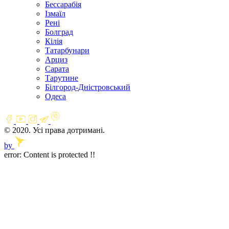
Бессарабія
Ізмаїл
Рені
Болград
Кілія
Татарбунари
Арциз
Сарата
Тарутине
Білгород-Дністровський
Одеса
© 2020. Усі права дотримані.
by
error:
Content is protected !!