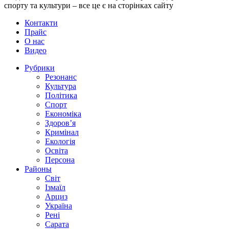
спорту та культури – все це є на сторінках сайту
Контакти
Прайс
О нас
Видео
Рубрики
Резонанс
Культура
Політика
Спорт
Економіка
Здоров’я
Кримінал
Екологія
Освіта
Персона
Районы
Світ
Ізмаїл
Арциз
Україна
Рені
Сарата