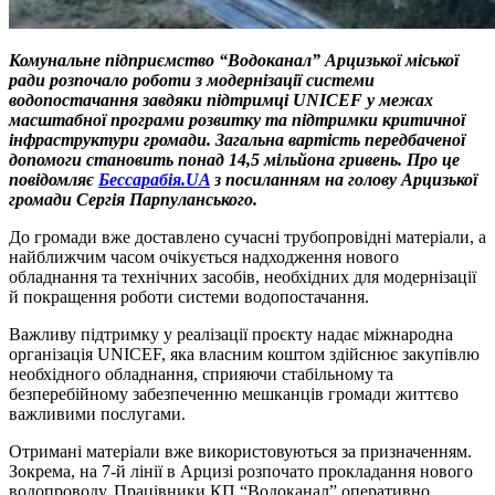
Комунальне підприємство “Водоканал” Арцизької міської
ради розпочало роботи з модернізації системи
водопостачання завдяки підтримці UNICEF у межах
масштабної програми розвитку та підтримки критичної
інфраструктури громади. Загальна вартість передбаченої
допомоги становить понад 14,5 мільйона гривень. Про це
повідомляє
Бессарабія.UA
з посиланням на голову Арцизької
громади Сергія Парпуланського.
До громади вже доставлено сучасні трубопровідні матеріали, а
найближчим часом очікується надходження нового
обладнання та технічних засобів, необхідних для модернізації
й покращення роботи системи водопостачання.
Важливу підтримку у реалізації проєкту надає міжнародна
організація UNICEF, яка власним коштом здійснює закупівлю
необхідного обладнання, сприяючи стабільному та
безперебійному забезпеченню мешканців громади життєво
важливими послугами.
Отримані матеріали вже використовуються за призначенням.
Зокрема, на 7-й лінії в Арцизі розпочато прокладання нового
водопроводу. Працівники КП “Водоканал” оперативно