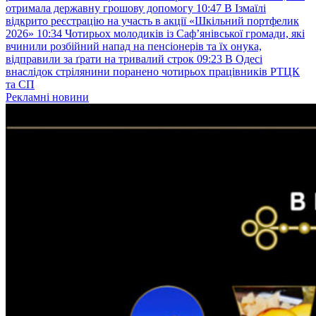
отримала державну грошову допомогу
10:47
В Ізмаїлі
відкрито реєстрацію на участь в акції «Шкільний портфелик
2026»
10:34
Чотирьох молодиків із Саф’янівської громади, які
вчинили розбійний напад на пенсіонерів та їх онука,
відправили за ґрати на тривалий строк
09:23
В Одесі
внаслідок стрілянини поранено чотирьох працівників РТЦК
та СП
Рекламні новини