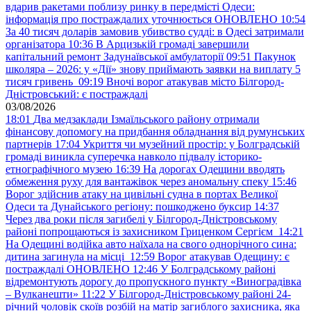
вдарив ракетами поблизу ринку в передмісті Одеси:
інформація про постраждалих уточнюється ОНОВЛЕНО
10:54
За 40 тисяч доларів замовив убивство судді: в Одесі затримали
організатора
10:36
В Арцизькій громаді завершили
капітальний ремонт Задунаївської амбулаторії
09:51
Пакунок
школяра – 2026: у «Дії» знову приймають заявки на виплату 5
тисяч гривень
09:19
Вночі ворог атакував місто Білгород-
Дністровський: є постраждалі
03/08/2026
18:01
Два медзаклади Ізмаїльського району отримали
фінансову допомогу на придбання обладнання від румунських
партнерів
17:04
Укриття чи музейний простір: у Болградській
громаді виникла суперечка навколо підвалу історико-
етнографічного музею
16:39
На дорогах Одещини вводять
обмеження руху для вантажівок через аномальну спеку
15:46
Ворог здійснив атаку на цивільні судна в портах Великої
Одеси та Дунайського регіону: пошкоджено буксир
14:37
Через два роки після загибелі у Білгород-Дністровському
районі попрощаються із захисником Гриценком Сергієм
14:21
На Одещині водійка авто наїхала на свого однорічного сина:
дитина загинула на місці
12:59
Ворог атакував Одещину: є
постраждалі ОНОВЛЕНО
12:46
У Болградському районі
відремонтують дорогу до пропускного пункту «Виноградівка
– Вулканешти»
11:22
У Білгород-Дністровському районі 24-
річний чоловік скоїв розбій на матір загиблого захисника, яка