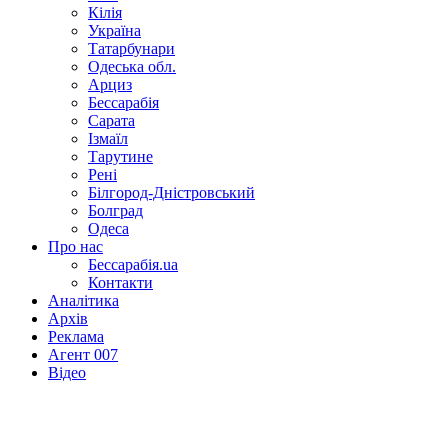
Кілія
Україна
Татарбунари
Одеська обл.
Арциз
Бессарабія
Сарата
Ізмаїл
Тарутине
Рені
Білгород-Дністровський
Болград
Одеса
Про нас
Бессарабія.ua
Контакти
Аналітика
Архів
Реклама
Агент 007
Відео