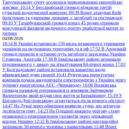
Тарутинському степу оселилися червонокнижні європейські
хом’яки
10:14
У Бессарабській громаді відкрили третій
сучасний водоочисний комплекс
09:39
Ворог атакував Київ
балістикою та ударними дронами: є загиблий та постраждалі
09:10
У Татарбунарській громаді понад 45 родин отримали
консультації фахівців медичного центру реабілітації матері та
дитини
04/08/2026
18:14
В Україні встановили 159 місць незаконного утримання
українців на окупованих територіях та в рф
17:52
В Арцизькій
громаді провели в останню путь загиблого захисника України
Стоянова Анатолія
17:38
В Ізмаїльському районі затримали
підозрюваного у замаху на зґвалтування 84-річної жінки
17:03
У Болградському районі встановили карантин щодо
африканської чуми свиней
16:41
Румунська енергетична
компанія почала закуповувати електроенергію з України через
зупинку енергоблока АЕС «Чернаводе»
16:06
Вилківська
громада назавжди попрощалася із земляком Зарічнюком
Валентином, який віддав своє життя за Батьківщину
15:19
У
Білгороді-Дністровському оговтуються після нічного обстрілу
14:47
На Дунаї через обміління виявили судна, що затонули
десятиліття тому
14:23
На Одещині викрито чергову схему
незаконного переправлення ухилянтів через державний
кордон України
12:32
В Ізмаїльському районі нацгвардійці
затримали 50-річного чоловіка з наркотиками
11:48
Ворог