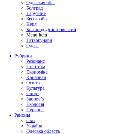
Одесская обл.
Болград
Тарутине
Бессарабія
Кілія
Білгород-Дністровський
Menu Item
Татарбунари
Одеса
Рубрики
Резонанс
Політика
Економіка
Кримінал
Освіта
Культура
Спорт
Здоров’я
Екологія
Персона
Районы
Світ
Україна
Одеська область