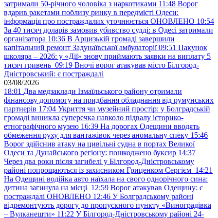
затримали 50-річного чоловіка з наркотиками
11:48
Ворог
вдарив ракетами поблизу ринку в передмісті Одеси:
інформація про постраждалих уточнюється ОНОВЛЕНО
10:54
За 40 тисяч доларів замовив убивство судді: в Одесі затримали
організатора
10:36
В Арцизькій громаді завершили
капітальний ремонт Задунаївської амбулаторії
09:51
Пакунок
школяра – 2026: у «Дії» знову приймають заявки на виплату 5
тисяч гривень
09:19
Вночі ворог атакував місто Білгород-
Дністровський: є постраждалі
03/08/2026
18:01
Два медзаклади Ізмаїльського району отримали
фінансову допомогу на придбання обладнання від румунських
партнерів
17:04
Укриття чи музейний простір: у Болградській
громаді виникла суперечка навколо підвалу історико-
етнографічного музею
16:39
На дорогах Одещини вводять
обмеження руху для вантажівок через аномальну спеку
15:46
Ворог здійснив атаку на цивільні судна в портах Великої
Одеси та Дунайського регіону: пошкоджено буксир
14:37
Через два роки після загибелі у Білгород-Дністровському
районі попрощаються із захисником Гриценком Сергієм
14:21
На Одещині водійка авто наїхала на свого однорічного сина:
дитина загинула на місці
12:59
Ворог атакував Одещину: є
постраждалі ОНОВЛЕНО
12:46
У Болградському районі
відремонтують дорогу до пропускного пункту «Виноградівка
– Вулканешти»
11:22
У Білгород-Дністровському районі 24-