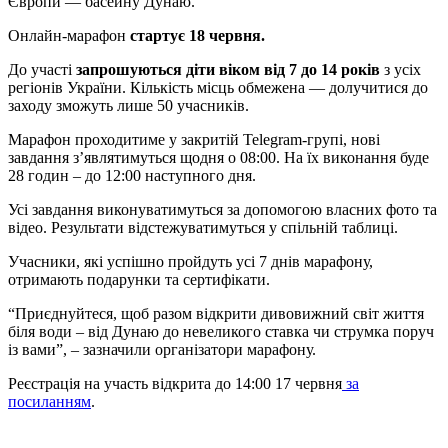
Європи — басейну Дунаю.
Онлайн-марафон
стартує 18 червня.
До участі
запрошуються діти віком від 7 до 14 років
з усіх
регіонів України. Кількість місць обмежена — долучитися до
заходу зможуть лише 50 учасників.
Марафон проходитиме у закритій Telegram-групі, нові
завдання з’являтимуться щодня о 08:00. На їх виконання буде
28 годин – до 12:00 наступного дня.
Усі завдання виконуватимуться за допомогою власних фото та
відео. Результати відстежуватимуться у спільній таблиці.
Учасники, які успішно пройдуть усі 7 днів марафону,
отримають подарунки та сертифікати.
“Приєднуйтеся, щоб разом відкрити дивовижний світ життя
біля води – від Дунаю до невеликого ставка чи струмка поруч
із вами”, – зазначили організатори марафону.
Реєстрація на участь відкрита до 14:00 17 червня
за
посиланням
.