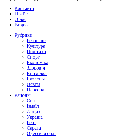
Контакти
Прайс
О нас
Видео
Рубрики
Резонанс
Культура
Політика
Спорт
Економіка
Здоров’я
Кримінал
Екологія
Освіта
Персона
Районы
Світ
Ізмаїл
Арциз
Україна
Рені
Сарата
Одесская обл.