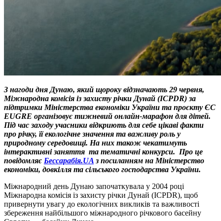
З нагоди дня Дунаю, який щороку відзначають 29 червня,
Міжнародна комісія із захисту річки Дунай (ICPDR) за
підтримки Міністерства економіки України та проєкту ЄС
EUGRE організовує тижневий онлайн-марафон для дітей.
Під час заходу учасники відкриють для себе цікаві факти
про річку, її екологічне значення та важливу роль у
природному середовищі. На них також чекатимуть
інтерактивні заняття та тематичні конкурси.
Про це
повідомляє
Бессарабія.UA
з посиланням на
Міністерство
економіки, довкілля та сільського господарства України
.
Міжнародний день Дунаю започаткувала у 2004 році
Міжнародна комісія із захисту річки Дунай (ICPDR), щоб
привернути увагу до екологічних викликів та важливості
збереження найбільшого міжнародного річкового басейну