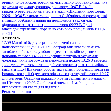
річний чоловік скоїв розбій на матір загиблого захисника, яка
отримала державну грошову допомогу
10:47
В Ізмаїлі
відкрито реєстрацію на участь в акції «Шкільний портфелик
2026»
10:34
Чотирьох молодиків із Саф’янівської громади, які
вчинили розбійний напад на пенсіонерів та їх онука,
відправили за ґрати на тривалий строк
09:23
В Одесі
внаслідок стрілянини поранено чотирьох працівників РТЦК
та СП
02/08/2026
17:59
Магнітні бурі у серпні 2026: вчені назвали
найнебезпечніші дні
16:19
У Болграді вшанували пам’ять
загиблих військовослужбовців десантних військ різних
поколінь та часів
14:58
На Одещині патрульні затримали
чоловіка, який погрожував перехожим ножем
13:26
З вересня
зростуть студентські стипендії: хто зможе отримати найбільші
виплати
11:54
Шукачам роботи: актуальні пропозиції праці від
Ізмаїльської філії Одеського обласного центру зайнятості
10:27
Для жителів Одещини відкрили новий залізничний маршрут
до Німеччини
09:08
Особиста безпека: в Ізмаїлі провели
інтерактивний квест для підлітків
Рекламні новини