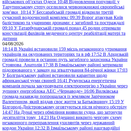
військових обʼєктах Одеси
10:48
Відновлення популяції: у
Тарутинському степу оселилися червонокнижні європейські
хом’яки
10:14
У Бессарабській громаді відкрили третій
сучасний водоочисний комплекс
09:39
Ворог атакував Київ
балістикою та ударними дронами: є загиблий та постраждалі
09:10
У Татарбунарській громаді понад 45 родин отримали
консультації фахівців медичного центру реабілітації матері та
дитини
04/08/2026
18:14
В Україні встановили 159 місць незаконного утримання
українців на окупованих територіях та в рф
17:52
В Арцизькій
громаді провели в останню путь загиблого захисника України
Стоянова Анатолія
17:38
В Ізмаїльському районі затримали
підозрюваного у замаху на зґвалтування 84-річної жінки
17:03
У Болградському районі встановили карантин щодо
африканської чуми свиней
16:41
Румунська енергетична
компанія почала закуповувати електроенергію з України через
зупинку енергоблока АЕС «Чернаводе»
16:06
Вилківська
громада назавжди попрощалася із земляком Зарічнюком
Валентином, який віддав своє життя за Батьківщину
15:19
У
Білгороді-Дністровському оговтуються після нічного обстрілу
14:47
На Дунаї через обміління виявили судна, що затонули
десятиліття тому
14:23
На Одещині викрито чергову схему
незаконного переправлення ухилянтів через державний
кордон України
12:32
В Ізмаїльському районі нацгвардійці