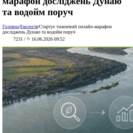
марафон досліджень Дунаю
та водойм поруч
Головна
/
Екологія
/
Стартує тижневий онлайн-марафон
досліджень Дунаю та водойм поруч
7231
/
16.06.2026 09:52