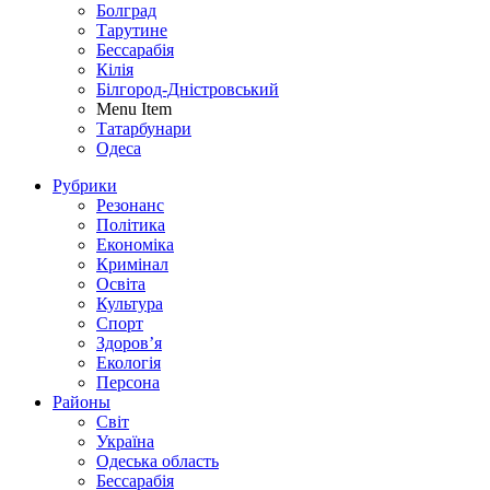
Болград
Тарутине
Бессарабія
Кілія
Білгород-Дністровський
Menu Item
Татарбунари
Одеса
Рубрики
Резонанс
Політика
Економіка
Кримінал
Освіта
Культура
Спорт
Здоров’я
Екологія
Персона
Районы
Світ
Україна
Одеська область
Бессарабія