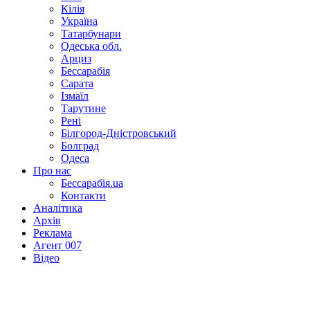
Кілія
Україна
Татарбунари
Одеська обл.
Арциз
Бессарабія
Сарата
Ізмаїл
Тарутине
Рені
Білгород-Дністровський
Болград
Одеса
Про нас
Бессарабія.ua
Контакти
Аналітика
Архів
Реклама
Агент 007
Відео