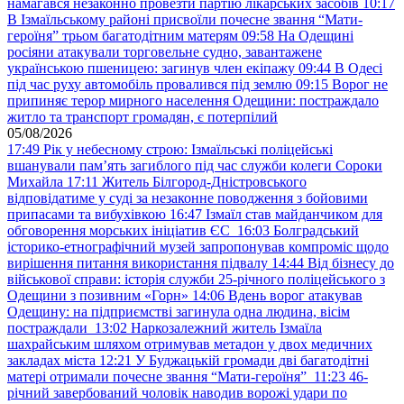
намагався незаконно провезти партію лікарських засобів
10:17
В Ізмаїльському районі присвоїли почесне звання “Мати-
героїня” трьом багатодітним матерям
09:58
На Одещині
росіяни атакували торговельне судно, завантажене
українською пшеницею: загинув член екіпажу
09:44
В Одесі
під час руху автомобіль провалився під землю
09:15
Ворог не
припиняє терор мирного населення Одещини: постраждало
житло та транспорт громадян, є потерпілий
05/08/2026
17:49
Рік у небесному строю: Ізмаїльські поліцейські
вшанували пам’ять загиблого під час служби колеги Сороки
Михайла
17:11
Житель Білгород-Дністровського
відповідатиме у суді за незаконне поводження з бойовими
припасами та вибухівкою
16:47
Ізмаїл став майданчиком для
обговорення морських ініціатив ЄС
16:03
Болградський
історико-етнографічний музей запропонував компроміс щодо
вирішення питання використання підвалу
14:44
Від бізнесу до
військової справи: історія служби 25-річного поліцейського з
Одещини з позивним «Горн»
14:06
Вдень ворог атакував
Одещину: на підприємстві загинула одна людина, вісім
постраждали
13:02
Наркозалежний житель Ізмаїла
шахрайським шляхом отримував метадон у двох медичних
закладах міста
12:21
У Буджацькій громади дві багатодітні
матері отримали почесне звання “Мати-героїня”
11:23
46-
річний завербований чоловік наводив ворожі удари по