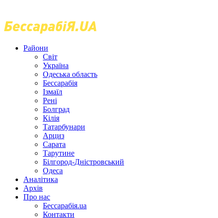
Райони
Світ
Україна
Одеська область
Бессарабія
Ізмаїл
Рені
Болград
Кілія
Татарбунари
Арциз
Сарата
Тарутине
Білгород-Дністровський
Одеса
Аналітика
Архів
Про нас
Бессарабія.ua
Контакти