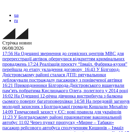
ua
ru
Стрічка новин
06/08/2026
17:56
На Одещині звернення до сервісних центрів МВС для
перереєстрації автівок обернулися відкриттям кримінальних
проваджень
17:24
Реалізація проєкту “Ізмаїл. Фабрика-кухня”
перейшла до етапу укладення договору
16:43
У Білгород-
Дністровському районі сталася ДТП: рятувальники
деблокували постраждалу пасажирку з понівеченої автівки
16:21
Прикордонники Білгорода-Дністровського вшанували
пам’ять побратима Кислицького Олега, полеглого у 2014 році
16:02
На Одещині 12-річна дівчинка вистрибнула з балкона
сьомого поверху багатоповерхівки
14:58
На передовій загинув
молодий захисник з Болградської громади Кишлали Михайло
14:09
Тимчасовий захист у ЄС: нові правила для українців
11:23
У Болградському районі працюватиме вакцинальний
автобус
11:02
Через пункт пропуску «Мирне – Табаки»
пасажир рейсового автобуса сполученням Кишинів – Ізмаїл