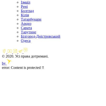
Ізмаїл
Рені
Болград
Кілія
Татарбунари
Арциз
Сарата
Тарутине
Білгород-Дністровський
Одеса
© 2020. Усі права дотримані.
by
error:
Content is protected !!