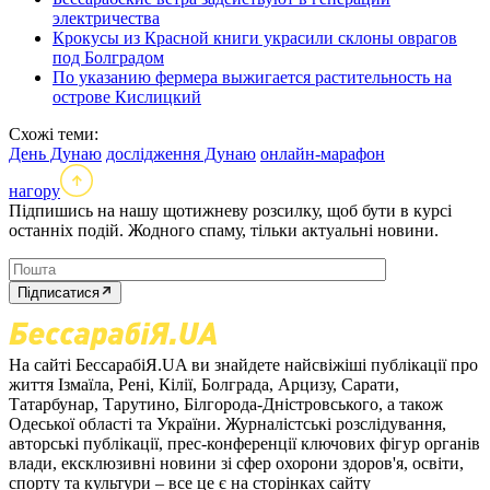
электричества
Крокусы из Красной книги украсили склоны оврагов
под Болградом
По указанию фермера выжигается растительность на
острове Кислицкий
Схожі теми:
День Дунаю
дослідження Дунаю
онлайн-марафон
нагору
Підпишись на нашу щотижневу розсилку, щоб бути в курсі
останніх подій. Жодного спаму, тільки актуальні новини.
Підписатися
На сайті БессарабіЯ.UA ви знайдете найсвіжіші публікації про
життя Ізмаїла, Рені, Кілії, Болграда, Арцизу, Сарати,
Татарбунар, Тарутино, Білгорода-Дністровського, а також
Одеської області та України. Журналістські розслідування,
авторські публікації, прес-конференції ключових фігур органів
влади, ексклюзивні новини зі сфер охорони здоров'я, освіти,
спорту та культури – все це є на сторінках сайту