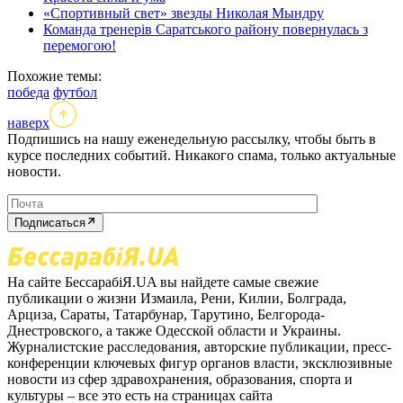
«Спортивный свет» звезды Николая Мындру
Команда тренерів Саратського району повернулась з
перемогою!
Похожие темы:
победа
футбол
наверх
Подпишись на нашу еженедельную рассылку, чтобы быть в
курсе последних событий. Никакого спама, только актуальные
новости.
Подписаться
На сайте БессарабіЯ.UA вы найдете самые свежие
публикации о жизни Измаила, Рени, Килии, Болграда,
Арциза, Сараты, Татарбунар, Тарутино, Белгорода-
Днестровского, а также Одесской области и Украины.
Журналистские расследования, авторские публикации, пресс-
конференции ключевых фигур органов власти, эксклюзивные
новости из сфер здравохранения, образования, спорта и
культуры – все это есть на страницах сайта