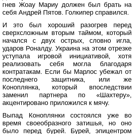
гнев Жоау Мариу должен был брать на
себя Андрей Пятов. Голкипер справился.
И это был хороший разогрев перед
сверхсложным вторым таймом, который
начался с двух острых, словно игла,
ударов Роналду. Украина на этом отрезке
уступала игровой инициативой, хотя
реализовать себя могла благодаря
контратакам. Если бы Марлос убежал от
последнего защитника, или же
Коноплянка, который впоследствии
заменил партнера по «Шахтеру»,
акцентировано приложился к мячу.
Выпад Коноплянки состоялся уже во
время своеобразного затишья, но оно
было перед бурей. Бурей, эпицентром