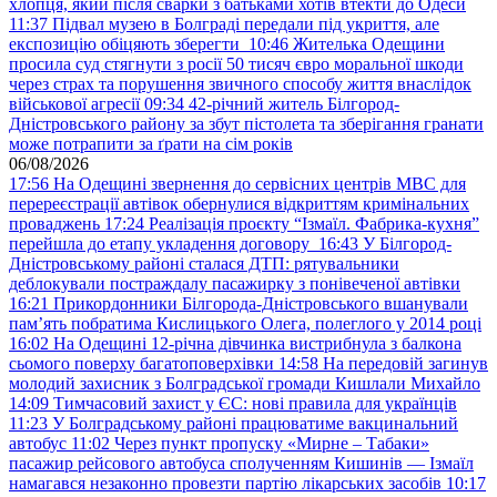
хлопця, який після сварки з батьками хотів втекти до Одеси
11:37
Підвал музею в Болграді передали під укриття, але
експозицію обіцяють зберегти
10:46
Жителька Одещини
просила суд стягнути з росії 50 тисяч євро моральної шкоди
через страх та порушення звичного способу життя внаслідок
військової агресії
09:34
42-річний житель Білгород-
Дністровського району за збут пістолета та зберігання гранати
може потрапити за ґрати на сім років
06/08/2026
17:56
На Одещині звернення до сервісних центрів МВС для
перереєстрації автівок обернулися відкриттям кримінальних
проваджень
17:24
Реалізація проєкту “Ізмаїл. Фабрика-кухня”
перейшла до етапу укладення договору
16:43
У Білгород-
Дністровському районі сталася ДТП: рятувальники
деблокували постраждалу пасажирку з понівеченої автівки
16:21
Прикордонники Білгорода-Дністровського вшанували
пам’ять побратима Кислицького Олега, полеглого у 2014 році
16:02
На Одещині 12-річна дівчинка вистрибнула з балкона
сьомого поверху багатоповерхівки
14:58
На передовій загинув
молодий захисник з Болградської громади Кишлали Михайло
14:09
Тимчасовий захист у ЄС: нові правила для українців
11:23
У Болградському районі працюватиме вакцинальний
автобус
11:02
Через пункт пропуску «Мирне – Табаки»
пасажир рейсового автобуса сполученням Кишинів — Ізмаїл
намагався незаконно провезти партію лікарських засобів
10:17