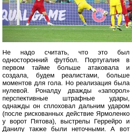
Не надо считать, что это был
односторонний футбол. Португалия в
первом тайме больше атаковала и
создала, будем реалистами, больше
моментов для гола. Но реализация была
нулевой. Роналду дважды «запорол»
перспективные штрафные удары,
однажды он сплоховал дальним ударом
(после рискованных действие Ярмоленко
у ворот Пятова), выстрелы Геррейро и
Данилу также были неточными. А вот