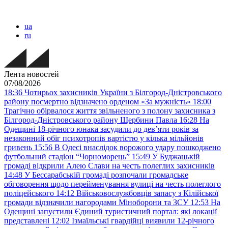
ua
ru
Лента новостей
07/08/2026
18:36
Чотирьох захисників України з Білгород-Дністровського
району посмертно відзначено орденом «За мужність»
18:00
Трагічно обірвалося життя звільненого з полону захисника з
Білгород-Дністровського району Щербини Павла
16:28
На
Одещині 18-річного юнака засудили до дев’яти років за
незаконний обіг психотропів вартістю у кілька мільйонів
гривень
15:56
В Одесі внаслідок ворожого удару пошкоджено
футбольний стадіон “Чорноморець”
15:49
У Буджацькій
громаді відкрили Алею Слави на честь полеглих захисників
14:48
У Бессарабській громаді розпочали громадське
обговорення щодо перейменування вулиці на честь полеглого
поліцейського
14:12
Військовослужбовців запасу з Кілійської
громади відзначили нагородами Міноборони та ЗСУ
12:53
На
Одещині запустили Єдиний туристичний портал: які локації
представлені
12:02
Ізмаїльські гвардійці виявили 12-річного