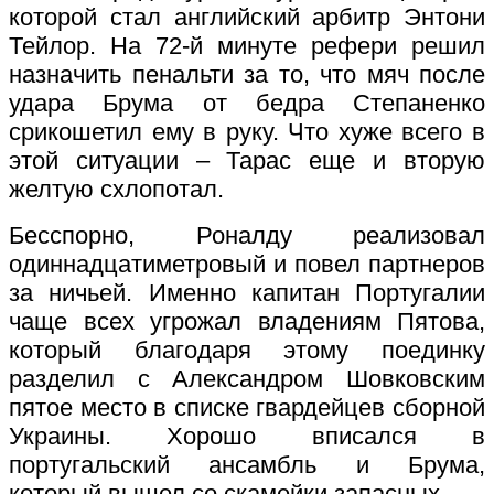
которой стал английский арбитр Энтони
Тейлор. На 72-й минуте рефери решил
назначить пенальти за то, что мяч после
удара Брума от бедра Степаненко
срикошетил ему в руку. Что хуже всего в
этой ситуации – Тарас еще и вторую
желтую схлопотал.
Бесспорно, Роналду реализовал
одиннадцатиметровый и повел партнеров
за ничьей. Именно капитан Португалии
чаще всех угрожал владениям Пятова,
который благодаря этому поединку
разделил с Александром Шовковским
пятое место в списке гвардейцев сборной
Украины. Хорошо вписался в
португальский ансамбль и Брума,
который вышел со скамейки запасных.