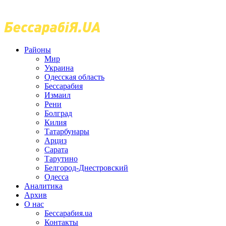
Районы
Мир
Украина
Одесская область
Бессарабия
Измаил
Рени
Болград
Килия
Татарбунары
Арциз
Сарата
Тарутино
Белгород-Днестровский
Одесса
Аналитика
Архив
О нас
Бессарабия.ua
Контакты