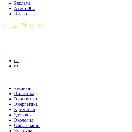
Реклама
Агент 007
Видео
ua
ru
Резонанс
Политика
Экономика
Энергетика
Криминал
Здоровье
Экология
Образование
Культура