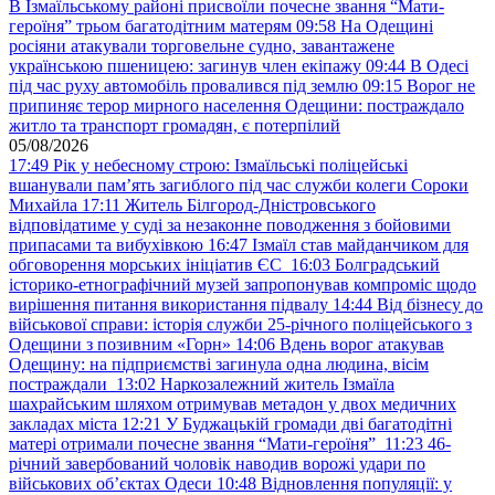
В Ізмаїльському районі присвоїли почесне звання “Мати-
героїня” трьом багатодітним матерям
09:58
На Одещині
росіяни атакували торговельне судно, завантажене
українською пшеницею: загинув член екіпажу
09:44
В Одесі
під час руху автомобіль провалився під землю
09:15
Ворог не
припиняє терор мирного населення Одещини: постраждало
житло та транспорт громадян, є потерпілий
05/08/2026
17:49
Рік у небесному строю: Ізмаїльські поліцейські
вшанували пам’ять загиблого під час служби колеги Сороки
Михайла
17:11
Житель Білгород-Дністровського
відповідатиме у суді за незаконне поводження з бойовими
припасами та вибухівкою
16:47
Ізмаїл став майданчиком для
обговорення морських ініціатив ЄС
16:03
Болградський
історико-етнографічний музей запропонував компроміс щодо
вирішення питання використання підвалу
14:44
Від бізнесу до
військової справи: історія служби 25-річного поліцейського з
Одещини з позивним «Горн»
14:06
Вдень ворог атакував
Одещину: на підприємстві загинула одна людина, вісім
постраждали
13:02
Наркозалежний житель Ізмаїла
шахрайським шляхом отримував метадон у двох медичних
закладах міста
12:21
У Буджацькій громади дві багатодітні
матері отримали почесне звання “Мати-героїня”
11:23
46-
річний завербований чоловік наводив ворожі удари по
військових обʼєктах Одеси
10:48
Відновлення популяції: у