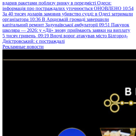
вдарив ракетами поблизу ринку в передмісті Одеси:
інформація про постраждалих уточнюється ОНОВЛЕНО
10:54
За 40 тисяч доларів замовив убивство судді: в Одесі затримали
організатора
10:36
В Арцизькій громаді завершили
капітальний ремонт Задунаївської амбулаторії
09:51
Пакунок
школяра — 2026: у «Дії» знову приймають заявки на виплату
5 тисяч гривень
09:19
Вночі ворог атакував місто Білгород-
Дністровський: є постраждалі
Рекламные новости