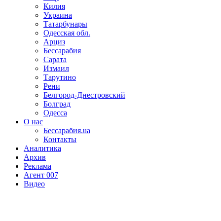
Килия
Украина
Татарбунары
Одесская обл.
Арциз
Бессарабия
Сарата
Измаил
Тарутино
Рени
Белгород-Днестровский
Болград
Одесса
О нас
Бессарабия.ua
Контакты
Аналитика
Архив
Реклама
Агент 007
Видео