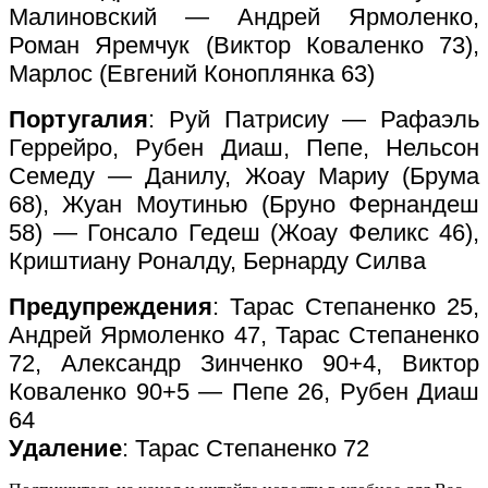
Малиновский — Андрей Ярмоленко,
Роман Яремчук (Виктор Коваленко 73),
Марлос (Евгений Коноплянка 63)
Португалия
: Руй Патрисиу — Рафаэль
Геррейро, Рубен Диаш, Пепе, Нельсон
Семеду — Данилу, Жоау Мариу (Брума
68), Жуан Моутинью (Бруно Фернандеш
58) — Гонсало Гедеш (Жоау Феликс 46),
Криштиану Роналду, Бернарду Силва
Предупреждения
: Тарас Степаненко 25,
Андрей Ярмоленко 47, Тарас Степаненко
72, Александр Зинченко 90+4, Виктор
Коваленко 90+5 — Пепе 26, Рубен Диаш
64
Удаление
: Тарас Степаненко 72