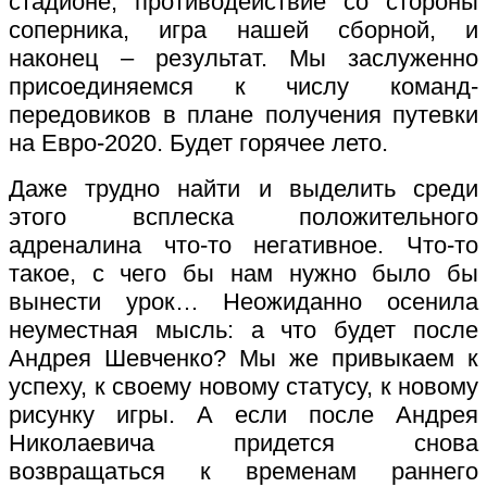
стадионе, противодействие со стороны
соперника, игра нашей сборной, и
наконец – результат. Мы заслуженно
присоединяемся к числу команд-
передовиков в плане получения путевки
на Евро-2020. Будет горячее лето.
Даже трудно найти и выделить среди
этого всплеска положительного
адреналина что-то негативное. Что-то
такое, с чего бы нам нужно было бы
вынести урок… Неожиданно осенила
неуместная мысль: а что будет после
Андрея Шевченко? Мы же привыкаем к
успеху, к своему новому статусу, к новому
рисунку игры. А если после Андрея
Николаевича придется снова
возвращаться к временам раннего