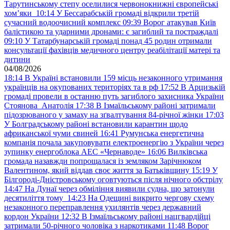
Тарутинському степу оселилися червонокнижні європейські
хом’яки
10:14
У Бессарабській громаді відкрили третій
сучасний водоочисний комплекс
09:39
Ворог атакував Київ
балістикою та ударними дронами: є загиблий та постраждалі
09:10
У Татарбунарській громаді понад 45 родин отримали
консультації фахівців медичного центру реабілітації матері та
дитини
04/08/2026
18:14
В Україні встановили 159 місць незаконного утримання
українців на окупованих територіях та в рф
17:52
В Арцизькій
громаді провели в останню путь загиблого захисника України
Стоянова Анатолія
17:38
В Ізмаїльському районі затримали
підозрюваного у замаху на зґвалтування 84-річної жінки
17:03
У Болградському районі встановили карантин щодо
африканської чуми свиней
16:41
Румунська енергетична
компанія почала закуповувати електроенергію з України через
зупинку енергоблока АЕС «Чернаводе»
16:06
Вилківська
громада назавжди попрощалася із земляком Зарічнюком
Валентином, який віддав своє життя за Батьківщину
15:19
У
Білгороді-Дністровському оговтуються після нічного обстрілу
14:47
На Дунаї через обміління виявили судна, що затонули
десятиліття тому
14:23
На Одещині викрито чергову схему
незаконного переправлення ухилянтів через державний
кордон України
12:32
В Ізмаїльському районі нацгвардійці
затримали 50-річного чоловіка з наркотиками
11:48
Ворог