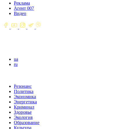
Реклама
Агент 007
Видео
ua
ru
Резонанс
Политика
Экономика
Энергетика
Криминал
Здоровье
Экология
Образование
Культура