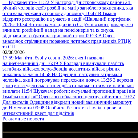
— Вулканешти»
11:22
У Білгород-Дністровському районі 24-
річний чоловік скоїв розбій на матір загиблого захисника, яка
отримала державну грошову допомогу
10:47
В Ізмаїлі
відкрито реєстрацію на участь в акції «Шкільний портфелик
2026»
10:34
Чотирьох молодиків із Саф’янівської громади, які
вчинили розбійний напад на пенсіонерів та їх онука,
відправили за ґрати на тривалий строк
09:23
В Одесі
внаслідок стрілянини поранено чотирьох працівників РТЦК
та СП
02/08/2026
17:59
Магнітні бурі у серпні 2026: вчені назвали
найнебезпечніші дні
16:19
У Болграді вшанували пам’ять
загиблих військовослужбовців десантних військ різних
поколінь та часів
14:58
На Одещині патрульні затримали
чоловіка, який погрожував перехожим ножем
13:26
З вересня
зростуть студентські стипендії: хто зможе отримати найбільші
виплати
11:54
Шукачам роботи: актуальні пропозиції праці від
Ізмаїльської філії Одеського обласного центру зайнятості
10:27
Для жителів Одещини відкрили новий залізничний маршрут
до Німеччини
09:08
Особиста безпека: в Ізмаїлі провели
інтерактивний квест для підлітків
Рекламные новости