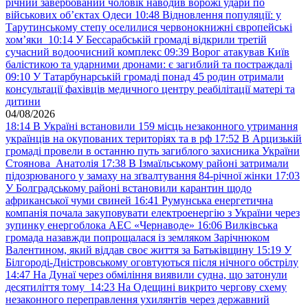
річний завербований чоловік наводив ворожі удари по
військових обʼєктах Одеси
10:48
Відновлення популяції: у
Тарутинському степу оселилися червонокнижні європейські
хом’яки
10:14
У Бессарабській громаді відкрили третій
сучасний водоочисний комплекс
09:39
Ворог атакував Київ
балістикою та ударними дронами: є загиблий та постраждалі
09:10
У Татарбунарській громаді понад 45 родин отримали
консультації фахівців медичного центру реабілітації матері та
дитини
04/08/2026
18:14
В Україні встановили 159 місць незаконного утримання
українців на окупованих територіях та в рф
17:52
В Арцизькій
громаді провели в останню путь загиблого захисника України
Стоянова Анатолія
17:38
В Ізмаїльському районі затримали
підозрюваного у замаху на зґвалтування 84-річної жінки
17:03
У Болградському районі встановили карантин щодо
африканської чуми свиней
16:41
Румунська енергетична
компанія почала закуповувати електроенергію з України через
зупинку енергоблока АЕС «Чернаводе»
16:06
Вилківська
громада назавжди попрощалася із земляком Зарічнюком
Валентином, який віддав своє життя за Батьківщину
15:19
У
Білгороді-Дністровському оговтуються після нічного обстрілу
14:47
На Дунаї через обміління виявили судна, що затонули
десятиліття тому
14:23
На Одещині викрито чергову схему
незаконного переправлення ухилянтів через державний