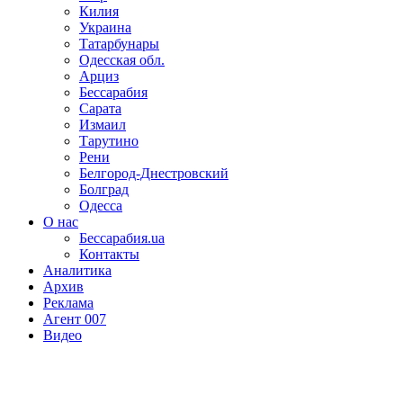
Килия
Украина
Татарбунары
Одесская обл.
Арциз
Бессарабия
Сарата
Измаил
Тарутино
Рени
Белгород-Днестровский
Болград
Одесса
О нас
Бессарабия.ua
Контакты
Аналитика
Архив
Реклама
Агент 007
Видео