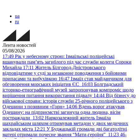
ua
ru
Лента новостей
05/08/2026
17:49
Рік у небесному строю: Ізмаїльські поліцейські
вшанували пам’ять загиблого під час служби колеги Сороки
Михайла
17:11
Житель Білгород-Дністровського
відповідатиме у суді за незаконне поводження з бойовими
припасами та вибухівкою
16:47
Ізмаїл став майданчиком для
обговорення морських ініціатив ЄС
16:03
Болградський
історико-етнографічний музей запропонував компроміс щодо
вирішення питання використання підвалу
14:44
Від бізнесу до
військової справи: історія служби 25-річного поліцейського з
Одещини з позивним «Горн»
14:06
Вдень ворог атакував
Одещину: на підприємстві загинула одна людина, вісім
постраждали
13:02
Наркозалежний житель Ізмаїла
шахрайським шляхом отримував метадон у двох медичних
закладах міста
12:21
У Буджацькій громади дві багатодітні
матері отримали почесне звання “Мати-героїня”
11:23
46-