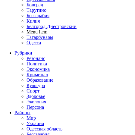
Болград
Тарутино
Бессарабия
Килия
Белгород-Днестровский
Menu Item
Татарбунары
Одесса
Рубрики
Резонанс
Политика
Экономика
Криминал
Образование
Культура
Спорт
Здоровье
Экология
Персона
Районы
Мир
Украина
Одесская область
Бессарабия