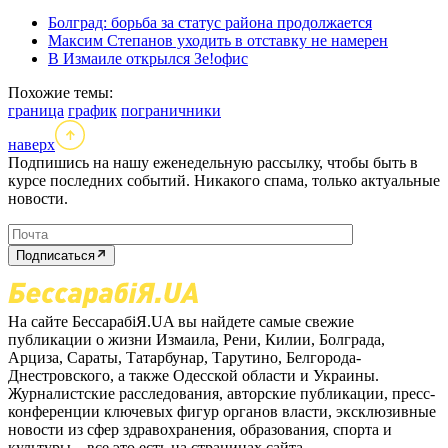
Болград: борьба за статус района продолжается
Максим Степанов уходить в отставку не намерен
В Измаиле открылся Зе!офис
Похожие темы:
граница
график
пограничники
наверх
Подпишись на нашу еженедельную рассылку, чтобы быть в
курсе последних событий. Никакого спама, только актуальные
новости.
Подписаться
На сайте БессарабіЯ.UA вы найдете самые свежие
публикации о жизни Измаила, Рени, Килии, Болграда,
Арциза, Сараты, Татарбунар, Тарутино, Белгорода-
Днестровского, а также Одесской области и Украины.
Журналистские расследования, авторские публикации, пресс-
конференции ключевых фигур органов власти, эксклюзивные
новости из сфер здравохранения, образования, спорта и
культуры – все это есть на страницах сайта