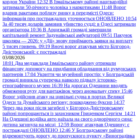
кордон України
12:32
В Ізмаїльському районі нацгвардійці
затримали 50-річного чоловіка з наркотиками
11:48
Ворог
вдарив ракетами поблизу ринку в передмісті Одеси:
інформація про постраждалих уточнюється ОНОВЛЕНО
10:54
За 40 тисяч доларів замовив убивство судді: в Одесі затримали
організатора
10:36
В Арцизькій громаді завершили
капітальний ремонт Задунаївської амбулаторії
09:51
Пакунок
школяра — 2026: у «Дії» знову приймають заявки на виплату
5 тисяч гривень
09:19
Вночі ворог атакував місто Білгород-
Дністровський: є постраждалі
03/08/2026
18:01
Два медзаклади Ізмаїльського району отримали
фінансову допомогу на придбання обладнання від румунських
партнерів
17:04
Укриття чи музейний простір: у Болградській
громаді виникла суперечка навколо підвалу історико-
етнографічного музею
16:39
На дорогах Одещини вводять
обмеження руху для вантажівок через аномальну спеку
15:46
Ворог здійснив атаку на цивільні судна в портах Великої
Одеси та Дунайського регіону: пошкоджено буксир
14:37
Через два роки після загибелі у Білгород-Дністровському
районі попрощаються із захисником Гриценком Сергієм
14:21
На Одещині водійка авто наїхала на свого однорічного сина:
дитина загинула на місці
12:59
Ворог атакував Одещину: є
постраждалі ОНОВЛЕНО
12:46
У Болградському районі
відремонтують дорогу до пропускного пункту «Виноградівка