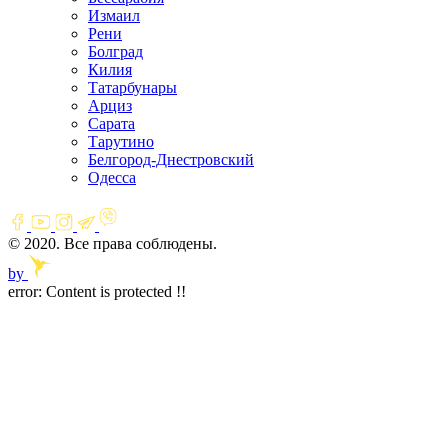
Измаил
Рени
Болград
Килия
Татарбунары
Арциз
Сарата
Тарутино
Белгород-Днестровский
Одесса
© 2020. Все права соблюдены.
by
error:
Content is protected !!