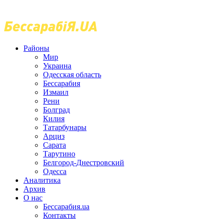
Районы
Мир
Украина
Одесская область
Бессарабия
Измаил
Рени
Болград
Килия
Татарбунары
Арциз
Сарата
Тарутино
Белгород-Днестровский
Одесса
Аналитика
Архив
О нас
Бессарабия.ua
Контакты