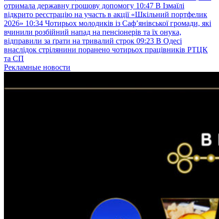
отримала державну грошову допомогу
10:47
В Ізмаїлі
відкрито реєстрацію на участь в акції «Шкільний портфелик
2026»
10:34
Чотирьох молодиків із Саф’янівської громади, які
вчинили розбійний напад на пенсіонерів та їх онука,
відправили за ґрати на тривалий строк
09:23
В Одесі
внаслідок стрілянини поранено чотирьох працівників РТЦК
та СП
Рекламные новости