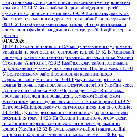
Тарутинському степу оселилися червонокнижні європейські
хом’яки
10:14
У Бессарабській громаді відкрили третій
сучасний водоочисний комплекс
09:39
Ворог атакував Київ
балістикою та ударними дронами: є загиблий та постраждалі
09:10
У Татарбунарській громаді понад 45 родин отримали
консультації фахівців медичного центру реабілітації матері та
дитини
04/08/2026
18:14
В Україні встановили 159 місць незаконного утримання
українців на окупованих територіях та в рф
17:52
В Арцизькій
громаді провели в останню путь загиблого захисника України
Стоянова Анатолія
17:38
В Ізмаїльському районі затримали
підозрюваного у замаху на зґвалтування 84-річної жінки
17:03
У Болградському районі встановили карантин щодо
африканської чуми свиней
16:41
Румунська енергетична
компанія почала закуповувати електроенергію з України через
зупинку енергоблока АЕС «Чернаводе»
16:06
Вилківська
громада назавжди попрощалася із земляком Зарічнюком
Валентином, який віддав своє життя за Батьківщину
15:19
У
Білгороді-Дністровському оговтуються після нічного обстрілу
14:47
На Дунаї через обміління виявили судна, що затонули
десятиліття тому
14:23
На Одещині викрито чергову схему
незаконного переправлення ухилянтів через державний
кордон України
12:32
В Ізмаїльському районі нацгвардійці
затримали 50-річного чоловіка з наркотиками
11:48
Ворог