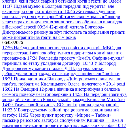
хлопця, який після сварки з батьками хотів втекти до Одеси
11:37
Підвал музею в Болграді передали під укриття, але
експозицію обіцяють зберегти
10:46
Жителька Одещини
просила суд стягнути з росії 50 тисяч євро моральної шкоди
через страх та порушення звичного способу життя внаслідок
військової агресії
09:34
42-річний житель Білгород-
Дністровського району за збут пістолета та зберігання гранати
може потрапити за ґрати на сім років
06/08/2026
17:56
На Одещині звернення до сервісних центрів МВС для
перереєстрації автівок обернулися відкриттям кримінальних
проваджень
17:24
Реалізація проєкту “Ізмаїл. Фабрика-кухня”
перейшла до етапу укладення договору
16:43
У Білгород-
Дністровському районі сталася ДТП: рятувальники
деблокували постраждалу пасажирку з понівеченої автівки
16:21
Прикордонники Білгорода-Дністровського вшанували
пам’ять побратима Кислицького Олега, полеглого у 2014 році
16:02
На Одещині 12-річна дівчинка вистрибнула з балкона
сьомого поверху багатоповерхівки
14:58
На передовій загинув
молодий захисник з Болградської громади Кишлали Михайло
14:09
Тимчасовий захист у ЄС: нові правила для українців
11:23
У Болградському районі працюватиме вакцинальний
автобус
11:02
Через пункт пропуску «Мирне – Табаки»
пасажир рейсового автобуса сполученням Кишинів — Ізмаїл
намагався незаконно провезти партію лікарських засобів
10:17