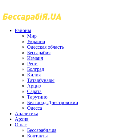
Районы
Мир
Украина
Одесская область
Бессарабия
Измаил
Рени
Болград
Килия
Татарбунары
Арциз
Сарата
Тарутино
Белгород-Днестровский
Одесса
Аналитика
Архив
О нас
Бессарабия.ua
Контакты