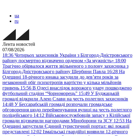
ua
ru
Лента новостей
07/08/2026
18:36
Чотирьох захисників України з Білгород-Дністровського
району посмертно відзначено орденом «За мужність»
18:00
Трагічно обірвалося життя звільненого з полону захисника з
Білгород-Дністровського району Щербини Павла
16:28
На
Одещині 18-річного юнака засудили до дев’яти років за
незаконний обіг психотропів вартістю у кілька мільйонів
гривень
15:56
В Одесі внаслідок ворожого удару пошкоджено
футбольний стадіон “Чорноморець”
15:49
У Буджацькій
громаді відкрили Алею Слави на честь полеглих захисників
14:48
У Бессарабській громаді розпочали громадське
обговорення щодо перейменування вулиці на честь полеглого
поліцейського
14:12
Військовослужбовців запасу з Кілійської
громади відзначили нагородами Міноборони та ЗСУ
12:53
На
Одещині запустили Єдиний туристичний портал: які локації
представлені
12:02
Ізмаїльські гвардійці виявили 12-річного