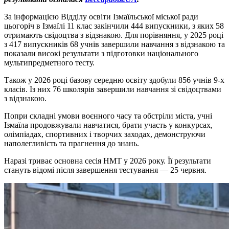
За інформацією Відділу освіти Ізмаїльської міської ради
цьогоріч в Ізмаїлі 11 клас закінчили 444 випускники, з яких 58
отримають свідоцтва з відзнакою. Для порівняння, у 2025 році
з 417 випускників 68 учнів завершили навчання з відзнакою та
показали високі результати з підготовки національного
мультипредметного тесту.
Також у 2026 році базову середню освіту здобули 856 учнів 9-х
класів. Із них 76 школярів завершили навчання зі свідоцтвами
з відзнакою.
Попри складні умови воєнного часу та обстріли міста, учні
Ізмаїла продовжували навчатися, брати участь у конкурсах,
олімпіадах, спортивних і творчих заходах, демонструючи
наполегливість та прагнення до знань.
Наразі триває основна сесія НМТ у 2026 року. Її результати
стануть відомі після завершення тестування — 25 червня.