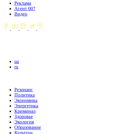
Реклама
Агент 007
Видео
ua
ru
Резонанс
Политика
Экономика
Энергетика
Криминал
Здоровье
Экология
Образование
Культура