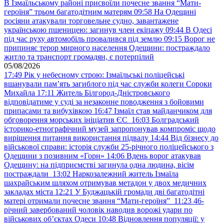
В Ізмаїльському районі присвоїли почесне звання “Мати-
героїня” трьом багатодітним матерям
09:58
На Одещині
росіяни атакували торговельне судно, завантажене
українською пшеницею: загинув член екіпажу
09:44
В Одесі
під час руху автомобіль провалився під землю
09:15
Ворог не
припиняє терор мирного населення Одещини: постраждало
житло та транспорт громадян, є потерпілий
05/08/2026
17:49
Рік у небесному строю: Ізмаїльські поліцейські
вшанували пам’ять загиблого під час служби колеги Сороки
Михайла
17:11
Житель Білгород-Дністровського
відповідатиме у суді за незаконне поводження з бойовими
припасами та вибухівкою
16:47
Ізмаїл став майданчиком для
обговорення морських ініціатив ЄС
16:03
Болградський
історико-етнографічний музей запропонував компроміс щодо
вирішення питання використання підвалу
14:44
Від бізнесу до
військової справи: історія служби 25-річного поліцейського з
Одещини з позивним «Горн»
14:06
Вдень ворог атакував
Одещину: на підприємстві загинула одна людина, вісім
постраждали
13:02
Наркозалежний житель Ізмаїла
шахрайським шляхом отримував метадон у двох медичних
закладах міста
12:21
У Буджацькій громади дві багатодітні
матері отримали почесне звання “Мати-героїня”
11:23
46-
річний завербований чоловік наводив ворожі удари по
військових обʼєктах Одеси
10:48
Відновлення популяції: у