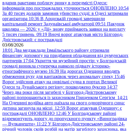
вдарив ракетами поблизу ринку в передмісті Одеси:
інформація про постраждалих уточнюється ОНОВЛЕНО
10:54
За 40 тисяч доларів замовив убивство судді: в Одесі затримали
організатора
10:36
В Арцизькій громаді завершили
капітальний ремонт Задунаївської амбулаторії
09:51
Пакунок
школяра — 2026: у «Дії» знову приймають заявки на виплату
5 тисяч гривень
09:19
Вночі ворог атакував місто Білгород-
Дністровський: є постраждалі
03/08/2026
18:01
Два медзаклади Ізмаїльського району отримали
фінансову допомогу на придбання обладнання від румунських
партнерів
17:04
Укриття чи музейний простір: у Болградській
громаді виникла суперечка навколо підвалу історико-
етнографічного музею
16:39
На дорогах Одещини вводять
обмеження руху для вантажівок через аномальну спеку
15:46
Ворог здійснив атаку на цивільні судна в портах Великої
Одеси та Дунайського регіону: пошкоджено буксир
14:37
Через два роки після загибелі у Білгород-Дністровському
районі попрощаються із захисником Гриценком Сергієм
14:21
На Одещині водійка авто наїхала на свого однорічного сина:
дитина загинула на місці
12:59
Ворог атакував Одещину: є
постраждалі ОНОВЛЕНО
12:46
У Болградському районі
відремонтують дорогу до пропускного пункту «Виноградівка
— Вулканешти»
11:22
У Білгород-Дністровському районі 24-
річний чоловік скоїв розбій на матір загиблого захисника, яка