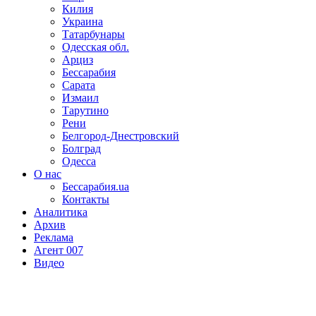
Килия
Украина
Татарбунары
Одесская обл.
Арциз
Бессарабия
Сарата
Измаил
Тарутино
Рени
Белгород-Днестровский
Болград
Одесса
О нас
Бессарабия.ua
Контакты
Аналитика
Архив
Реклама
Агент 007
Видео