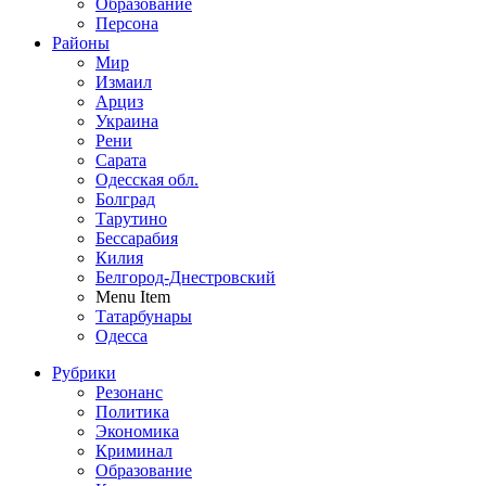
Образование
Персона
Районы
Мир
Измаил
Арциз
Украина
Рени
Сарата
Одесская обл.
Болград
Тарутино
Бессарабия
Килия
Белгород-Днестровский
Menu Item
Татарбунары
Одесса
Рубрики
Резонанс
Политика
Экономика
Криминал
Образование