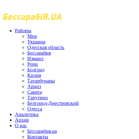
Районы
Мир
Украина
Одесская область
Бессарабия
Измаил
Рени
Болград
Килия
Татарбунары
Арциз
Сарата
Тарутино
Белгород-Днестровский
Одесса
Аналитика
Архив
О нас
Бессарабия.ua
Контакты