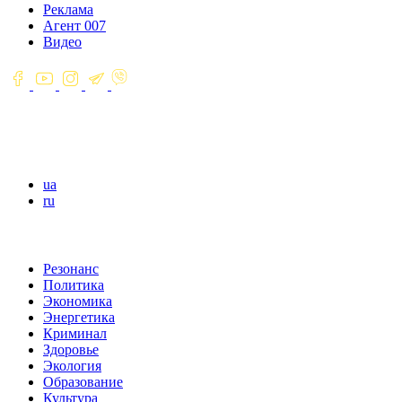
Реклама
Агент 007
Видео
ua
ru
Резонанс
Политика
Экономика
Энергетика
Криминал
Здоровье
Экология
Образование
Культура