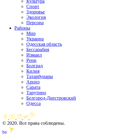
Культура
Спорт
Здоровье
Экология
Персона
Районы
Мир
Украина
Одесская область
Бессарабия
Измаил
Рени
Болград
Килия
Татарбунары
Арциз
Сарата
Тарутино
Белгород-Днестровский
Одесса
© 2020. Все права соблюдены.
by