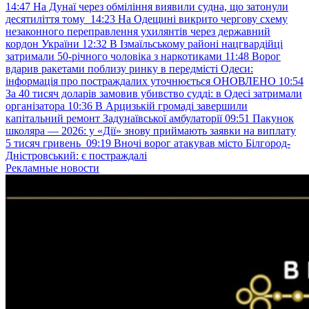
14:47
На Дунаї через обміління виявили судна, що затонули
десятиліття тому
14:23
На Одещині викрито чергову схему
незаконного переправлення ухилянтів через державний
кордон України
12:32
В Ізмаїльському районі нацгвардійці
затримали 50-річного чоловіка з наркотиками
11:48
Ворог
вдарив ракетами поблизу ринку в передмісті Одеси:
інформація про постраждалих уточнюється ОНОВЛЕНО
10:54
За 40 тисяч доларів замовив убивство судді: в Одесі затримали
організатора
10:36
В Арцизькій громаді завершили
капітальний ремонт Задунаївської амбулаторії
09:51
Пакунок
школяра — 2026: у «Дії» знову приймають заявки на виплату
5 тисяч гривень
09:19
Вночі ворог атакував місто Білгород-
Дністровський: є постраждалі
Рекламные новости