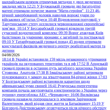
шахрайським шляхом отримував метадон у двох медичних
закладах міста
12:21
У Буджацькій громади дві багатодітні
матері отримали почесне звання “Мати-героїня”
11:23
46-
річний завербований чоловік наводив ворожі удари по
військових обʼєктах Одеси
10:48
Відновлення популяції: у
Тарутинському степу оселилися червонокнижні європейські
хом’яки
10:14
У Бессарабській громаді відкрили третій
сучасний водоочисний комплекс
09:39
Ворог атакував Київ
балістикою та ударними дронами: є загиблий та постраждалі
09:10
У Татарбунарській громаді понад 45 родин отримали
консультації фахівців медичного центру реабілітації матері та
дитини
04/08/2026
18:14
В Україні встановили 159 місць незаконного утримання
українців на окупованих територіях та в рф
17:52
В Арцизькій
громаді провели в останню путь загиблого захисника України
Стоянова Анатолія
17:38
В Ізмаїльському районі затримали
підозрюваного у замаху на зґвалтування 84-річної жінки
17:03
У Болградському районі встановили карантин щодо
африканської чуми свиней
16:41
Румунська енергетична
компанія почала закуповувати електроенергію з України через
зупинку енергоблока АЕС «Чернаводе»
16:06
Вилківська
громада назавжди попрощалася із земляком Зарічнюком
Валентином, який віддав своє життя за Батьківщину
15:19
У
Білгороді-Дністровському оговтуються після нічного обстрілу