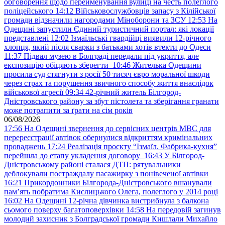
обговорення щодо перейменування вулиці на честь полеглого
поліцейського
14:12
Військовослужбовців запасу з Кілійської
громади відзначили нагородами Міноборони та ЗСУ
12:53
На
Одещині запустили Єдиний туристичний портал: які локації
представлені
12:02
Ізмаїльські гвардійці виявили 12-річного
хлопця, який після сварки з батьками хотів втекти до Одеси
11:37
Підвал музею в Болграді передали під укриття, але
експозицію обіцяють зберегти
10:46
Жителька Одещини
просила суд стягнути з росії 50 тисяч євро моральної шкоди
через страх та порушення звичного способу життя внаслідок
військової агресії
09:34
42-річний житель Білгород-
Дністровського району за збут пістолета та зберігання гранати
може потрапити за ґрати на сім років
06/08/2026
17:56
На Одещині звернення до сервісних центрів МВС для
перереєстрації автівок обернулися відкриттям кримінальних
проваджень
17:24
Реалізація проєкту “Ізмаїл. Фабрика-кухня”
перейшла до етапу укладення договору
16:43
У Білгород-
Дністровському районі сталася ДТП: рятувальники
деблокували постраждалу пасажирку з понівеченої автівки
16:21
Прикордонники Білгорода-Дністровського вшанували
пам’ять побратима Кислицького Олега, полеглого у 2014 році
16:02
На Одещині 12-річна дівчинка вистрибнула з балкона
сьомого поверху багатоповерхівки
14:58
На передовій загинув
молодий захисник з Болградської громади Кишлали Михайло