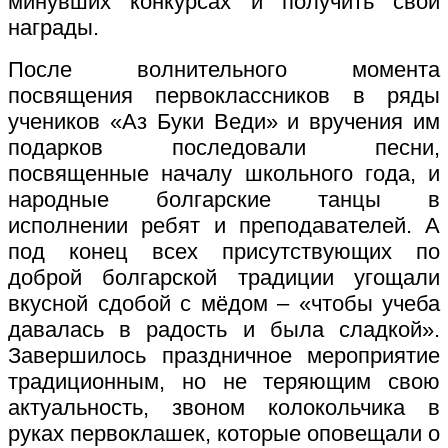
минувших конкурсах и получить свои
награды.
После волнительного момента
посвящения первоклассников в ряды
учеников «Аз Буки Веди» и вручения им
подарков последовали песни,
посвященные началу школьного года, и
народные болгарские танцы в
исполнении ребят и преподавателей. А
под конец всех присутствующих по
доброй болгарской традиции угощали
вкусной сдобой с мёдом – «чтобы учеба
давалась в радость и была сладкой».
Завершилось праздничное мероприятие
традиционным, но не теряющим свою
актуальность, звоном колокольчика в
руках первоклашек, которые оповещали о