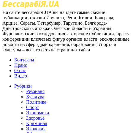
На сайте БессарабіЯ.UA вы найдете самые свежие
публикации о жизни Измаила, Рени, Килии, Болграда,
Арциза, Сараты, Татарбунар, Тарутино, Белгорода-
Днестровского, а также Одесской области и Украины.
Журналистские расследования, авторские публикации, пресс-
конференции ключевых фигур органов власти, эксклюзивные
новости из сфер здравохранения, образования, спорта и
культуры – все это есть на страницах сайта
Контакты
Прайс
О нас
Видео
Рубрики
Резонанс
Культура
Политика
Спорт
Экономика
Здоровье
Криминал
Экология