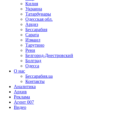
Килия
Украина
Татарбунары
Одесская обл.
Арциз
Бессарабия
Сарата
Измаил
Тарутино
Рени
Белгород-Днестровский
Болград
Одесса
О нас
Бессарабия.ua
Контакты
Аналитика
Архив
Реклама
Агент 007
Видео