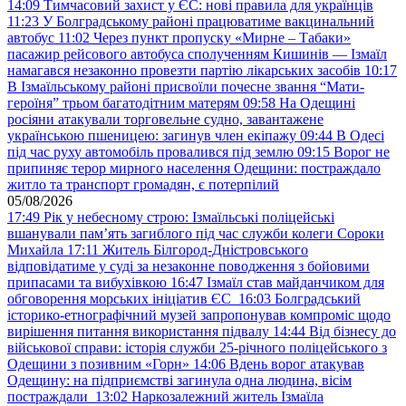
14:09
Тимчасовий захист у ЄС: нові правила для українців
11:23
У Болградському районі працюватиме вакцинальний
автобус
11:02
Через пункт пропуску «Мирне – Табаки»
пасажир рейсового автобуса сполученням Кишинів — Ізмаїл
намагався незаконно провезти партію лікарських засобів
10:17
В Ізмаїльському районі присвоїли почесне звання “Мати-
героїня” трьом багатодітним матерям
09:58
На Одещині
росіяни атакували торговельне судно, завантажене
українською пшеницею: загинув член екіпажу
09:44
В Одесі
під час руху автомобіль провалився під землю
09:15
Ворог не
припиняє терор мирного населення Одещини: постраждало
житло та транспорт громадян, є потерпілий
05/08/2026
17:49
Рік у небесному строю: Ізмаїльські поліцейські
вшанували пам’ять загиблого під час служби колеги Сороки
Михайла
17:11
Житель Білгород-Дністровського
відповідатиме у суді за незаконне поводження з бойовими
припасами та вибухівкою
16:47
Ізмаїл став майданчиком для
обговорення морських ініціатив ЄС
16:03
Болградський
історико-етнографічний музей запропонував компроміс щодо
вирішення питання використання підвалу
14:44
Від бізнесу до
військової справи: історія служби 25-річного поліцейського з
Одещини з позивним «Горн»
14:06
Вдень ворог атакував
Одещину: на підприємстві загинула одна людина, вісім
постраждали
13:02
Наркозалежний житель Ізмаїла