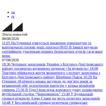
ua
ru
Лента новостей
08/08/2026
11:05
На Одещині очікується зниження температури та
короткочасні грозові дощі: прогноз
09:05
В Ізмаїлі вручили
сертифікати учасникам перших безоплатних курсів гагаузької
мови
07/08/2026
18:36
Чотирьох захисників України з Білгород-Дністровського
району посмертно відзначено орденом «За мужність»
18:00
Трагічно обірвалося життя звільненого з полону захисника з
Білгород-Дністровського району Щербини Павла
16:28
На
Одещині 18-річного юнака засудили до дев’яти років за
незаконний обіг психотропів вартістю у кілька мільйонів
гривень
15:56
В Одесі внаслідок ворожого удару пошкоджено
футбольний стадіон “Чорноморець”
15:49
У Буджацькій
громаді відкрили Алею Слави на честь полеглих захисників
14:48
У Бессарабській громаді розпочали громадське