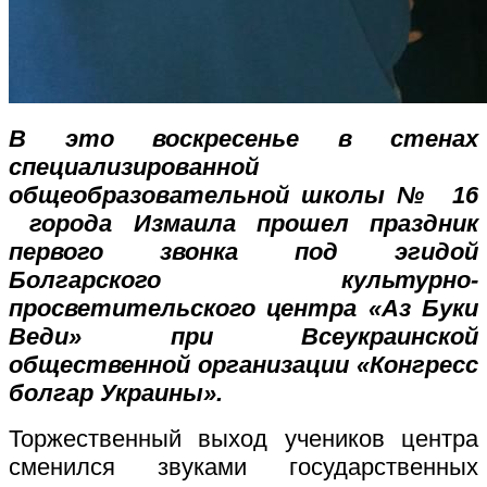
В это воскресенье в стенах
специализированной
общеобразовательной школы № 16
города Измаила прошел праздник
первого звонка под эгидой
Болгарского культурно-
просветительского центра «Аз Буки
Веди» при Всеукраинской
общественной организации «Конгресс
болгар Украины».
Торжественный выход учеников центра
сменился звуками государственных