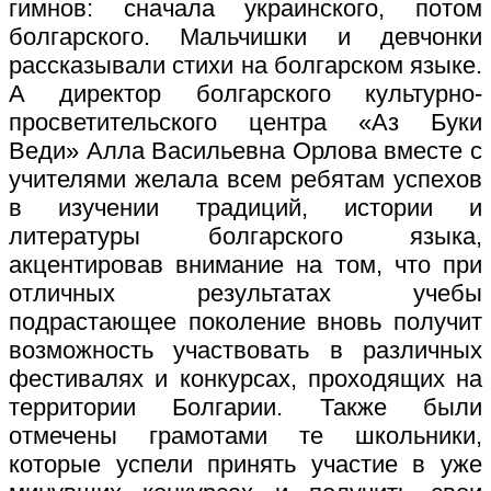
гимнов: сначала украинского, потом
болгарского. Мальчишки и девчонки
рассказывали стихи на болгарском языке.
А директор болгарского культурно-
просветительского центра «Аз Буки
Веди» Алла Васильевна Орлова вместе с
учителями желала всем ребятам успехов
в изучении традиций, истории и
литературы болгарского языка,
акцентировав внимание на том, что при
отличных результатах учебы
подрастающее поколение вновь получит
возможность участвовать в различных
фестивалях и конкурсах, проходящих на
территории Болгарии. Также были
отмечены грамотами те школьники,
которые успели принять участие в уже