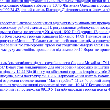
: які локації представлені
12:02
Ізмаїльські гвардійці виявили 1
е експозицію обіцяють зберегти
10:46
Жителька Одещини просила с
сії
09:34
42-річний житель Білгород-Дністровського району за збу
ереєстрації автівок обернулися відкриттям кримінальних провад
ровському районі сталася ДТП: рятувальники деблокували постр
ького Олега, полеглого у 2014 році
16:02
На Одещині 12-річна д
к з Болградської громади Кишлали Михайло
14:09
Тимчасовий за
пропуску «Мирне – Табаки» пасажир рейсового автобуса сполуче
есне звання “Мати-героїня” трьом багатодітним матерям
09:58
На 
д час руху автомобіль провалився під землю
09:15
Ворог не припи
и пам’ять загиблого під час служби колеги Сороки Михайла
17:11
:47
Ізмаїл став майданчиком для обговорення морських ініціати
я підвалу
14:44
Від бізнесу до військової справи: історія служб
 людина, вісім постраждали
13:02
Наркозалежний житель Ізмаїл
ері отримали почесне звання “Мати-героїня”
11:23
46-річний заве
елилися червонокнижні європейські хом’яки
10:14
У Бессарабськ
загиблий та постраждалі
09:10
У Татарбунарській громаді понад 