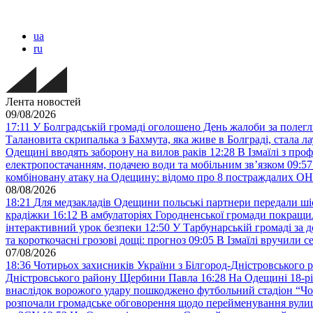
ua
ru
Лента новостей
09/08/2026
17:11
У Болградській громаді оголошено День жалоби за поле
Талановита скрипалька з Бахмута, яка живе в Болграді, стала
Одещині вводять заборону на вилов раків
12:28
В Ізмаїлі з про
електропостачанням, подачею води та мобільним звʼязком
09:57
комбіновану атаку на Одещину: відомо про 8 постраждалих
08/08/2026
18:21
Для медзакладів Одещини польські партнери передали шіс
крадіжки
16:12
В амбулаторіях Городненської громади покращил
інтерактивний урок безпеки
12:50
У Тарбунарській громаді за 
та короткочасні грозові дощі: прогноз
09:05
В Ізмаїлі вручили 
07/08/2026
18:36
Чотирьох захисників України з Білгород-Дністровського 
Дністровського району Щербини Павла
16:28
На Одещині 18-рі
внаслідок ворожого удару пошкоджено футбольний стадіон “Ч
розпочали громадське обговорення щодо перейменування вулиці