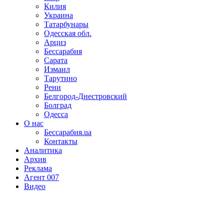
Килия
Украина
Татарбунары
Одесская обл.
Арциз
Бессарабия
Сарата
Измаил
Тарутино
Рени
Белгород-Днестровский
Болград
Одесса
О нас
Бессарабия.ua
Контакты
Аналитика
Архив
Реклама
Агент 007
Видео