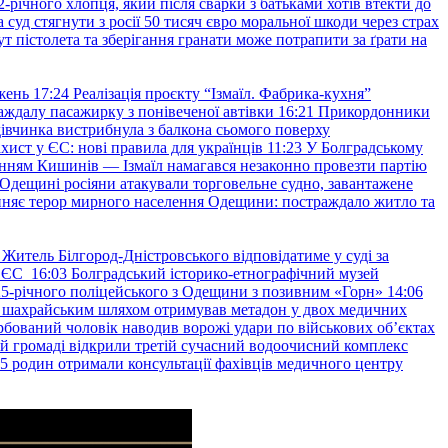
2-річного хлопця, який після сварки з батьками хотів втекти до
уд стягнути з росії 50 тисяч євро моральної шкоди через страх
т пістолета та зберігання гранати може потрапити за ґрати на
жень
17:24
Реалізація проєкту “Ізмаїл. Фабрика-кухня”
аждалу пасажирку з понівеченої автівки
16:21
Прикордонники
івчинка вистрибнула з балкона сьомого поверху
хист у ЄС: нові правила для українців
11:23
У Болградському
нням Кишинів — Ізмаїл намагався незаконно провезти партію
Одещині росіяни атакували торговельне судно, завантажене
няє терор мирного населення Одещини: постраждало житло та
Житель Білгород-Дністровського відповідатиме у суді за
в ЄС
16:03
Болградський історико-етнографічний музей
и 25-річного поліцейського з Одещини з позивним «Горн»
14:06
а шахрайським шляхом отримував метадон у двох медичних
рбований чоловік наводив ворожі удари по військових обʼєктах
ій громаді відкрили третій сучасний водоочисний комплекс
45 родин отримали консультації фахівців медичного центру