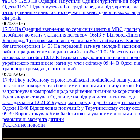
та ЗСУ
12:53
На Одещині запустили Єдиний туристичний портал
Одеси
11:37
Підвал музею в Болграді передали під укриття, ал
та порушення звичного способу життя внаслідок військової агре
сім років
06/08/2026
17:56
На Одещині звернення до сервісних центрів МВС для пер
перейшла до етапу укладення договору
16:43
У Білгород-Дніст
Білгорода-Дністровського вшанували пам’ять побратима Кислиц
багатоповерхівки
14:58
На передовій загинув молодий захисни
районі працюватиме вакцинальний автобус
11:02
Через пункт 
лікарських засобів
10:17
В Ізмаїльському районі присвоїли поч
українською пшеницею: загинув член екіпажу
09:44
В Одесі пі
транспорт громадян, є потерпілий
05/08/2026
17:49
Рік у небесному строю: Ізмаїльські поліцейські вшанувал
незаконне поводження з бойовими припасами та вибухівкою
16
запропонував компроміс щодо вирішення питання використанн
Вдень ворог атакував Одещину: на підприємстві загинула одна
закладах міста
12:21
У Буджацькій громади дві багатодітні мат
Одеси
10:48
Відновлення популяції: у Тарутинському степу ос
09:39
Ворог атакував Київ балістикою та ударними дронами: є 
реабілітації матері та дитини
Рекламные новости