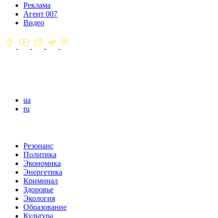
Реклама
Агент 007
Видео
ua
ru
Резонанс
Политика
Экономика
Энергетика
Криминал
Здоровье
Экология
Образование
Культура