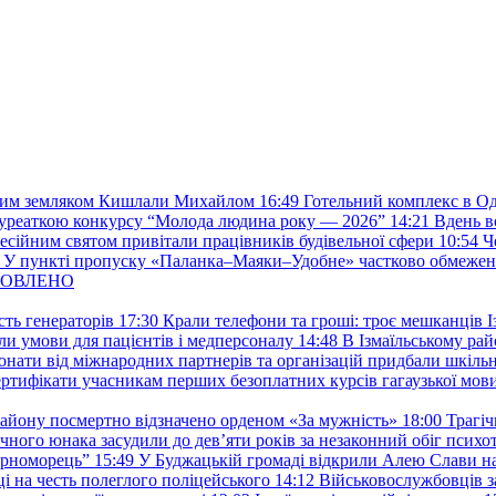
глим земляком Кишлали Михайлом
16:49
Готельний комплекс в Од
 лауреаткою конкурсу “Молода людина року — 2026”
14:21
Вдень в
фесійним святом привітали працівників будівельної сфери
10:54
Ч
У пункті пропуску «Паланка–Маяки–Удобне» частково обмежен
 ОНОВЛЕНО
ть генераторів
17:30
Крали телефони та гроші: троє мешканців Із
и умови для пацієнтів і медперсоналу
14:48
В Ізмаїльському райо
донати від міжнародних партнерів та організацій придбали шкіль
сертифікати учасникам перших безоплатних курсів гагаузької мов
району посмертно відзначено орденом «За мужність»
18:00
Трагіч
чного юнака засудили до дев’яти років за незаконний обіг психот
орноморець”
15:49
У Буджацькій громаді відкрили Алею Слави на
 на честь полеглого поліцейського
14:12
Військовослужбовців з