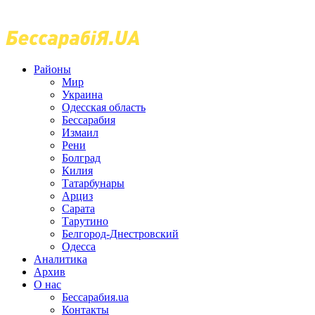
Районы
Мир
Украина
Одесская область
Бессарабия
Измаил
Рени
Болград
Килия
Татарбунары
Арциз
Сарата
Тарутино
Белгород-Днестровский
Одесса
Аналитика
Архив
О нас
Бессарабия.ua
Контакты