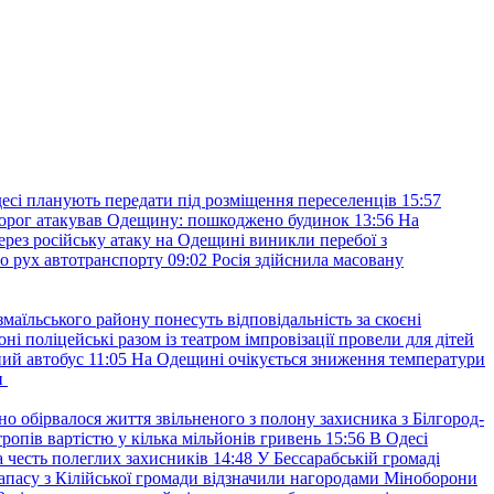
есі планують передати під розміщення переселенців
15:57
орог атакував Одещину: пошкоджено будинок
13:56
На
ерез російську атаку на Одещині виникли перебої з
о рух автотранспорту
09:02
Росія здійснила масовану
маїльського району понесуть відповідальність за скоєні
ні поліцейські разом із театром імпровізації провели для дітей
ний автобус
11:05
На Одещині очікується зниження температури
и
но обірвалося життя звільненого з полону захисника з Білгород-
ропів вартістю у кілька мільйонів гривень
15:56
В Одесі
 честь полеглих захисників
14:48
У Бессарабській громаді
апасу з Кілійської громади відзначили нагородами Міноборони