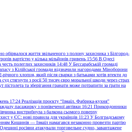
но обірвалося життя звільненого з полону захисника з Білгород-
ропів вартістю у кілька мільйонів гривень
15:56
В Одесі
 честь полеглих захисників
14:48
У Бессарабській громаді
апасу з Кілійської громади відзначили нагородами Міноборони
2-річного хлопця, який після сварки з батьками хотів втекти до
уд стягнути з росії 50 тисяч євро моральної шкоди через страх
т пістолета та зберігання гранати може потрапити за ґрати на
жень
17:24
Реалізація проєкту “Ізмаїл. Фабрика-кухня”
аждалу пасажирку з понівеченої автівки
16:21
Прикордонники
івчинка вистрибнула з балкона сьомого поверху
хист у ЄС: нові правила для українців
11:23
У Болградському
нням Кишинів — Ізмаїл намагався незаконно провезти партію
Одещині росіяни атакували торговельне судно, завантажене