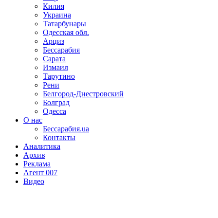
Килия
Украина
Татарбунары
Одесская обл.
Арциз
Бессарабия
Сарата
Измаил
Тарутино
Рени
Белгород-Днестровский
Болград
Одесса
О нас
Бессарабия.ua
Контакты
Аналитика
Архив
Реклама
Агент 007
Видео