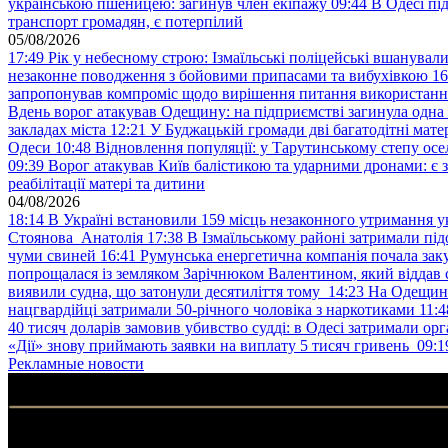
українською пшеницею: загинув член екіпажу
09:44
В Одесі пі
транспорт громадян, є потерпілий
05/08/2026
17:49
Рік у небесному строю: Ізмаїльські поліцейські вшанувал
незаконне поводження з бойовими припасами та вибухівкою
16
запропонував компроміс щодо вирішення питання використанн
Вдень ворог атакував Одещину: на підприємстві загинула одна
закладах міста
12:21
У Буджацькій громади дві багатодітні мат
Одеси
10:48
Відновлення популяції: у Тарутинському степу ос
09:39
Ворог атакував Київ балістикою та ударними дронами: є 
реабілітації матері та дитини
04/08/2026
18:14
В Україні встановили 159 місць незаконного утримання ук
Стоянова Анатолія
17:38
В Ізмаїльському районі затримали під
чуми свиней
16:41
Румунська енергетична компанія почала зак
попрощалася із земляком Зарічнюком Валентином, який віддав 
виявили судна, що затонули десятиліття тому
14:23
На Одещині
нацгвардійці затримали 50-річного чоловіка з наркотиками
11:4
40 тисяч доларів замовив убивство судді: в Одесі затримали орг
«Дії» знову приймають заявки на виплату 5 тисяч гривень
09:1
Рекламные новости