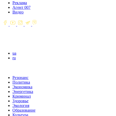
Реклама
Агент 007
Видео
ua
ru
Резонанс
Политика
Экономика
Энергетика
Криминал
Здоровье
Экология
Образование
Культура