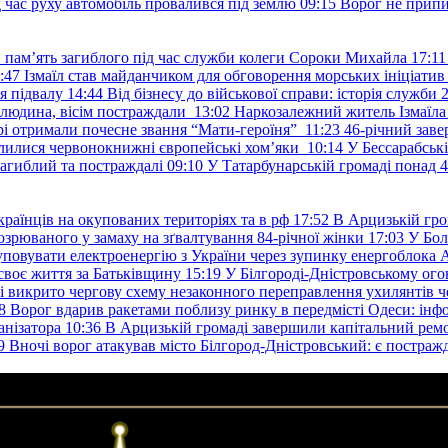
д час руху автомобіль провалився під землю
09:15
Ворог не припи
и пам’ять загиблого під час служби колеги Сороки Михайла
17:11
:47
Ізмаїл став майданчиком для обговорення морських ініціати
я підвалу
14:44
Від бізнесу до військової справи: історія служб
 людина, вісім постраждали
13:02
Наркозалежний житель Ізмаїл
ері отримали почесне звання “Мати-героїня”
11:23
46-річний заве
елилися червонокнижні європейські хом’яки
10:14
У Бессарабськ
загиблий та постраждалі
09:10
У Татарбунарській громаді понад 
раїнців на окупованих територіях та в рф
17:52
В Арцизькій гро
озрюваного у замаху на зґвалтування 84-річної жінки
17:03
У Бол
уповувати електроенергію з України через зупинку енергоблока
своє життя за Батьківщину
15:19
У Білгороді-Дністровському ого
 викрито чергову схему незаконного переправлення ухилянтів ч
8
Ворог вдарив ракетами поблизу ринку в передмісті Одеси: 
анізатора
10:36
В Арцизькій громаді завершили капітальний ремон
9
Вночі ворог атакував місто Білгород-Дністровський: є постраж