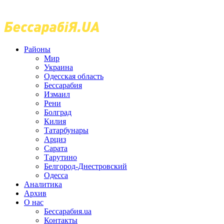
Районы
Мир
Украина
Одесская область
Бессарабия
Измаил
Рени
Болград
Килия
Татарбунары
Арциз
Сарата
Тарутино
Белгород-Днестровский
Одесса
Аналитика
Архив
О нас
Бессарабия.ua
Контакты