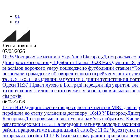
ua
ru
Лента новостей
07/08/2026
18:36
Чотирьох захисників України з Білгород-Дністровського 
Дністровського району Щербини Павла
16:28
На Одещині 18-рі
внаслідок ворожого удару пошкоджено футбольний стадіон “Ч
розпочали громадське обговорення щодо перейменування вулиці
та ЗСУ
12:53
На Одещині запустили Єдиний туристичний портал
Одеси
11:37
Підвал музею в Болграді передали під укриття, ал
та порушення звичного способу життя внаслідок військової агре
сім років
06/08/2026
17:56
На Одещині звернення до сервісних центрів МВС для пер
перейшла до етапу укладення договору
16:43
У Білгород-Дніст
Білгорода-Дністровського вшанували пам’ять побратима Кислиц
багатоповерхівки
14:58
На передовій загинув молодий захисни
районі працюватиме вакцинальний автобус
11:02
Через пункт 
лікарських засобів
10:17
В Ізмаїльському районі присвоїли поч