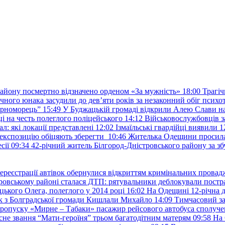
району посмертно відзначено орденом «За мужність»
18:00
Трагіч
чного юнака засудили до дев’яти років за незаконний обіг психот
орноморець”
15:49
У Буджацькій громаді відкрили Алею Слави на
 на честь полеглого поліцейського
14:12
Військовослужбовців з
: які локації представлені
12:02
Ізмаїльські гвардійці виявили 1
е експозицію обіцяють зберегти
10:46
Жителька Одещини просила с
сії
09:34
42-річний житель Білгород-Дністровського району за збу
ереєстрації автівок обернулися відкриттям кримінальних провад
ровському районі сталася ДТП: рятувальники деблокували постр
ького Олега, полеглого у 2014 році
16:02
На Одещині 12-річна д
к з Болградської громади Кишлали Михайло
14:09
Тимчасовий за
пропуску «Мирне – Табаки» пасажир рейсового автобуса сполуче
есне звання “Мати-героїня” трьом багатодітним матерям
09:58
На 