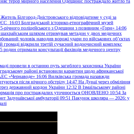
няє терор мирного населення Одещини: постраждало житло та
Житель Білгород-Дністровського відповідатиме у суді за
в ЄС
16:03
Болградський історико-етнографічний музей
и 25-річного поліцейського з Одещини з позивним «Горн»
14:06
а шахрайським шляхом отримував метадон у двох медичних
рбований чоловік наводив ворожі удари по військових обʼєктах
ій громаді відкрили третій сучасний водоочисний комплекс
45 родин отримали консультації фахівців медичного центру
маді провели в останню путь загиблого захисника України
градському районі встановили карантин щодо африканської
 АЕС «Чернаводе»
16:06
Вилківська громада назавжди
втуються після нічного обстрілу
14:47
На Дунаї через обміління
ерез державний кордон України
12:32
В Ізмаїльському районі
інформація про постраждалих уточнюється ОНОВЛЕНО
10:54
За
т Задунаївської амбулаторії
09:51
Пакунок школяра — 2026: у
далі