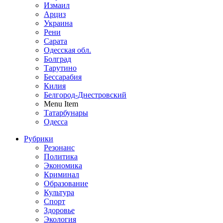
Измаил
Арциз
Украина
Рени
Сарата
Одесская обл.
Болград
Тарутино
Бессарабия
Килия
Белгород-Днестровский
Menu Item
Татарбунары
Одесса
Рубрики
Резонанс
Политика
Экономика
Криминал
Образование
Культура
Спорт
Здоровье
Экология