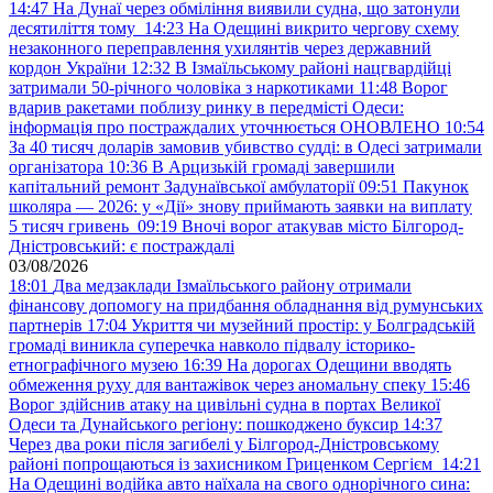
14:47
На Дунаї через обміління виявили судна, що затонули
десятиліття тому
14:23
На Одещині викрито чергову схему
незаконного переправлення ухилянтів через державний
кордон України
12:32
В Ізмаїльському районі нацгвардійці
затримали 50-річного чоловіка з наркотиками
11:48
Ворог
вдарив ракетами поблизу ринку в передмісті Одеси:
інформація про постраждалих уточнюється ОНОВЛЕНО
10:54
За 40 тисяч доларів замовив убивство судді: в Одесі затримали
організатора
10:36
В Арцизькій громаді завершили
капітальний ремонт Задунаївської амбулаторії
09:51
Пакунок
школяра — 2026: у «Дії» знову приймають заявки на виплату
5 тисяч гривень
09:19
Вночі ворог атакував місто Білгород-
Дністровський: є постраждалі
03/08/2026
18:01
Два медзаклади Ізмаїльського району отримали
фінансову допомогу на придбання обладнання від румунських
партнерів
17:04
Укриття чи музейний простір: у Болградській
громаді виникла суперечка навколо підвалу історико-
етнографічного музею
16:39
На дорогах Одещини вводять
обмеження руху для вантажівок через аномальну спеку
15:46
Ворог здійснив атаку на цивільні судна в портах Великої
Одеси та Дунайського регіону: пошкоджено буксир
14:37
Через два роки після загибелі у Білгород-Дністровському
районі попрощаються із захисником Гриценком Сергієм
14:21
На Одещині водійка авто наїхала на свого однорічного сина: