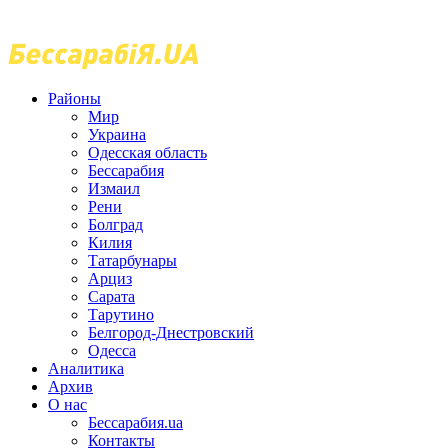
Районы
Мир
Украина
Одесская область
Бессарабия
Измаил
Рени
Болград
Килия
Татарбунары
Арциз
Сарата
Тарутино
Белгород-Днестровский
Одесса
Аналитика
Архив
О нас
Бессарабия.ua
Контакты