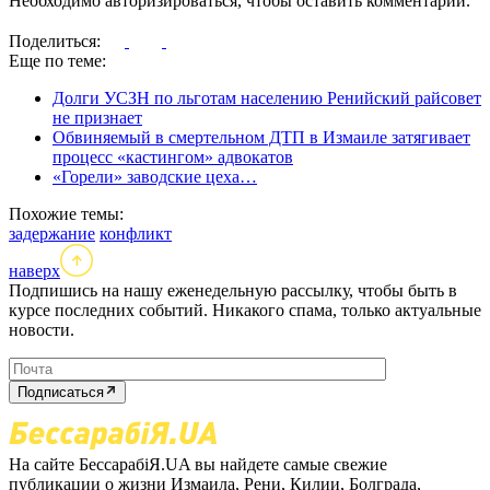
Необходимо авторизироваться, чтобы оставить комментарий.
Поделиться:
Еще по теме:
Долги УСЗН по льготам населению Ренийский райсовет
не признает
Обвиняемый в смертельном ДТП в Измаиле затягивает
процесс «кастингом» адвокатов
«Горели» заводские цеха…
Похожие темы:
задержание
конфликт
наверх
Подпишись на нашу еженедельную рассылку, чтобы быть в
курсе последних событий. Никакого спама, только актуальные
новости.
Подписаться
На сайте БессарабіЯ.UA вы найдете самые свежие
публикации о жизни Измаила, Рени, Килии, Болграда,