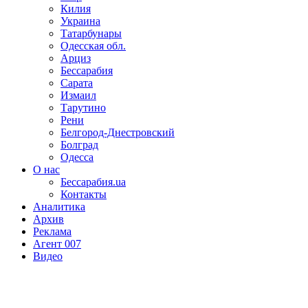
Килия
Украина
Татарбунары
Одесская обл.
Арциз
Бессарабия
Сарата
Измаил
Тарутино
Рени
Белгород-Днестровский
Болград
Одесса
О нас
Бессарабия.ua
Контакты
Аналитика
Архив
Реклама
Агент 007
Видео