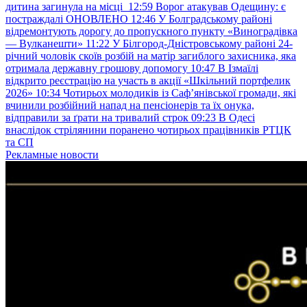
дитина загинула на місці
12:59
Ворог атакував Одещину: є
постраждалі ОНОВЛЕНО
12:46
У Болградському районі
відремонтують дорогу до пропускного пункту «Виноградівка
— Вулканешти»
11:22
У Білгород-Дністровському районі 24-
річний чоловік скоїв розбій на матір загиблого захисника, яка
отримала державну грошову допомогу
10:47
В Ізмаїлі
відкрито реєстрацію на участь в акції «Шкільний портфелик
2026»
10:34
Чотирьох молодиків із Саф’янівської громади, які
вчинили розбійний напад на пенсіонерів та їх онука,
відправили за ґрати на тривалий строк
09:23
В Одесі
внаслідок стрілянини поранено чотирьох працівників РТЦК
та СП
Рекламные новости