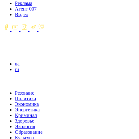
Реклама
Агент 007
Видео
ua
ru
Резонанс
Политика
Экономика
Энергетика
Криминал
Здоровье
Экология
Образование
Культура