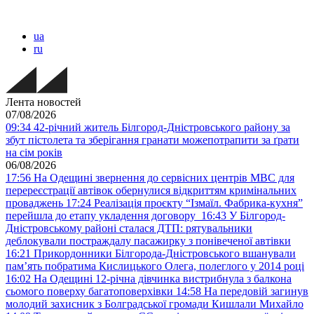
ua
ru
Лента новостей
07/08/2026
09:34
42-річний житель Білгород-Дністровського району за
збут пістолета та зберігання гранати можепотрапити за ґрати
на сім років
06/08/2026
17:56
На Одещині звернення до сервісних центрів МВС для
перереєстрації автівок обернулися відкриттям кримінальних
проваджень
17:24
Реалізація проєкту “Ізмаїл. Фабрика-кухня”
перейшла до етапу укладення договору
16:43
У Білгород-
Дністровському районі сталася ДТП: рятувальники
деблокували постраждалу пасажирку з понівеченої автівки
16:21
Прикордонники Білгорода-Дністровського вшанували
пам’ять побратима Кислицького Олега, полеглого у 2014 році
16:02
На Одещині 12-річна дівчинка вистрибнула з балкона
сьомого поверху багатоповерхівки
14:58
На передовій загинув
молодий захисник з Болградської громади Кишлали Михайло