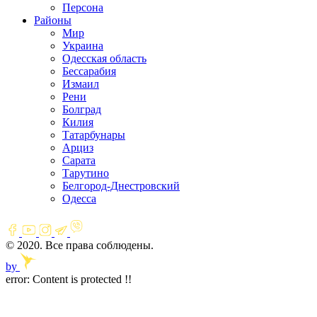
Персона
Районы
Мир
Украина
Одесская область
Бессарабия
Измаил
Рени
Болград
Килия
Татарбунары
Арциз
Сарата
Тарутино
Белгород-Днестровский
Одесса
© 2020. Все права соблюдены.
by
error:
Content is protected !!