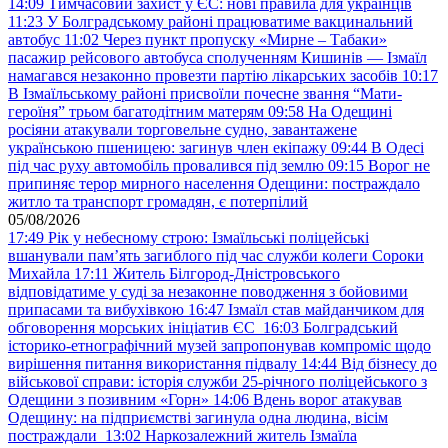
14:09
Тимчасовий захист у ЄС: нові правила для українців
11:23
У Болградському районі працюватиме вакцинальний
автобус
11:02
Через пункт пропуску «Мирне – Табаки»
пасажир рейсового автобуса сполученням Кишинів — Ізмаїл
намагався незаконно провезти партію лікарських засобів
10:17
В Ізмаїльському районі присвоїли почесне звання “Мати-
героїня” трьом багатодітним матерям
09:58
На Одещині
росіяни атакували торговельне судно, завантажене
українською пшеницею: загинув член екіпажу
09:44
В Одесі
під час руху автомобіль провалився під землю
09:15
Ворог не
припиняє терор мирного населення Одещини: постраждало
житло та транспорт громадян, є потерпілий
05/08/2026
17:49
Рік у небесному строю: Ізмаїльські поліцейські
вшанували пам’ять загиблого під час служби колеги Сороки
Михайла
17:11
Житель Білгород-Дністровського
відповідатиме у суді за незаконне поводження з бойовими
припасами та вибухівкою
16:47
Ізмаїл став майданчиком для
обговорення морських ініціатив ЄС
16:03
Болградський
історико-етнографічний музей запропонував компроміс щодо
вирішення питання використання підвалу
14:44
Від бізнесу до
військової справи: історія служби 25-річного поліцейського з
Одещини з позивним «Горн»
14:06
Вдень ворог атакував
Одещину: на підприємстві загинула одна людина, вісім
постраждали
13:02
Наркозалежний житель Ізмаїла