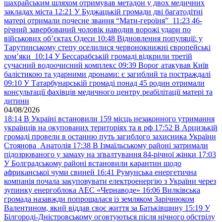
шахрайським шляхом отримував метадон у двох медичних
закладах міста
12:21
У Буджацькій громади дві багатодітні
матері отримали почесне звання “Мати-героїня”
11:23
46-
річний завербований чоловік наводив ворожі удари по
військових обʼєктах Одеси
10:48
Відновлення популяції: у
Тарутинському степу оселилися червонокнижні європейські
хом’яки
10:14
У Бессарабській громаді відкрили третій
сучасний водоочисний комплекс
09:39
Ворог атакував Київ
балістикою та ударними дронами: є загиблий та постраждалі
09:10
У Татарбунарській громаді понад 45 родин отримали
консультації фахівців медичного центру реабілітації матері та
дитини
04/08/2026
18:14
В Україні встановили 159 місць незаконного утримання
українців на окупованих територіях та в рф
17:52
В Арцизькій
громаді провели в останню путь загиблого захисника України
Стоянова Анатолія
17:38
В Ізмаїльському районі затримали
підозрюваного у замаху на зґвалтування 84-річної жінки
17:03
У Болградському районі встановили карантин щодо
африканської чуми свиней
16:41
Румунська енергетична
компанія почала закуповувати електроенергію з України через
зупинку енергоблока АЕС «Чернаводе»
16:06
Вилківська
громада назавжди попрощалася із земляком Зарічнюком
Валентином, який віддав своє життя за Батьківщину
15:19
У
Білгороді-Дністровському оговтуються після нічного обстрілу