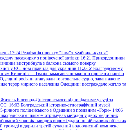
жень
17:24
Реалізація проєкту “Ізмаїл. Фабрика-кухня”
аждалу пасажирку з понівеченої автівки
16:21
Прикордонники
івчинка вистрибнула з балкона сьомого поверху
хист у ЄС: нові правила для українців
11:23
У Болградському
нням Кишинів — Ізмаїл намагався незаконно провезти партію
Одещині росіяни атакували торговельне судно, завантажене
няє терор мирного населення Одещини: постраждало житло та
Житель Білгород-Дністровського відповідатиме у суді за
в ЄС
16:03
Болградський історико-етнографічний музей
и 25-річного поліцейського з Одещини з позивним «Горн»
14:06
а шахрайським шляхом отримував метадон у двох медичних
рбований чоловік наводив ворожі удари по військових обʼєктах
ій громаді відкрили третій сучасний водоочисний комплекс