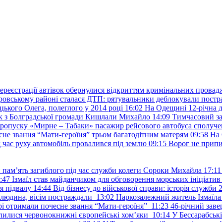
ереєстрації автівок обернулися відкриттям кримінальних провад
ровському районі сталася ДТП: рятувальники деблокували постр
ького Олега, полеглого у 2014 році
16:02
На Одещині 12-річна д
к з Болградської громади Кишлали Михайло
14:09
Тимчасовий за
пропуску «Мирне – Табаки» пасажир рейсового автобуса сполуче
есне звання “Мати-героїня” трьом багатодітним матерям
09:58
На 
д час руху автомобіль провалився під землю
09:15
Ворог не припи
и пам’ять загиблого під час служби колеги Сороки Михайла
17:11
:47
Ізмаїл став майданчиком для обговорення морських ініціати
я підвалу
14:44
Від бізнесу до військової справи: історія служб
 людина, вісім постраждали
13:02
Наркозалежний житель Ізмаїл
ері отримали почесне звання “Мати-героїня”
11:23
46-річний заве
елилися червонокнижні європейські хом’яки
10:14
У Бессарабськ