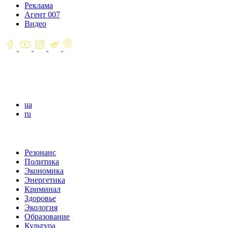
Реклама
Агент 007
Видео
ua
ru
Резонанс
Политика
Экономика
Энергетика
Криминал
Здоровье
Экология
Образование
Культура