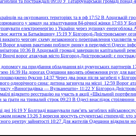
загиблий та постраждалі
09:10
У Татарбунарській громаді понад 
раїнців на окупованих територіях та в рф
17:52
В Арцизькій гро
озрюваного у замаху на зґвалтування 84-річної жінки
17:03
У Бол
уповувати електроенергію з України через зупинку енергоблока
своє життя за Батьківщину
15:19
У Білгороді-Дністровському ого
 викрито чергову схему незаконного переправлення ухилянтів ч
8
Ворог вдарив ракетами поблизу ринку в передмісті Одеси: 
анізатора
10:36
В Арцизькій громаді завершили капітальний ремон
9
Вночі ворог атакував місто Білгород-Дністровський: є постраж
у допомогу на придбання обладнання від румунських партнерів
1
узею
16:39
На дорогах Одещини вводять обмеження руху для вант
: пошкоджено буксир
14:37
Через два роки після загибелі у Білг
свого однорічного сина: дитина загинула на місці
12:59
Ворог ат
пункту «Виноградівка — Вулканешти»
11:22
У Білгород-Дністровс
змаїлі відкрито реєстрацію на участь в акції «Шкільний портфели
и за ґрати на тривалий строк
09:23
В Одесі внаслідок стрілянин
і дні
16:19
У Болграді вшанували пам’ять загиблих військовослуж
ехожим ножем
13:26
З вересня зростуть студентські стипендії: хт
асного центру зайнятості
10:27
Для жителів Одещини відкрили но