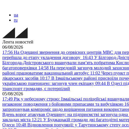
ua
ru
Лента новостей
06/08/2026
17:56
На Одещині звернення до сервісних центрів МВС для пер
перейшла до етапу укладення договору
16:43
У Білгород-Дніст
Білгорода-Дністровського вшанували пам’ять побратима Кислиц
багатоповерхівки
14:58
На передовій загинув молодий захисни
районі працюватиме вакцинальний автобус
11:02
Через пункт 
лікарських засобів
10:17
В Ізмаїльському районі присвоїли поч
українською пшеницею: загинув член екіпажу
09:44
В Одесі пі
транспорт громадян, є потерпілий
05/08/2026
17:49
Рік у небесному строю: Ізмаїльські поліцейські вшанувал
незаконне поводження з бойовими припасами та вибухівкою
16
запропонував компроміс щодо вирішення питання використанн
Вдень ворог атакував Одещину: на підприємстві загинула одна
закладах міста
12:21
У Буджацькій громади дві багатодітні мат
Одеси
10:48
Відновлення популяції: у Тарутинському степу ос