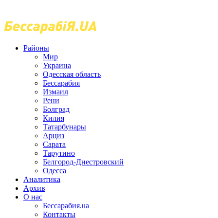
Районы
Мир
Украина
Одесская область
Бессарабия
Измаил
Рени
Болград
Килия
Татарбунары
Арциз
Сарата
Тарутино
Белгород-Днестровский
Одесса
Аналитика
Архив
О нас
Бессарабия.ua
Контакты