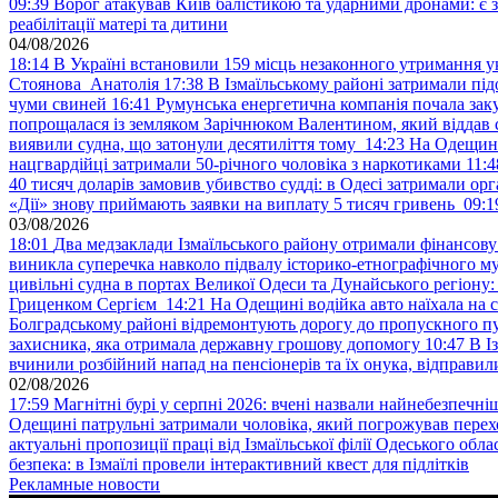
09:39
Ворог атакував Київ балістикою та ударними дронами: є 
реабілітації матері та дитини
04/08/2026
18:14
В Україні встановили 159 місць незаконного утримання ук
Стоянова Анатолія
17:38
В Ізмаїльському районі затримали під
чуми свиней
16:41
Румунська енергетична компанія почала зак
попрощалася із земляком Зарічнюком Валентином, який віддав 
виявили судна, що затонули десятиліття тому
14:23
На Одещині
нацгвардійці затримали 50-річного чоловіка з наркотиками
11:4
40 тисяч доларів замовив убивство судді: в Одесі затримали орг
«Дії» знову приймають заявки на виплату 5 тисяч гривень
09:1
03/08/2026
18:01
Два медзаклади Ізмаїльського району отримали фінансов
виникла суперечка навколо підвалу історико-етнографічного м
цивільні судна в портах Великої Одеси та Дунайського регіону
Гриценком Сергієм
14:21
На Одещині водійка авто наїхала на 
Болградському районі відремонтують дорогу до пропускного 
захисника, яка отримала державну грошову допомогу
10:47
В І
вчинили розбійний напад на пенсіонерів та їх онука, відправил
02/08/2026
17:59
Магнітні бурі у серпні 2026: вчені назвали найнебезпечніш
Одещині патрульні затримали чоловіка, який погрожував пер
актуальні пропозиції праці від Ізмаїльської філії Одеського обл
безпека: в Ізмаїлі провели інтерактивний квест для підлітків
Рекламные новости