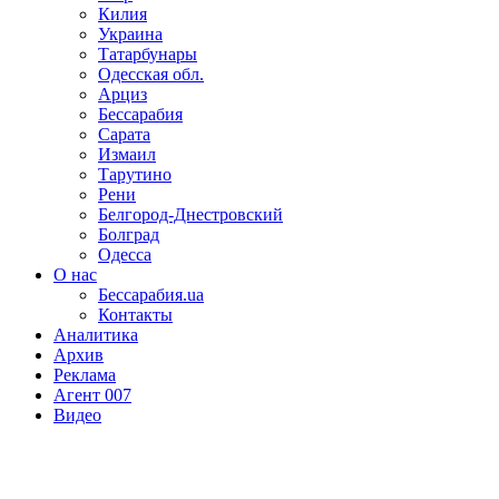
Килия
Украина
Татарбунары
Одесская обл.
Арциз
Бессарабия
Сарата
Измаил
Тарутино
Рени
Белгород-Днестровский
Болград
Одесса
О нас
Бессарабия.ua
Контакты
Аналитика
Архив
Реклама
Агент 007
Видео