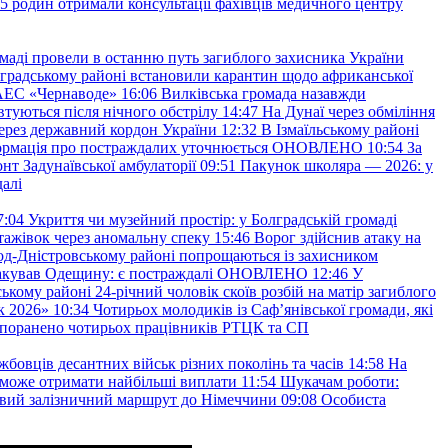
45 родин отримали консультації фахівців медичного центру
маді провели в останню путь загиблого захисника України
градському районі встановили карантин щодо африканської
 АЕС «Чернаводе»
16:06
Вилківська громада назавжди
втуються після нічного обстрілу
14:47
На Дунаї через обміління
ерез державний кордон України
12:32
В Ізмаїльському районі
інформація про постраждалих уточнюється ОНОВЛЕНО
10:54
За
т Задунаївської амбулаторії
09:51
Пакунок школяра — 2026: у
далі
7:04
Укриття чи музейний простір: у Болградській громаді
ажівок через аномальну спеку
15:46
Ворог здійснив атаку на
ород-Дністровському районі попрощаються із захисником
акував Одещину: є постраждалі ОНОВЛЕНО
12:46
У
ькому районі 24-річний чоловік скоїв розбій на матір загиблого
к 2026»
10:34
Чотирьох молодиків із Саф’янівської громади, які
и поранено чотирьох працівників РТЦК та СП
бовців десантних військ різних поколінь та часів
14:58
На
о зможе отримати найбільші виплати
11:54
Шукачам роботи:
вий залізничний маршрут до Німеччини
09:08
Особиста