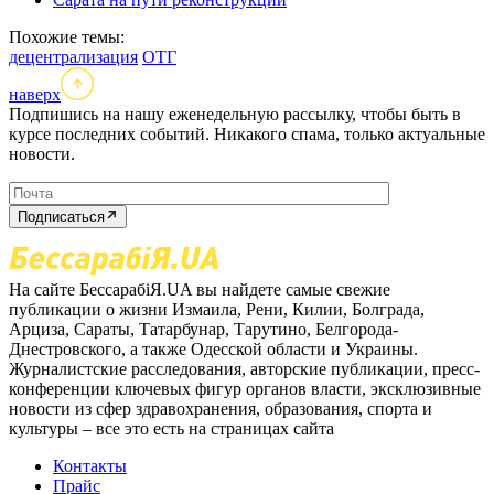
Похожие темы:
децентрализация
ОТГ
наверх
Подпишись на нашу еженедельную рассылку, чтобы быть в
курсе последних событий. Никакого спама, только актуальные
новости.
Подписаться
На сайте БессарабіЯ.UA вы найдете самые свежие
публикации о жизни Измаила, Рени, Килии, Болграда,
Арциза, Сараты, Татарбунар, Тарутино, Белгорода-
Днестровского, а также Одесской области и Украины.
Журналистские расследования, авторские публикации, пресс-
конференции ключевых фигур органов власти, эксклюзивные
новости из сфер здравохранения, образования, спорта и
культуры – все это есть на страницах сайта
Контакты
Прайс