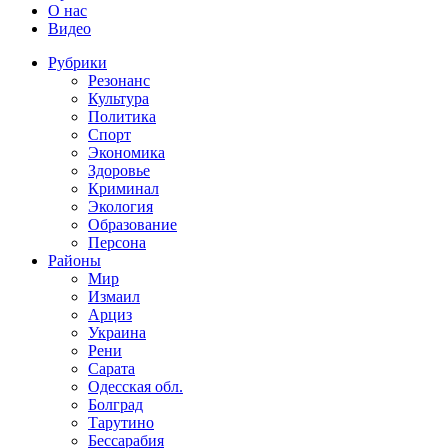
О нас
Видео
Рубрики
Резонанс
Культура
Политика
Спорт
Экономика
Здоровье
Криминал
Экология
Образование
Персона
Районы
Мир
Измаил
Арциз
Украина
Рени
Сарата
Одесская обл.
Болград
Тарутино
Бессарабия