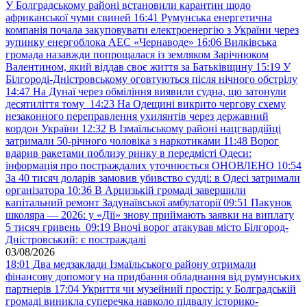
У Болградському районі встановили карантин щодо
африканської чуми свиней
16:41
Румунська енергетична
компанія почала закуповувати електроенергію з України через
зупинку енергоблока АЕС «Чернаводе»
16:06
Вилківська
громада назавжди попрощалася із земляком Зарічнюком
Валентином, який віддав своє життя за Батьківщину
15:19
У
Білгороді-Дністровському оговтуються після нічного обстрілу
14:47
На Дунаї через обміління виявили судна, що затонули
десятиліття тому
14:23
На Одещині викрито чергову схему
незаконного переправлення ухилянтів через державний
кордон України
12:32
В Ізмаїльському районі нацгвардійці
затримали 50-річного чоловіка з наркотиками
11:48
Ворог
вдарив ракетами поблизу ринку в передмісті Одеси:
інформація про постраждалих уточнюється ОНОВЛЕНО
10:54
За 40 тисяч доларів замовив убивство судді: в Одесі затримали
організатора
10:36
В Арцизькій громаді завершили
капітальний ремонт Задунаївської амбулаторії
09:51
Пакунок
школяра — 2026: у «Дії» знову приймають заявки на виплату
5 тисяч гривень
09:19
Вночі ворог атакував місто Білгород-
Дністровський: є постраждалі
03/08/2026
18:01
Два медзаклади Ізмаїльського району отримали
фінансову допомогу на придбання обладнання від румунських
партнерів
17:04
Укриття чи музейний простір: у Болградській
громаді виникла суперечка навколо підвалу історико-