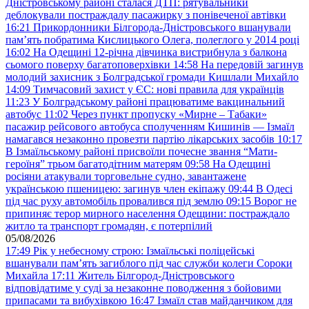
Дністровському районі сталася ДТП: рятувальники
деблокували постраждалу пасажирку з понівеченої автівки
16:21
Прикордонники Білгорода-Дністровського вшанували
пам’ять побратима Кислицького Олега, полеглого у 2014 році
16:02
На Одещині 12-річна дівчинка вистрибнула з балкона
сьомого поверху багатоповерхівки
14:58
На передовій загинув
молодий захисник з Болградської громади Кишлали Михайло
14:09
Тимчасовий захист у ЄС: нові правила для українців
11:23
У Болградському районі працюватиме вакцинальний
автобус
11:02
Через пункт пропуску «Мирне – Табаки»
пасажир рейсового автобуса сполученням Кишинів — Ізмаїл
намагався незаконно провезти партію лікарських засобів
10:17
В Ізмаїльському районі присвоїли почесне звання “Мати-
героїня” трьом багатодітним матерям
09:58
На Одещині
росіяни атакували торговельне судно, завантажене
українською пшеницею: загинув член екіпажу
09:44
В Одесі
під час руху автомобіль провалився під землю
09:15
Ворог не
припиняє терор мирного населення Одещини: постраждало
житло та транспорт громадян, є потерпілий
05/08/2026
17:49
Рік у небесному строю: Ізмаїльські поліцейські
вшанували пам’ять загиблого під час служби колеги Сороки
Михайла
17:11
Житель Білгород-Дністровського
відповідатиме у суді за незаконне поводження з бойовими
припасами та вибухівкою
16:47
Ізмаїл став майданчиком для