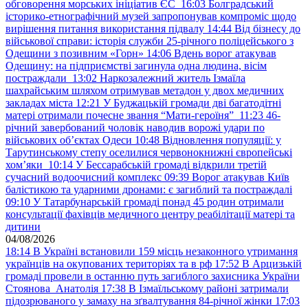
обговорення морських ініціатив ЄС
16:03
Болградський
історико-етнографічний музей запропонував компроміс щодо
вирішення питання використання підвалу
14:44
Від бізнесу до
військової справи: історія служби 25-річного поліцейського з
Одещини з позивним «Горн»
14:06
Вдень ворог атакував
Одещину: на підприємстві загинула одна людина, вісім
постраждали
13:02
Наркозалежний житель Ізмаїла
шахрайським шляхом отримував метадон у двох медичних
закладах міста
12:21
У Буджацькій громади дві багатодітні
матері отримали почесне звання “Мати-героїня”
11:23
46-
річний завербований чоловік наводив ворожі удари по
військових обʼєктах Одеси
10:48
Відновлення популяції: у
Тарутинському степу оселилися червонокнижні європейські
хом’яки
10:14
У Бессарабській громаді відкрили третій
сучасний водоочисний комплекс
09:39
Ворог атакував Київ
балістикою та ударними дронами: є загиблий та постраждалі
09:10
У Татарбунарській громаді понад 45 родин отримали
консультації фахівців медичного центру реабілітації матері та
дитини
04/08/2026
18:14
В Україні встановили 159 місць незаконного утримання
українців на окупованих територіях та в рф
17:52
В Арцизькій
громаді провели в останню путь загиблого захисника України
Стоянова Анатолія
17:38
В Ізмаїльському районі затримали
підозрюваного у замаху на зґвалтування 84-річної жінки
17:03