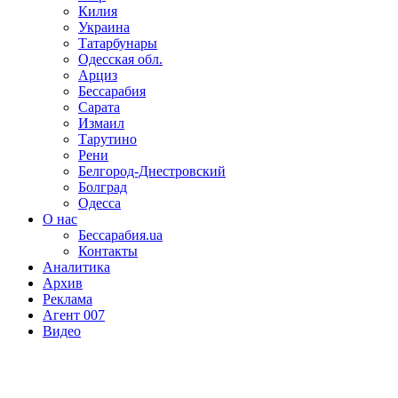
Килия
Украина
Татарбунары
Одесская обл.
Арциз
Бессарабия
Сарата
Измаил
Тарутино
Рени
Белгород-Днестровский
Болград
Одесса
О нас
Бессарабия.ua
Контакты
Аналитика
Архив
Реклама
Агент 007
Видео