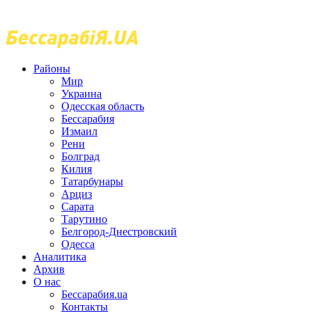
Районы
Мир
Украина
Одесская область
Бессарабия
Измаил
Рени
Болград
Килия
Татарбунары
Арциз
Сарата
Тарутино
Белгород-Днестровский
Одесса
Аналитика
Архив
О нас
Бессарабия.ua
Контакты