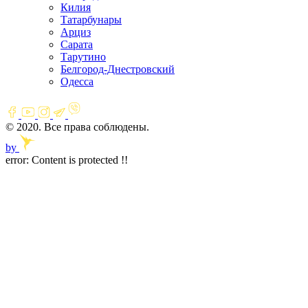
Килия
Татарбунары
Арциз
Сарата
Тарутино
Белгород-Днестровский
Одесса
© 2020. Все права соблюдены.
by
error:
Content is protected !!