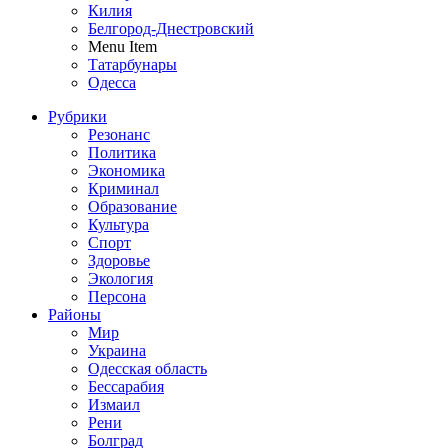
Килия
Белгород-Днестровский
Menu Item
Татарбунары
Одесса
Рубрики
Резонанс
Политика
Экономика
Криминал
Образование
Культура
Спорт
Здоровье
Экология
Персона
Районы
Мир
Украина
Одесская область
Бессарабия
Измаил
Рени
Болград