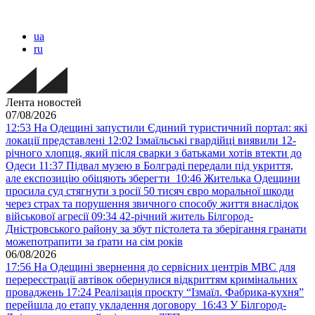
ua
ru
Лента новостей
07/08/2026
12:53
На Одещині запустили Єдиний туристичний портал: які
локації представлені
12:02
Ізмаїльські гвардійці виявили 12-
річного хлопця, який після сварки з батьками хотів втекти до
Одеси
11:37
Підвал музею в Болграді передали під укриття,
але експозицію обіцяють зберегти
10:46
Жителька Одещини
просила суд стягнути з росії 50 тисяч євро моральної шкоди
через страх та порушення звичного способу життя внаслідок
військової агресії
09:34
42-річний житель Білгород-
Дністровського району за збут пістолета та зберігання гранати
можепотрапити за ґрати на сім років
06/08/2026
17:56
На Одещині звернення до сервісних центрів МВС для
перереєстрації автівок обернулися відкриттям кримінальних
проваджень
17:24
Реалізація проєкту “Ізмаїл. Фабрика-кухня”
перейшла до етапу укладення договору
16:43
У Білгород-