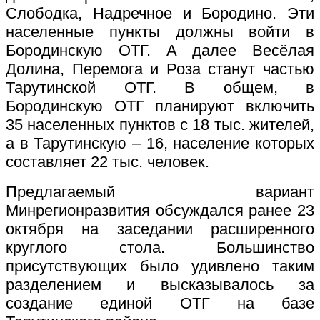
Слободка, Надречное и Бородино. Эти
населенные пункты должны войти в
Бородинскую ОТГ. А далее Весёлая
Долина, Перемога и Роза станут частью
Тарутинской ОТГ. В общем, в
Бородинскую ОТГ планируют включить
35 населенных пунктов с 18 тыс. жителей,
а в Тарутинскую – 16, население которых
составляет 22 тыс. человек.
Предлагаемый вариант
Минрегионразвития обсуждался ранее 23
октября на заседании расширенного
круглого стола. Большинство
присутствующих было удивлено таким
разделением и высказывалось за
создание единой ОТГ на базе