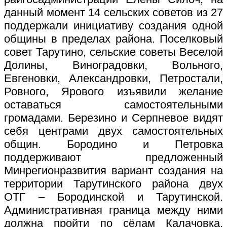
данный момент 14 сельских советов из 27
поддержали инициативу создания одной
общины в пределах района. Поселковый
совет Тарутино, сельские советы Веселой
Долины, Виноградовки, Вольного,
Евгеновки, Александровки, Петростали,
Ровного, Ярового изъявили желание
оставаться самостоятельными
громадами. Березино и Серпневое видят
себя центрами двух самостоятельных
общин. Бородино и Петровка
поддерживают предложенный
Минрегионразвития вариант создания на
территории Тарутинского района двух
ОТГ – Бородинской и Тарутинской.
Административная граница между ними
должна пройти по сёлам Калачовка,