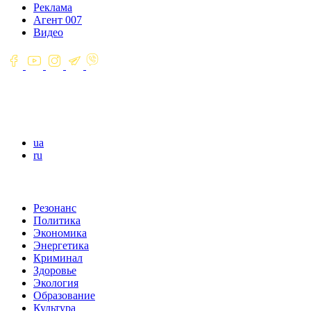
Реклама
Агент 007
Видео
ua
ru
Резонанс
Политика
Экономика
Энергетика
Криминал
Здоровье
Экология
Образование
Культура