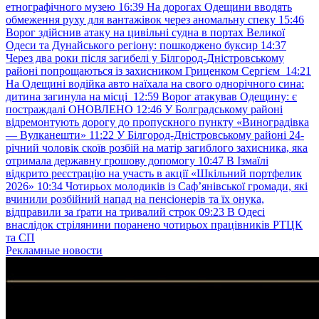
етнографічного музею
16:39
На дорогах Одещини вводять
обмеження руху для вантажівок через аномальну спеку
15:46
Ворог здійснив атаку на цивільні судна в портах Великої
Одеси та Дунайського регіону: пошкоджено буксир
14:37
Через два роки після загибелі у Білгород-Дністровському
районі попрощаються із захисником Гриценком Сергієм
14:21
На Одещині водійка авто наїхала на свого однорічного сина:
дитина загинула на місці
12:59
Ворог атакував Одещину: є
постраждалі ОНОВЛЕНО
12:46
У Болградському районі
відремонтують дорогу до пропускного пункту «Виноградівка
— Вулканешти»
11:22
У Білгород-Дністровському районі 24-
річний чоловік скоїв розбій на матір загиблого захисника, яка
отримала державну грошову допомогу
10:47
В Ізмаїлі
відкрито реєстрацію на участь в акції «Шкільний портфелик
2026»
10:34
Чотирьох молодиків із Саф’янівської громади, які
вчинили розбійний напад на пенсіонерів та їх онука,
відправили за ґрати на тривалий строк
09:23
В Одесі
внаслідок стрілянини поранено чотирьох працівників РТЦК
та СП
Рекламные новости